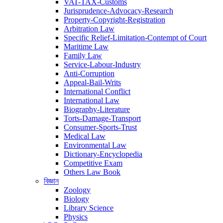
VAT-TAX-Customs
Jurisprudence-Advocacy-Research
Property-Copyright-Registration
Arbitration Law
Specific Relief-Limitation-Contempt of Court
Maritime Law
Family Law
Service-Labour-Industry
Anti-Corruption
Appeal-Bail-Writs
International Conflict
International Law
Biography-Literature
Torts-Damage-Transport
Consumer-Sports-Trust
Medical Law
Environmental Law
Dictionary-Encyclopedia
Competitive Exam
Others Law Book
বিজ্ঞান
Zoology
Biology
Library Science
Physics