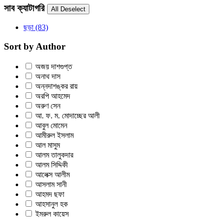
সাব ক্যাটাগরি
ছড়া
(83)
Sort by Author
অজয় দাশগুপ্ত
অনাথ দাস
অন্নদাশঙ্কর রায়
অরপি আহমেদ
অরুণ সেন
আ. ফ. ম. মোদাচ্ছের আলী
আবুল মোমেন
আমীরুল ইসলাম
আল মাসুম
আলম তালুকদার
আলম সিদ্দিকী
আলেক্স আলীম
আসলাম সানী
আহমদ ছফা
আহসানুল হক
ইমরুল কায়েস