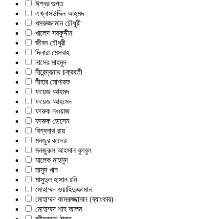
ঈশ্বর গুপ্ত
এখ্‌লাসউদ্দিন আহ্‌মদ
খসরুজ্জামান চৌধুরী
খালেদ সরফুদ্দীন
জীবন চৌধুরী
দিলারা মেসবাহ
নাসের মাহমুদ
নীরেন্দ্রনাথ চক্রবর্তী
নীহার মোশারফ
ফয়েজ আহমদ
ফয়েজ আহমেদ
ফারুক নওয়াজ
ফারুক হোসেন
বিশ্বনাথ রায়
মনজুর কাদের
মনজুরুল আহসান বুলবুল
মালেক মাহমুদ
মাসুদ খান
মাসুদুল হাসান রনি
মোহাম্মদ ওয়াহিদুজ্জামান
মোহাম্মদ কামরুজ্জামান (ব্যাংকার)
মোহাম্মদ শাহ আলম
রবীন্দ্রনাথ ঠাকুর