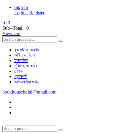
Sign In
Login..
Register
৳0
0
Sub--Total:
৳0
View cart
বুক হাউজ অফার
আইন ও বিচার
ইসলামিক
মুক্তিযুদ্ধ কর্নার
লেখক
প্রকাশনী
আত্নকর্মসংস্থান
bookhousebdltd@gmail.com