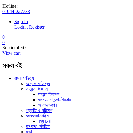
Hotline:
01944-227733
Sign In
Login..
Register
0
0
Sub total:
৳0
View cart
সকল বই
বাংলা সাহিত্য
অনুবাদ সাহিত্যে
সায়েন্স ফিকশন
সায়েন্স ফিকশন
রহস্য-গোয়েন্দা-থ্রিলার
অ্যাডভেঞ্চার
প্রকৃতি ও পরিবেশ
রম্যরচনা-কমিক্স
রম্যরচনা
রূপকথা-ভৌতিক
ছড়া