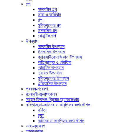
গল্প
সমকালীন গল্প
ভাষা ও অভিধান
গল্প.
মুক্তিযুদ্ধের গল্প
ইসলামিক গল্প
রোমান্টিক গল্প
উপন্যাস
সমকালীন উপন্যাস
ইসলামিক উপন্যাস
প্যারাসাইকোলজিকাল উপন্যাস
অতিপ্রাকৃত ও ভৌতিক
রোমান্টিক উপন্যাস
চিরায়ত উপন্যাস
মুক্তিযুদ্ধের উপন্যাস
ঐতিহাসিক উপন্যাস
প্রবন্ধ-গবেষণা
রচনাবলী-রচনাসংকলন
সায়েন্স ফিকশন-থ্রিলার-অ্যাডভেঞ্চার
কবিতা-ছড়া-অভিনয় ও আবৃত্তির কলাকৌশল
কবিতা
ছড়া
অভিনয় ও আবৃত্তির কলাকৌশল
ভাষা-ব্যাকরণ
স্মারকগ্রন্থ