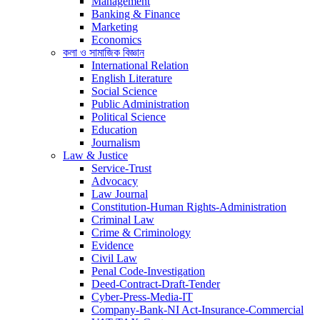
Management
Banking & Finance
Marketing
Economics
কলা ও সামাজিক বিজ্ঞান
International Relation
English Literature
Social Science
Public Administration
Political Science
Education
Journalism
Law & Justice
Service-Trust
Advocacy
Law Journal
Constitution-Human Rights-Administration
Criminal Law
Crime & Criminology
Evidence
Civil Law
Penal Code-Investigation
Deed-Contract-Draft-Tender
Cyber-Press-Media-IT
Company-Bank-NI Act-Insurance-Commercial