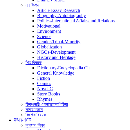
নন ফিক্শন
Article-Essay-Research
Biography-Autobiography
Politics-International Affairs and Relations
Motivational
Environment
Science
Gender-Tribal-Minority
Globalization
NGOs-Development
History and Heritage
শিশু বিষয়ক
Dictionary-Encyclopedia Ch
General Knowledge
Fiction
Comics
Novel C
Story Books
Rhymes
ডিকশনারি-এনসাইক্লোপিডিয়া
সাধারণ জ্ঞান
কিশোর বিষয়ক
ইউনিভার্সিটি
ব্যবসায় শিক্ষা