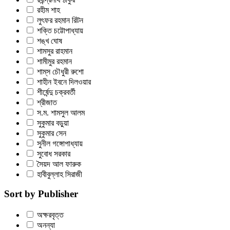
রহীম শাহ
লুৎফর রহমান রিটন
শক্তি চট্টোপাধ্যায়
শঙ্খ ঘোষ
শামসুর রাহমান
শামীমুর রহমান
শাম্‌স চৌধুরী রুশো
শাহীন ইবনে দিলওয়ার
শীর্ষেন্দু চক্রবর্তী
শ্রীজাত
স.ম. শামসুল আলম
সুকুমার বড়ুয়া
সুকুমার সেন
সুনীল গঙ্গোপাধ্যায়
সুবোধ সরকার
সৈয়দ আল ফারুক
হাবীবুল্লাহ সিরাজী
Sort by Publisher
অক্ষরবৃত্ত
অনন্যা