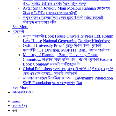
খান...
স্বপতি ইয়াফেস ওসমান
সৈয়দ আবুল মকসুদ
Avtar Singh
Joykoly
Mian Mozibur Rahman
মোঃজেহাদ
উদ্দিন
জসীমউদ্দীন
মোতাহের হোসেন চৌধুরী
আবুল ফজল
প্রেমেন্দ্র মিত্র
সৈয়দ মুজতবা আলী
অমিয় চক্রবর্তী
জীবনানন্দ দাশ
হুমায়ুন কবির
See More
প্রকাশনী
অনুপম প্রকাশনী
Book House
University Press Ltd.
Rohim
Law House
National Geographic
Dorling Kinderlsey
Oxford University Press
প্রিয়মুখ
বিশাল বাংলা প্রকাশনী
স্বপ্নসিঁড়ি
ICT Division, MOPTIT, Ban...
র‍্যামন পাবলিশার্স
Ministry of Planning, Ban...
University Grants
Commiss...
মাওলানা আব্দুল হামিদ খান...
প্রথমা প্রকাশন
Eastern
Book Company
জয়কলি পাবলিকেশন্স লিঃ
Global Publishers
বাঙলা কথা
হাক্কানী পাবলিশার্স
ঊষারদুয়ার
হ্যাপি
হোম এন্ড হেলথকেয়ার...
স্বর্ণালী পাবলিশার্স
অন্যধারা
বাংলাদেশ বিশ্ববিদ্যালয় মঞ...
Lawmann's Publication
SME Foundation
আলোঘর প্রকাশনা
Rat
See More
আত্নকর্মসংস্থান
home
বাংলা সাহিত্য
ছড়া