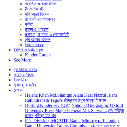
আবৃত্তি ও কলাকৌশল
ইসলামিক বই
মুক্তিযুদ্ধ বিষয়ক
রচনাবলী-রচনাসংকলন
কবিতা
রহস্য ও গোয়েন্দা
রূপকথা, উপকথা ও লোককাহিনী
ছবি আঁকার কৌশল
বিজ্ঞান বিষয়ক
ইংলিশ মিডিয়াম স্কুল
Kinder Garten
See More
বুক হাউজ অফার
আইন ও বিচার
ইসলামিক
মুক্তিযুদ্ধ কর্নার
লেখক
Helena Khan
Md.Shafiqul Alam
Kazi Nazrul Islam
Rabindranath Tagore
রবীন্দ্রনাথ ঠাকুর
মাইনুল ইসলাম
Dorling Kinderlsey (DK)
National Geographic
Oxford
University Press
Major General Md. Sarwar...
মোঃ নজিবুর
রহমান
শহীদুল হক খান
ICT Division, MOPTIT, Ban...
Ministry of Planning,
Ban...
University Grants Commiss...
মাওলানা আব্দুল হামিদ