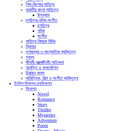
শিশু-কিশোর সাহিত্য
ভারতীয় বাংলা সাহিত্যে
উপন্যাস
চলচিত্র-নাটক-সংগীত
চলচিত্র
নাটক
সংগীত
সাহিত্য বিষয়ক বিবিধ
থ্রিলার
গণমাধ্যম ও সাংস্কৃতিক ব্যক্তিত্ব
গ্রন্থ
জীবনী-আত্মজীবনী-স্মৃতিকথা
আবৃত্তি ও কলাকৌশল
চিরায়ত কাব্য
সাহিত্যিক, শিল্প ও সংগীত ব্যক্তিত্ব
ইংলিশ ফিকশন-ননফিকশন
ফিকশন
Novel
Romance
Story
Thriller
Mysteries
Adventure
Poem
Drama - Music