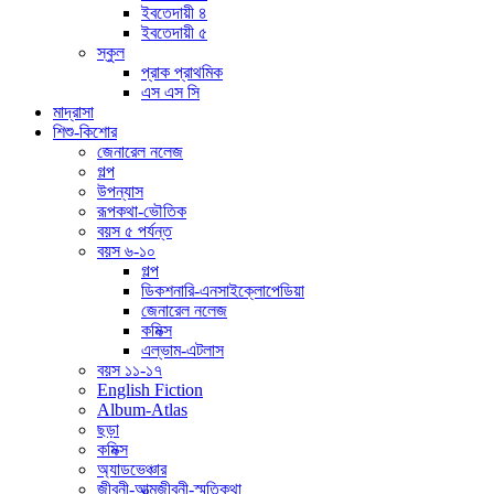
ইবতেদায়ী ৪
ইবতেদায়ী ৫
স্কুল
প্রাক প্রাথমিক
এস এস সি
মাদ্রাসা
শিশু-কিশোর
জেনারেল নলেজ
গল্প
উপন্যাস
রূপকথা-ভৌতিক
বয়স ৫ পর্যন্ত
বয়স ৬-১০
গল্প
ডিকশনারি-এনসাইক্লোপেডিয়া
জেনারেল নলেজ
কমিক্স
এল্ভাম-এটলাস
বয়স ১১-১৭
English Fiction
Album-Atlas
ছড়া
কমিক্স
অ্যাডভেঞ্চার
জীবনী-আত্মজীবনী-স্মৃতিকথা