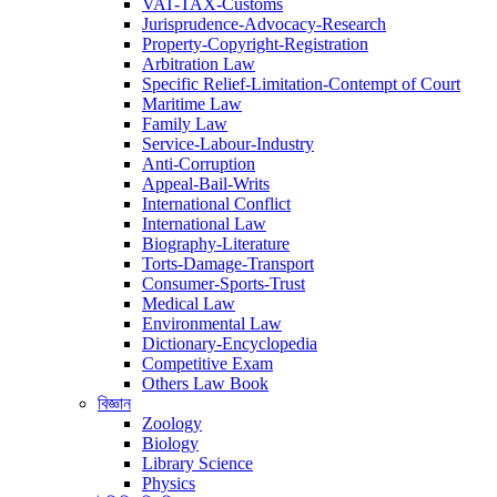
VAT-TAX-Customs
Jurisprudence-Advocacy-Research
Property-Copyright-Registration
Arbitration Law
Specific Relief-Limitation-Contempt of Court
Maritime Law
Family Law
Service-Labour-Industry
Anti-Corruption
Appeal-Bail-Writs
International Conflict
International Law
Biography-Literature
Torts-Damage-Transport
Consumer-Sports-Trust
Medical Law
Environmental Law
Dictionary-Encyclopedia
Competitive Exam
Others Law Book
বিজ্ঞান
Zoology
Biology
Library Science
Physics