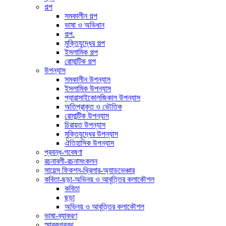
গল্প
সমকালীন গল্প
ভাষা ও অভিধান
গল্প.
মুক্তিযুদ্ধের গল্প
ইসলামিক গল্প
রোমান্টিক গল্প
উপন্যাস
সমকালীন উপন্যাস
ইসলামিক উপন্যাস
প্যারাসাইকোলজিকাল উপন্যাস
অতিপ্রাকৃত ও ভৌতিক
রোমান্টিক উপন্যাস
চিরায়ত উপন্যাস
মুক্তিযুদ্ধের উপন্যাস
ঐতিহাসিক উপন্যাস
প্রবন্ধ-গবেষণা
রচনাবলী-রচনাসংকলন
সায়েন্স ফিকশন-থ্রিলার-অ্যাডভেঞ্চার
কবিতা-ছড়া-অভিনয় ও আবৃত্তির কলাকৌশল
কবিতা
ছড়া
অভিনয় ও আবৃত্তির কলাকৌশল
ভাষা-ব্যাকরণ
স্মারকগ্রন্থ