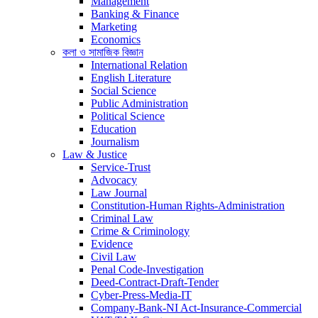
Management
Banking & Finance
Marketing
Economics
কলা ও সামাজিক বিজ্ঞান
International Relation
English Literature
Social Science
Public Administration
Political Science
Education
Journalism
Law & Justice
Service-Trust
Advocacy
Law Journal
Constitution-Human Rights-Administration
Criminal Law
Crime & Criminology
Evidence
Civil Law
Penal Code-Investigation
Deed-Contract-Draft-Tender
Cyber-Press-Media-IT
Company-Bank-NI Act-Insurance-Commercial