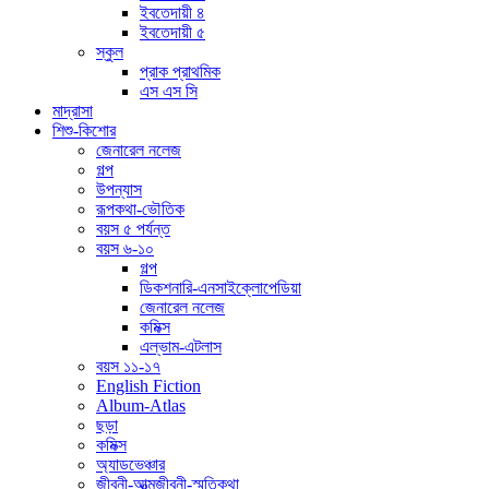
ইবতেদায়ী ৪
ইবতেদায়ী ৫
স্কুল
প্রাক প্রাথমিক
এস এস সি
মাদ্রাসা
শিশু-কিশোর
জেনারেল নলেজ
গল্প
উপন্যাস
রূপকথা-ভৌতিক
বয়স ৫ পর্যন্ত
বয়স ৬-১০
গল্প
ডিকশনারি-এনসাইক্লোপেডিয়া
জেনারেল নলেজ
কমিক্স
এল্ভাম-এটলাস
বয়স ১১-১৭
English Fiction
Album-Atlas
ছড়া
কমিক্স
অ্যাডভেঞ্চার
জীবনী-আত্মজীবনী-স্মৃতিকথা