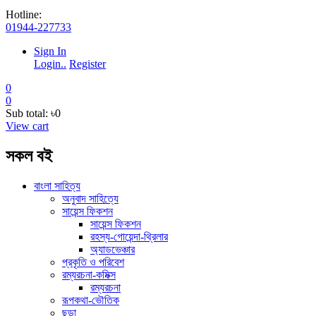
Hotline:
01944-227733
Sign In
Login..
Register
0
0
Sub total:
৳0
View cart
সকল বই
বাংলা সাহিত্য
অনুবাদ সাহিত্যে
সায়েন্স ফিকশন
সায়েন্স ফিকশন
রহস্য-গোয়েন্দা-থ্রিলার
অ্যাডভেঞ্চার
প্রকৃতি ও পরিবেশ
রম্যরচনা-কমিক্স
রম্যরচনা
রূপকথা-ভৌতিক
ছড়া