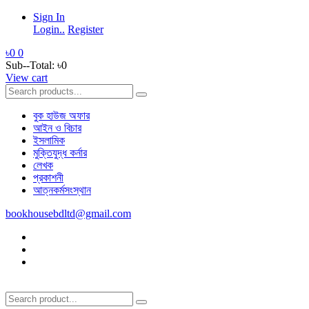
Sign In
Login..
Register
৳0
0
Sub--Total:
৳0
View cart
বুক হাউজ অফার
আইন ও বিচার
ইসলামিক
মুক্তিযুদ্ধ কর্নার
লেখক
প্রকাশনী
আত্নকর্মসংস্থান
bookhousebdltd@gmail.com