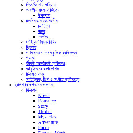
শিশু-কিশোর সাহিত্য
ভারতীয় বাংলা সাহিত্যে
উপন্যাস
চলচিত্র-নাটক-সংগীত
চলচিত্র
নাটক
সংগীত
সাহিত্য বিষয়ক বিবিধ
থ্রিলার
গণমাধ্যম ও সাংস্কৃতিক ব্যক্তিত্ব
গ্রন্থ
জীবনী-আত্মজীবনী-স্মৃতিকথা
আবৃত্তি ও কলাকৌশল
চিরায়ত কাব্য
সাহিত্যিক, শিল্প ও সংগীত ব্যক্তিত্ব
ইংলিশ ফিকশন-ননফিকশন
ফিকশন
Novel
Romance
Story
Thriller
Mysteries
Adventure
Poem
Drama - Music