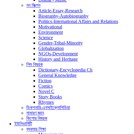
নন ফিক্শন
Article-Essay-Research
Biography-Autobiography
Politics-International Affairs and Relations
Motivational
Environment
Science
Gender-Tribal-Minority
Globalization
NGOs-Development
History and Heritage
শিশু বিষয়ক
Dictionary-Encyclopedia Ch
General Knowledge
Fiction
Comics
Novel C
Story Books
Rhymes
ডিকশনারি-এনসাইক্লোপিডিয়া
সাধারণ জ্ঞান
কিশোর বিষয়ক
ইউনিভার্সিটি
ব্যবসায় শিক্ষা