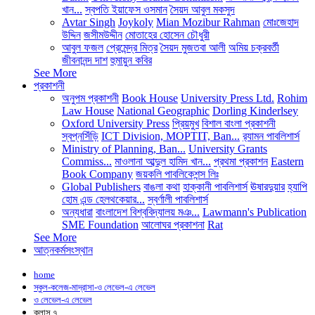
খান...
স্বপতি ইয়াফেস ওসমান
সৈয়দ আবুল মকসুদ
Avtar Singh
Joykoly
Mian Mozibur Rahman
মোঃজেহাদ
উদ্দিন
জসীমউদ্দীন
মোতাহের হোসেন চৌধুরী
আবুল ফজল
প্রেমেন্দ্র মিত্র
সৈয়দ মুজতবা আলী
অমিয় চক্রবর্তী
জীবনানন্দ দাশ
হুমায়ুন কবির
See More
প্রকাশনী
অনুপম প্রকাশনী
Book House
University Press Ltd.
Rohim
Law House
National Geographic
Dorling Kinderlsey
Oxford University Press
প্রিয়মুখ
বিশাল বাংলা প্রকাশনী
স্বপ্নসিঁড়ি
ICT Division, MOPTIT, Ban...
র‍্যামন পাবলিশার্স
Ministry of Planning, Ban...
University Grants
Commiss...
মাওলানা আব্দুল হামিদ খান...
প্রথমা প্রকাশন
Eastern
Book Company
জয়কলি পাবলিকেশন্স লিঃ
Global Publishers
বাঙলা কথা
হাক্কানী পাবলিশার্স
ঊষারদুয়ার
হ্যাপি
হোম এন্ড হেলথকেয়ার...
স্বর্ণালী পাবলিশার্স
অন্যধারা
বাংলাদেশ বিশ্ববিদ্যালয় মঞ...
Lawmann's Publication
SME Foundation
আলোঘর প্রকাশনা
Rat
See More
আত্নকর্মসংস্থান
home
স্কুল-কলেজ-মাদ্রাসা-ও লেভেল-এ লেভেল
ও লেভেল-এ লেভেল
ক্লাস ৭