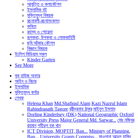
আবৃত্তি ও কলাকৌশল
ইসলামিক বই
মুক্তিযুদ্ধ বিষয়ক
রচনাবলী-রচনাসংকলন
কবিতা
রহস্য ও গোয়েন্দা
রূপকথা, উপকথা ও লোককাহিনী
ছবি আঁকার কৌশল
বিজ্ঞান বিষয়ক
ইংলিশ মিডিয়াম স্কুল
Kinder Garten
See More
বুক হাউজ অফার
আইন ও বিচার
ইসলামিক
মুক্তিযুদ্ধ কর্নার
লেখক
Helena Khan
Md.Shafiqul Alam
Kazi Nazrul Islam
Rabindranath Tagore
রবীন্দ্রনাথ ঠাকুর
মাইনুল ইসলাম
Dorling Kinderlsey (DK)
National Geographic
Oxford
University Press
Major General Md. Sarwar...
মোঃ নজিবুর
রহমান
শহীদুল হক খান
ICT Division, MOPTIT, Ban...
Ministry of Planning,
Ban...
University Grants Commiss...
মাওলানা আব্দুল হামিদ