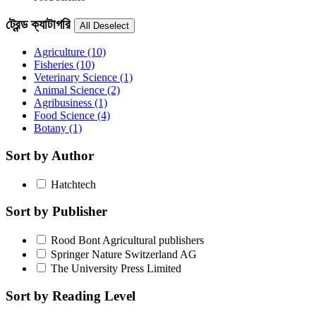
ট্রেন্ড ক্যাটাগরি
Agriculture
(10)
Fisheries
(10)
Veterinary Science
(1)
Animal Science
(2)
Agribusiness
(1)
Food Science
(4)
Botany
(1)
Sort by Author
Hatchtech
Sort by Publisher
Rood Bont Agricultural publishers
Springer Nature Switzerland AG
The University Press Limited
Sort by Reading Level