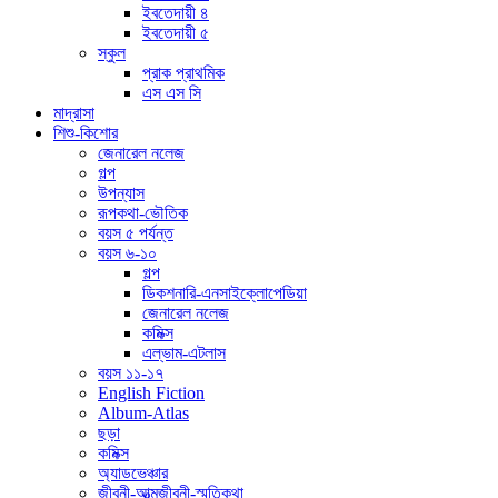
ইবতেদায়ী ৪
ইবতেদায়ী ৫
স্কুল
প্রাক প্রাথমিক
এস এস সি
মাদ্রাসা
শিশু-কিশোর
জেনারেল নলেজ
গল্প
উপন্যাস
রূপকথা-ভৌতিক
বয়স ৫ পর্যন্ত
বয়স ৬-১০
গল্প
ডিকশনারি-এনসাইক্লোপেডিয়া
জেনারেল নলেজ
কমিক্স
এল্ভাম-এটলাস
বয়স ১১-১৭
English Fiction
Album-Atlas
ছড়া
কমিক্স
অ্যাডভেঞ্চার
জীবনী-আত্মজীবনী-স্মৃতিকথা