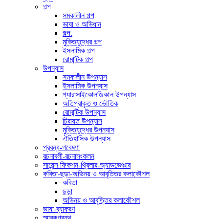
গল্প
সমকালীন গল্প
ভাষা ও অভিধান
গল্প.
মুক্তিযুদ্ধের গল্প
ইসলামিক গল্প
রোমান্টিক গল্প
উপন্যাস
সমকালীন উপন্যাস
ইসলামিক উপন্যাস
প্যারাসাইকোলজিকাল উপন্যাস
অতিপ্রাকৃত ও ভৌতিক
রোমান্টিক উপন্যাস
চিরায়ত উপন্যাস
মুক্তিযুদ্ধের উপন্যাস
ঐতিহাসিক উপন্যাস
প্রবন্ধ-গবেষণা
রচনাবলী-রচনাসংকলন
সায়েন্স ফিকশন-থ্রিলার-অ্যাডভেঞ্চার
কবিতা-ছড়া-অভিনয় ও আবৃত্তির কলাকৌশল
কবিতা
ছড়া
অভিনয় ও আবৃত্তির কলাকৌশল
ভাষা-ব্যাকরণ
স্মারকগ্রন্থ