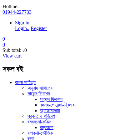
Hotline:
01944-227733
Sign In
Login..
Register
0
0
Sub total:
৳0
View cart
সকল বই
বাংলা সাহিত্য
অনুবাদ সাহিত্যে
সায়েন্স ফিকশন
সায়েন্স ফিকশন
রহস্য-গোয়েন্দা-থ্রিলার
অ্যাডভেঞ্চার
প্রকৃতি ও পরিবেশ
রম্যরচনা-কমিক্স
রম্যরচনা
রূপকথা-ভৌতিক
ছড়া