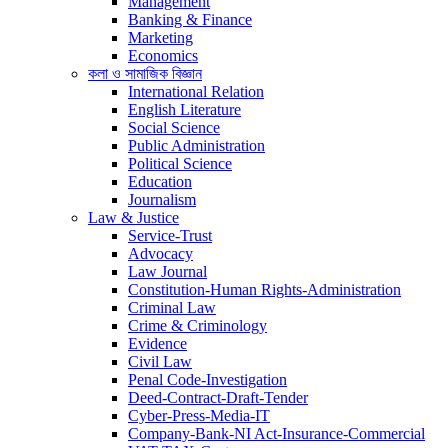
Management
Banking & Finance
Marketing
Economics
কলা ও সামাজিক বিজ্ঞান
International Relation
English Literature
Social Science
Public Administration
Political Science
Education
Journalism
Law & Justice
Service-Trust
Advocacy
Law Journal
Constitution-Human Rights-Administration
Criminal Law
Crime & Criminology
Evidence
Civil Law
Penal Code-Investigation
Deed-Contract-Draft-Tender
Cyber-Press-Media-IT
Company-Bank-NI Act-Insurance-Commercial