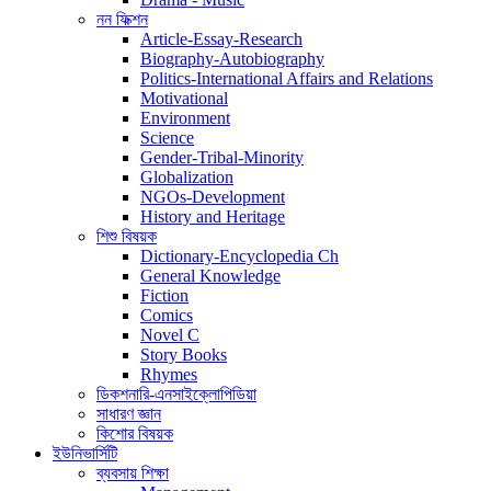
নন ফিক্শন
Article-Essay-Research
Biography-Autobiography
Politics-International Affairs and Relations
Motivational
Environment
Science
Gender-Tribal-Minority
Globalization
NGOs-Development
History and Heritage
শিশু বিষয়ক
Dictionary-Encyclopedia Ch
General Knowledge
Fiction
Comics
Novel C
Story Books
Rhymes
ডিকশনারি-এনসাইক্লোপিডিয়া
সাধারণ জ্ঞান
কিশোর বিষয়ক
ইউনিভার্সিটি
ব্যবসায় শিক্ষা