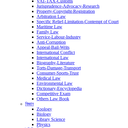
VAT-TAX-Customs
Jurisprudence-Advocacy-Research
Property-Copyright-Registration
Arbitration Law
Specific Relief-Limitation-Contempt of Court
Maritime Law
Family Law
Service-Labour-Industry
Anti-Corruption
Appeal-Bail-Writs
International Conflict
International Law
Biography-Literature
Torts-Damage-Transport
Consumer-Sports-Trust
Medical Law
Environmental Law
Dictionary-Encyclopedia
Competitive Exam
Others Law Book
বিজ্ঞান
Zoology
Biology
Library Science
Physics