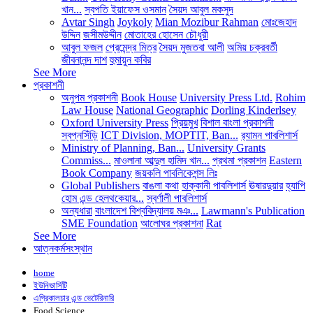
খান...
স্বপতি ইয়াফেস ওসমান
সৈয়দ আবুল মকসুদ
Avtar Singh
Joykoly
Mian Mozibur Rahman
মোঃজেহাদ
উদ্দিন
জসীমউদ্দীন
মোতাহের হোসেন চৌধুরী
আবুল ফজল
প্রেমেন্দ্র মিত্র
সৈয়দ মুজতবা আলী
অমিয় চক্রবর্তী
জীবনানন্দ দাশ
হুমায়ুন কবির
See More
প্রকাশনী
অনুপম প্রকাশনী
Book House
University Press Ltd.
Rohim
Law House
National Geographic
Dorling Kinderlsey
Oxford University Press
প্রিয়মুখ
বিশাল বাংলা প্রকাশনী
স্বপ্নসিঁড়ি
ICT Division, MOPTIT, Ban...
র‍্যামন পাবলিশার্স
Ministry of Planning, Ban...
University Grants
Commiss...
মাওলানা আব্দুল হামিদ খান...
প্রথমা প্রকাশন
Eastern
Book Company
জয়কলি পাবলিকেশন্স লিঃ
Global Publishers
বাঙলা কথা
হাক্কানী পাবলিশার্স
ঊষারদুয়ার
হ্যাপি
হোম এন্ড হেলথকেয়ার...
স্বর্ণালী পাবলিশার্স
অন্যধারা
বাংলাদেশ বিশ্ববিদ্যালয় মঞ...
Lawmann's Publication
SME Foundation
আলোঘর প্রকাশনা
Rat
See More
আত্নকর্মসংস্থান
home
ইউনিভার্সিটি
এগ্রিকালচার এন্ড ভেটেরিনারি
Food Science