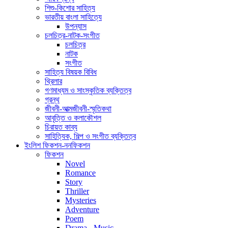
শিশু-কিশোর সাহিত্য
ভারতীয় বাংলা সাহিত্যে
উপন্যাস
চলচিত্র-নাটক-সংগীত
চলচিত্র
নাটক
সংগীত
সাহিত্য বিষয়ক বিবিধ
থ্রিলার
গণমাধ্যম ও সাংস্কৃতিক ব্যক্তিত্ব
গ্রন্থ
জীবনী-আত্মজীবনী-স্মৃতিকথা
আবৃত্তি ও কলাকৌশল
চিরায়ত কাব্য
সাহিত্যিক, শিল্প ও সংগীত ব্যক্তিত্ব
ইংলিশ ফিকশন-ননফিকশন
ফিকশন
Novel
Romance
Story
Thriller
Mysteries
Adventure
Poem
Drama - Music