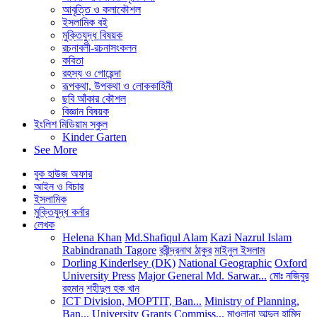
আবৃত্তি ও কলাকৌশল
ইসলামিক বই
মুক্তিযুদ্ধ বিষয়ক
রচনাবলী-রচনাসংকলন
কবিতা
রহস্য ও গোয়েন্দা
রূপকথা, উপকথা ও লোককাহিনী
ছবি আঁকার কৌশল
বিজ্ঞান বিষয়ক
ইংলিশ মিডিয়াম স্কুল
Kinder Garten
See More
বুক হাউজ অফার
আইন ও বিচার
ইসলামিক
মুক্তিযুদ্ধ কর্নার
লেখক
Helena Khan
Md.Shafiqul Alam
Kazi Nazrul Islam
Rabindranath Tagore
রবীন্দ্রনাথ ঠাকুর
মাইনুল ইসলাম
Dorling Kinderlsey (DK)
National Geographic
Oxford
University Press
Major General Md. Sarwar...
মোঃ নজিবুর
রহমান
শহীদুল হক খান
ICT Division, MOPTIT, Ban...
Ministry of Planning,
Ban...
University Grants Commiss...
মাওলানা আব্দুল হামিদ