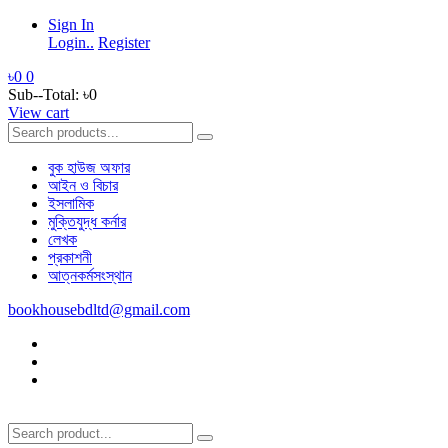
Sign In
Login..
Register
৳0
0
Sub--Total:
৳0
View cart
বুক হাউজ অফার
আইন ও বিচার
ইসলামিক
মুক্তিযুদ্ধ কর্নার
লেখক
প্রকাশনী
আত্নকর্মসংস্থান
bookhousebdltd@gmail.com