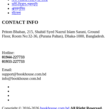
ভর্তি-নিয়োগ-প্রস্তুতি
এক্সক্লুসিভ
বইমেলা
CONTACT INFO
Pritom Bhaban, 215, Shahid Syed Nazrul Islam Sarani, Ground
Floor, Room No:32-36, (Purana Paltan), Dhaka-1000, Bangladesh.
Hotline:
01944-227733
01933-227733
Email:
support@bookhouse.com.bd
info@bookhouse.com.bd
Copyright © 2016-2026
bookhouse.com.bd
All Right Reserved.