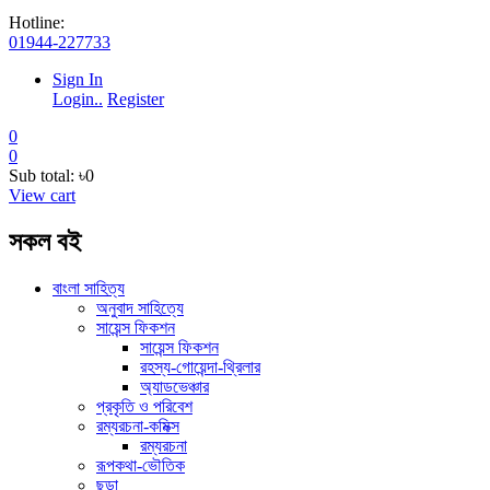
Hotline:
01944-227733
Sign In
Login..
Register
0
0
Sub total:
৳0
View cart
সকল বই
বাংলা সাহিত্য
অনুবাদ সাহিত্যে
সায়েন্স ফিকশন
সায়েন্স ফিকশন
রহস্য-গোয়েন্দা-থ্রিলার
অ্যাডভেঞ্চার
প্রকৃতি ও পরিবেশ
রম্যরচনা-কমিক্স
রম্যরচনা
রূপকথা-ভৌতিক
ছড়া