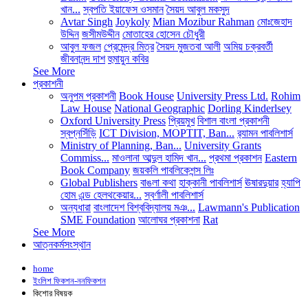
খান...
স্বপতি ইয়াফেস ওসমান
সৈয়দ আবুল মকসুদ
Avtar Singh
Joykoly
Mian Mozibur Rahman
মোঃজেহাদ
উদ্দিন
জসীমউদ্দীন
মোতাহের হোসেন চৌধুরী
আবুল ফজল
প্রেমেন্দ্র মিত্র
সৈয়দ মুজতবা আলী
অমিয় চক্রবর্তী
জীবনানন্দ দাশ
হুমায়ুন কবির
See More
প্রকাশনী
অনুপম প্রকাশনী
Book House
University Press Ltd.
Rohim
Law House
National Geographic
Dorling Kinderlsey
Oxford University Press
প্রিয়মুখ
বিশাল বাংলা প্রকাশনী
স্বপ্নসিঁড়ি
ICT Division, MOPTIT, Ban...
র‍্যামন পাবলিশার্স
Ministry of Planning, Ban...
University Grants
Commiss...
মাওলানা আব্দুল হামিদ খান...
প্রথমা প্রকাশন
Eastern
Book Company
জয়কলি পাবলিকেশন্স লিঃ
Global Publishers
বাঙলা কথা
হাক্কানী পাবলিশার্স
ঊষারদুয়ার
হ্যাপি
হোম এন্ড হেলথকেয়ার...
স্বর্ণালী পাবলিশার্স
অন্যধারা
বাংলাদেশ বিশ্ববিদ্যালয় মঞ...
Lawmann's Publication
SME Foundation
আলোঘর প্রকাশনা
Rat
See More
আত্নকর্মসংস্থান
home
ইংলিশ ফিকশন-ননফিকশন
কিশোর বিষয়ক