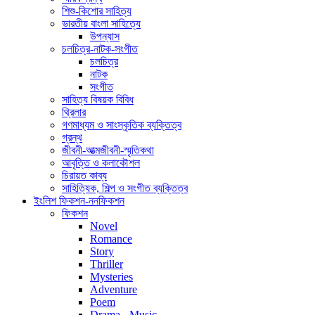
শিশু-কিশোর সাহিত্য
ভারতীয় বাংলা সাহিত্যে
উপন্যাস
চলচিত্র-নাটক-সংগীত
চলচিত্র
নাটক
সংগীত
সাহিত্য বিষয়ক বিবিধ
থ্রিলার
গণমাধ্যম ও সাংস্কৃতিক ব্যক্তিত্ব
গ্রন্থ
জীবনী-আত্মজীবনী-স্মৃতিকথা
আবৃত্তি ও কলাকৌশল
চিরায়ত কাব্য
সাহিত্যিক, শিল্প ও সংগীত ব্যক্তিত্ব
ইংলিশ ফিকশন-ননফিকশন
ফিকশন
Novel
Romance
Story
Thriller
Mysteries
Adventure
Poem
Drama - Music