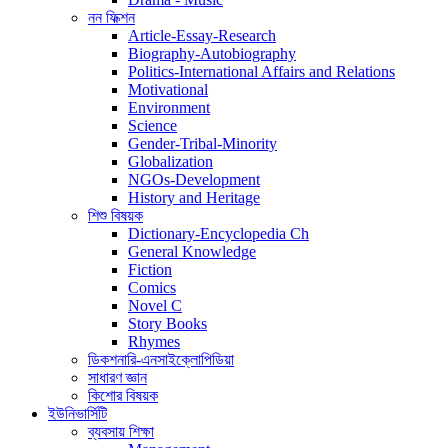
নন ফিক্শন
Article-Essay-Research
Biography-Autobiography
Politics-International Affairs and Relations
Motivational
Environment
Science
Gender-Tribal-Minority
Globalization
NGOs-Development
History and Heritage
শিশু বিষয়ক
Dictionary-Encyclopedia Ch
General Knowledge
Fiction
Comics
Novel C
Story Books
Rhymes
ডিকশনারি-এনসাইক্লোপিডিয়া
সাধারণ জ্ঞান
কিশোর বিষয়ক
ইউনিভার্সিটি
ব্যবসায় শিক্ষা