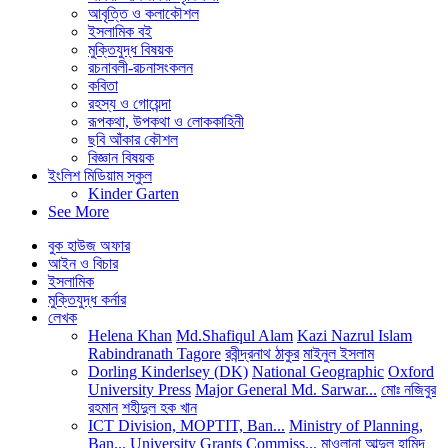
আবৃত্তি ও কলাকৌশল
ইসলামিক বই
মুক্তিযুদ্ধ বিষয়ক
রচনাবলী-রচনাসংকলন
কবিতা
রহস্য ও গোয়েন্দা
রূপকথা, উপকথা ও লোককাহিনী
ছবি আঁকার কৌশল
বিজ্ঞান বিষয়ক
ইংলিশ মিডিয়াম স্কুল
Kinder Garten
See More
বুক হাউজ অফার
আইন ও বিচার
ইসলামিক
মুক্তিযুদ্ধ কর্নার
লেখক
Helena Khan
Md.Shafiqul Alam
Kazi Nazrul Islam
Rabindranath Tagore
রবীন্দ্রনাথ ঠাকুর
মাইনুল ইসলাম
Dorling Kinderlsey (DK)
National Geographic
Oxford
University Press
Major General Md. Sarwar...
মোঃ নজিবুর
রহমান
শহীদুল হক খান
ICT Division, MOPTIT, Ban...
Ministry of Planning,
Ban...
University Grants Commiss...
মাওলানা আব্দুল হামিদ