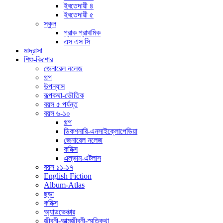
ইবতেদায়ী ৪
ইবতেদায়ী ৫
স্কুল
প্রাক প্রাথমিক
এস এস সি
মাদ্রাসা
শিশু-কিশোর
জেনারেল নলেজ
গল্প
উপন্যাস
রূপকথা-ভৌতিক
বয়স ৫ পর্যন্ত
বয়স ৬-১০
গল্প
ডিকশনারি-এনসাইক্লোপেডিয়া
জেনারেল নলেজ
কমিক্স
এল্ভাম-এটলাস
বয়স ১১-১৭
English Fiction
Album-Atlas
ছড়া
কমিক্স
অ্যাডভেঞ্চার
জীবনী-আত্মজীবনী-স্মৃতিকথা