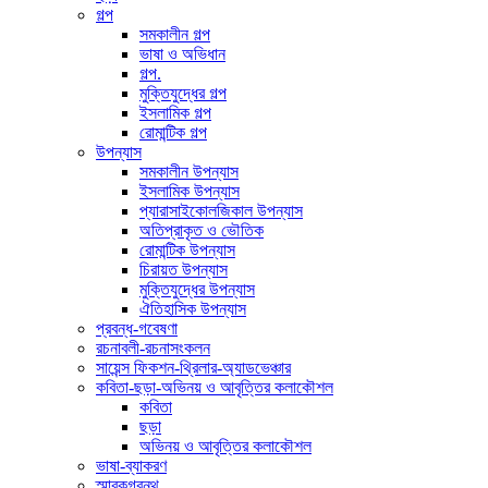
গল্প
সমকালীন গল্প
ভাষা ও অভিধান
গল্প.
মুক্তিযুদ্ধের গল্প
ইসলামিক গল্প
রোমান্টিক গল্প
উপন্যাস
সমকালীন উপন্যাস
ইসলামিক উপন্যাস
প্যারাসাইকোলজিকাল উপন্যাস
অতিপ্রাকৃত ও ভৌতিক
রোমান্টিক উপন্যাস
চিরায়ত উপন্যাস
মুক্তিযুদ্ধের উপন্যাস
ঐতিহাসিক উপন্যাস
প্রবন্ধ-গবেষণা
রচনাবলী-রচনাসংকলন
সায়েন্স ফিকশন-থ্রিলার-অ্যাডভেঞ্চার
কবিতা-ছড়া-অভিনয় ও আবৃত্তির কলাকৌশল
কবিতা
ছড়া
অভিনয় ও আবৃত্তির কলাকৌশল
ভাষা-ব্যাকরণ
স্মারকগ্রন্থ