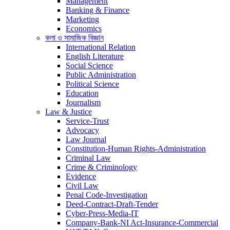
Management
Banking & Finance
Marketing
Economics
কলা ও সামাজিক বিজ্ঞান
International Relation
English Literature
Social Science
Public Administration
Political Science
Education
Journalism
Law & Justice
Service-Trust
Advocacy
Law Journal
Constitution-Human Rights-Administration
Criminal Law
Crime & Criminology
Evidence
Civil Law
Penal Code-Investigation
Deed-Contract-Draft-Tender
Cyber-Press-Media-IT
Company-Bank-NI Act-Insurance-Commercial