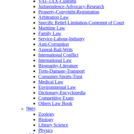
VAT-TAX-Customs
Jurisprudence-Advocacy-Research
Property-Copyright-Registration
Arbitration Law
Specific Relief-Limitation-Contempt of Court
Maritime Law
Family Law
Service-Labour-Industry
Anti-Corruption
Appeal-Bail-Writs
International Conflict
International Law
Biography-Literature
Torts-Damage-Transport
Consumer-Sports-Trust
Medical Law
Environmental Law
Dictionary-Encyclopedia
Competitive Exam
Others Law Book
বিজ্ঞান
Zoology
Biology
Library Science
Physics