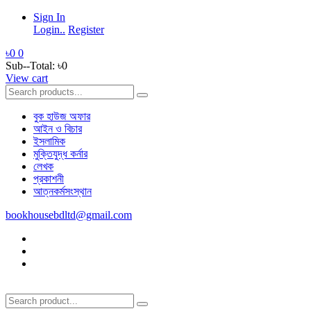
Sign In
Login..
Register
৳0
0
Sub--Total:
৳0
View cart
বুক হাউজ অফার
আইন ও বিচার
ইসলামিক
মুক্তিযুদ্ধ কর্নার
লেখক
প্রকাশনী
আত্নকর্মসংস্থান
bookhousebdltd@gmail.com