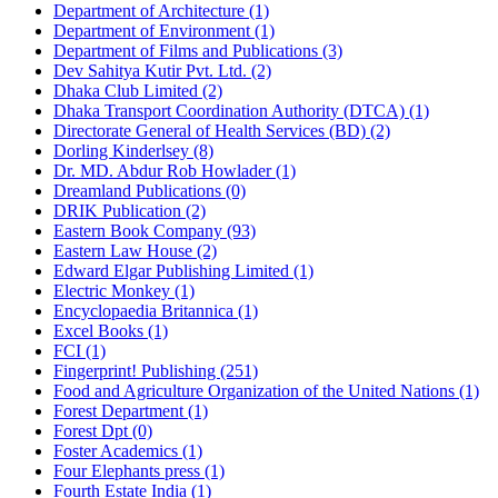
Department of Architecture (1)
Department of Environment (1)
Department of Films and Publications (3)
Dev Sahitya Kutir Pvt. Ltd. (2)
Dhaka Club Limited (2)
Dhaka Transport Coordination Authority (DTCA) (1)
Directorate General of Health Services (BD) (2)
Dorling Kinderlsey (8)
Dr. MD. Abdur Rob Howlader (1)
Dreamland Publications (0)
DRIK Publication (2)
Eastern Book Company (93)
Eastern Law House (2)
Edward Elgar Publishing Limited (1)
Electric Monkey (1)
Encyclopaedia Britannica (1)
Excel Books (1)
FCI (1)
Fingerprint! Publishing (251)
Food and Agriculture Organization of the United Nations (1)
Forest Department (1)
Forest Dpt (0)
Foster Academics (1)
Four Elephants press (1)
Fourth Estate India (1)