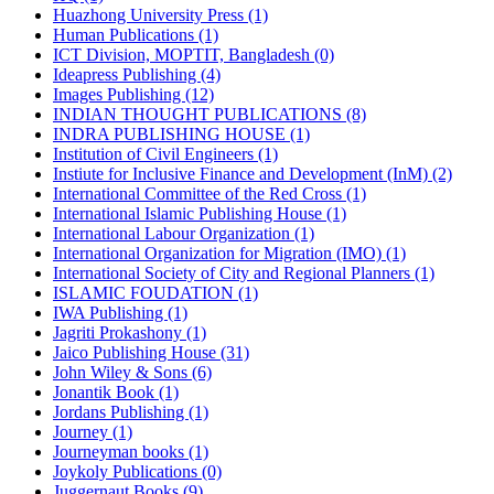
Huazhong University Press (1)
Human Publications (1)
ICT Division, MOPTIT, Bangladesh (0)
Ideapress Publishing (4)
Images Publishing (12)
INDIAN THOUGHT PUBLICATIONS (8)
INDRA PUBLISHING HOUSE (1)
Institution of Civil Engineers (1)
Instiute for Inclusive Finance and Development (InM) (2)
International Committee of the Red Cross (1)
International Islamic Publishing House (1)
International Labour Organization (1)
International Organization for Migration (IMO) (1)
International Society of City and Regional Planners (1)
ISLAMIC FOUDATION (1)
IWA Publishing (1)
Jagriti Prokashony (1)
Jaico Publishing House (31)
John Wiley & Sons (6)
Jonantik Book (1)
Jordans Publishing (1)
Journey (1)
Journeyman books (1)
Joykoly Publications (0)
Juggernaut Books (9)