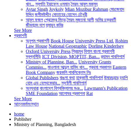
খান...
স্বপতি ইয়াফেস ওসমান
সৈয়দ আবুল মকসুদ
Avtar Singh
Joykoly
Mian Mozibur Rahman
মোঃজেহাদ
উদ্দিন
জসীমউদ্দীন
মোতাহের হোসেন চৌধুরী
আবুল ফজল
প্রেমেন্দ্র মিত্র
সৈয়দ মুজতবা আলী
অমিয় চক্রবর্তী
জীবনানন্দ দাশ
হুমায়ুন কবির
See More
প্রকাশনী
অনুপম প্রকাশনী
Book House
University Press Ltd.
Rohim
Law House
National Geographic
Dorling Kinderlsey
Oxford University Press
প্রিয়মুখ
বিশাল বাংলা প্রকাশনী
স্বপ্নসিঁড়ি
ICT Division, MOPTIT, Ban...
র‍্যামন পাবলিশার্স
Ministry of Planning, Ban...
University Grants
Commiss...
মাওলানা আব্দুল হামিদ খান...
প্রথমা প্রকাশন
Eastern
Book Company
জয়কলি পাবলিকেশন্স লিঃ
Global Publishers
বাঙলা কথা
হাক্কানী পাবলিশার্স
ঊষারদুয়ার
হ্যাপি
হোম এন্ড হেলথকেয়ার...
স্বর্ণালী পাবলিশার্স
অন্যধারা
বাংলাদেশ বিশ্ববিদ্যালয় মঞ...
Lawmann's Publication
SME Foundation
আলোঘর প্রকাশনা
Rat
See More
আত্নকর্মসংস্থান
home
Publisher
Ministry of Planning, Bangladesh