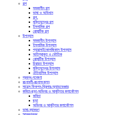
গল্প
সমকালীন গল্প
ভাষা ও অভিধান
গল্প.
মুক্তিযুদ্ধের গল্প
ইসলামিক গল্প
রোমান্টিক গল্প
উপন্যাস
সমকালীন উপন্যাস
ইসলামিক উপন্যাস
প্যারাসাইকোলজিকাল উপন্যাস
অতিপ্রাকৃত ও ভৌতিক
রোমান্টিক উপন্যাস
চিরায়ত উপন্যাস
মুক্তিযুদ্ধের উপন্যাস
ঐতিহাসিক উপন্যাস
প্রবন্ধ-গবেষণা
রচনাবলী-রচনাসংকলন
সায়েন্স ফিকশন-থ্রিলার-অ্যাডভেঞ্চার
কবিতা-ছড়া-অভিনয় ও আবৃত্তির কলাকৌশল
কবিতা
ছড়া
অভিনয় ও আবৃত্তির কলাকৌশল
ভাষা-ব্যাকরণ
স্মারকগ্রন্থ