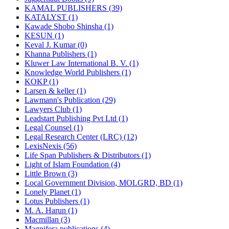
KAMAL PUBLISHERS (39)
KATALYST (1)
Kawade Shobo Shinsha (1)
KESUN (1)
Keval J. Kumar (0)
Khanna Publishers (1)
Kluwer Law International B. V. (1)
Knowledge World Publishers (1)
KOKP (1)
Larsen & keller (1)
Lawmann's Publication (29)
Lawyers Club (1)
Leadstart Publishing Pvt Ltd (1)
Legal Counsel (1)
Legal Research Center (LRC) (12)
LexisNexis (56)
Life Span Publishers & Distributors (1)
Light of Islam Foundation (4)
Little Brown (3)
Local Government Division, MOLGRD, BD (1)
Lonely Planet (1)
Lotus Publishers (1)
M. A. Harun (1)
Macmillan (3)
Magnifera publications (4)