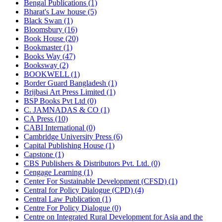
Bengal Publications (1)
Bharat's Law house (5)
Black Swan (1)
Bloomsbury (16)
Book House (20)
Bookmaster (1)
Books Way (47)
Booksway (2)
BOOKWELL (1)
Border Guard Bangladesh (1)
Brijbasi Art Press Limited (1)
BSP Books Pvt Ltd (0)
C. JAMNADAS & CO (1)
CA Press (10)
CABI International (0)
Cambridge University Press (6)
Capital Publishing House (1)
Capstone (1)
CBS Publishers & Distributors Pvt. Ltd. (0)
Cengage Learning (1)
Center For Sustainable Development (CFSD) (1)
Central for Policy Dialogue (CPD) (4)
Central Law Publication (1)
Centre For Policy Dialogue (0)
Centre on Integrated Rural Development for Asia and the