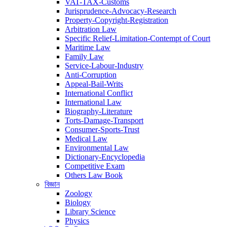
VAT-TAX-Customs
Jurisprudence-Advocacy-Research
Property-Copyright-Registration
Arbitration Law
Specific Relief-Limitation-Contempt of Court
Maritime Law
Family Law
Service-Labour-Industry
Anti-Corruption
Appeal-Bail-Writs
International Conflict
International Law
Biography-Literature
Torts-Damage-Transport
Consumer-Sports-Trust
Medical Law
Environmental Law
Dictionary-Encyclopedia
Competitive Exam
Others Law Book
বিজ্ঞান
Zoology
Biology
Library Science
Physics