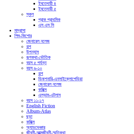
ইবতেদায়ী ৪
ইবতেদায়ী ৫
স্কুল
প্রাক প্রাথমিক
এস এস সি
মাদ্রাসা
শিশু-কিশোর
জেনারেল নলেজ
গল্প
উপন্যাস
রূপকথা-ভৌতিক
বয়স ৫ পর্যন্ত
বয়স ৬-১০
গল্প
ডিকশনারি-এনসাইক্লোপেডিয়া
জেনারেল নলেজ
কমিক্স
এল্ভাম-এটলাস
বয়স ১১-১৭
English Fiction
Album-Atlas
ছড়া
কমিক্স
অ্যাডভেঞ্চার
জীবনী-আত্মজীবনী-স্মৃতিকথা