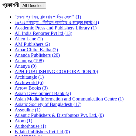
প্রকাশনী
"জেলা প্রশাসন, বান্দরবান পার্বত্য জেলা" (1)
১৯৭১ঃ গণহত্যা - নির্যাতন আর্কাইভ ও জাদুঘর ট্রাস্ট (1)
Academic Press and Publishers Library (1)
All India Reporter Pvt ltd (13)
Allen Lane (1)
AM Publishers (2)
Amar Chitra Katha (2)
Ananda Publishers (20)
Anannya (198)
Ananya (0)
APH PUBLISHING CORPORATION (0)
Architangle (1)
Archiworld (6)
Arrow Books (3)
Asian Development Bank (2)
Asian Media Information and Communication Centre (1)
Asiatic Society of Bangladesh (17)
Assouline (1)
Atlantic Publishers & Distributors Pvt. Ltd. (0)
Atom (1)
Authorhouse (1)
B.Jain Publishers Pvt Ltd (0)