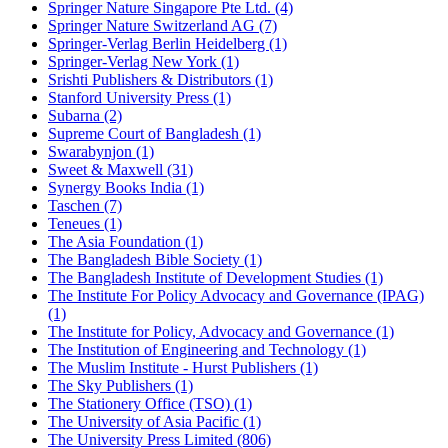
Springer Nature Singapore Pte Ltd. (4)
Springer Nature Switzerland AG (7)
Springer-Verlag Berlin Heidelberg (1)
Springer-Verlag New York (1)
Srishti Publishers & Distributors (1)
Stanford University Press (1)
Subarna (2)
Supreme Court of Bangladesh (1)
Swarabynjon (1)
Sweet & Maxwell (31)
Synergy Books India (1)
Taschen (7)
Teneues (1)
The Asia Foundation (1)
The Bangladesh Bible Society (1)
The Bangladesh Institute of Development Studies (1)
The Institute For Policy Advocacy and Governance (IPAG)
(1)
The Institute for Policy, Advocacy and Governance (1)
The Institution of Engineering and Technology (1)
The Muslim Institute - Hurst Publishers (1)
The Sky Publishers (1)
The Stationery Office (TSO) (1)
The University of Asia Pacific (1)
The University Press Limited (806)