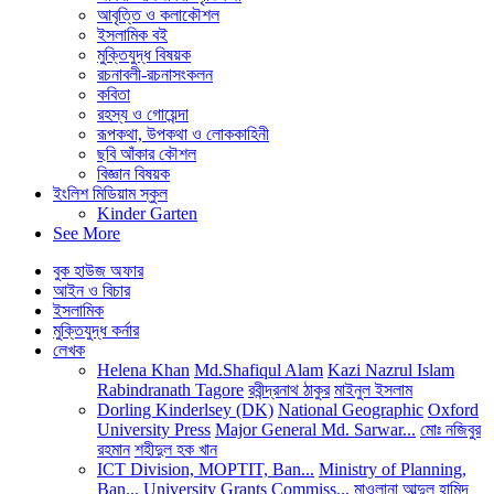
আবৃত্তি ও কলাকৌশল
ইসলামিক বই
মুক্তিযুদ্ধ বিষয়ক
রচনাবলী-রচনাসংকলন
কবিতা
রহস্য ও গোয়েন্দা
রূপকথা, উপকথা ও লোককাহিনী
ছবি আঁকার কৌশল
বিজ্ঞান বিষয়ক
ইংলিশ মিডিয়াম স্কুল
Kinder Garten
See More
বুক হাউজ অফার
আইন ও বিচার
ইসলামিক
মুক্তিযুদ্ধ কর্নার
লেখক
Helena Khan
Md.Shafiqul Alam
Kazi Nazrul Islam
Rabindranath Tagore
রবীন্দ্রনাথ ঠাকুর
মাইনুল ইসলাম
Dorling Kinderlsey (DK)
National Geographic
Oxford
University Press
Major General Md. Sarwar...
মোঃ নজিবুর
রহমান
শহীদুল হক খান
ICT Division, MOPTIT, Ban...
Ministry of Planning,
Ban...
University Grants Commiss...
মাওলানা আব্দুল হামিদ