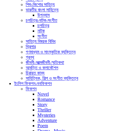
শিশু-কিশোর সাহিত্য
ভারতীয় বাংলা সাহিত্যে
উপন্যাস
চলচিত্র-নাটক-সংগীত
চলচিত্র
নাটক
সংগীত
সাহিত্য বিষয়ক বিবিধ
থ্রিলার
গণমাধ্যম ও সাংস্কৃতিক ব্যক্তিত্ব
গ্রন্থ
জীবনী-আত্মজীবনী-স্মৃতিকথা
আবৃত্তি ও কলাকৌশল
চিরায়ত কাব্য
সাহিত্যিক, শিল্প ও সংগীত ব্যক্তিত্ব
ইংলিশ ফিকশন-ননফিকশন
ফিকশন
Novel
Romance
Story
Thriller
Mysteries
Adventure
Poem
Drama - Music