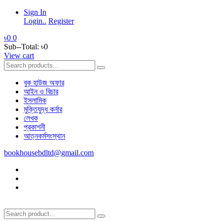
Sign In
Login..
Register
৳0
0
Sub--Total:
৳0
View cart
বুক হাউজ অফার
আইন ও বিচার
ইসলামিক
মুক্তিযুদ্ধ কর্নার
লেখক
প্রকাশনী
আত্নকর্মসংস্থান
bookhousebdltd@gmail.com