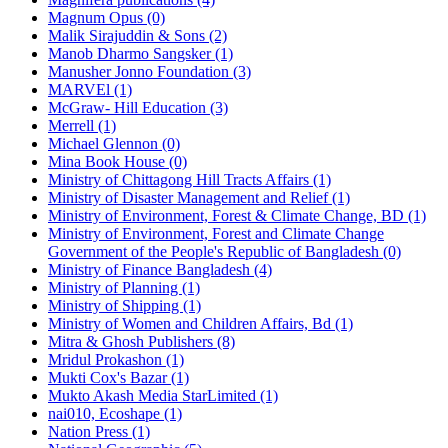
Magnum Opus (0)
Malik Sirajuddin & Sons (2)
Manob Dharmo Sangsker (1)
Manusher Jonno Foundation (3)
MARVEl (1)
McGraw- Hill Education (3)
Merrell (1)
Michael Glennon (0)
Mina Book House (0)
Ministry of Chittagong Hill Tracts Affairs (1)
Ministry of Disaster Management and Relief (1)
Ministry of Environment, Forest & Climate Change, BD (1)
Ministry of Environment, Forest and Climate Change
Government of the People's Republic of Bangladesh (0)
Ministry of Finance Bangladesh (4)
Ministry of Planning (1)
Ministry of Shipping (1)
Ministry of Women and Children Affairs, Bd (1)
Mitra & Ghosh Publishers (8)
Mridul Prokashon (1)
Mukti Cox's Bazar (1)
Mukto Akash Media StarLimited (1)
nai010, Ecoshape (1)
Nation Press (1)