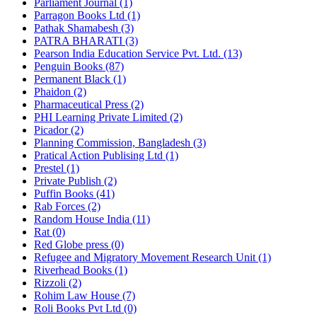
Parliament Journal (1)
Parragon Books Ltd (1)
Pathak Shamabesh (3)
PATRA BHARATI (3)
Pearson India Education Service Pvt. Ltd. (13)
Penguin Books (87)
Permanent Black (1)
Phaidon (2)
Pharmaceutical Press (2)
PHI Learning Private Limited (2)
Picador (2)
Planning Commission, Bangladesh (3)
Pratical Action Publising Ltd (1)
Prestel (1)
Private Publish (2)
Puffin Books (41)
Rab Forces (2)
Random House India (11)
Rat (0)
Red Globe press (0)
Refugee and Migratory Movement Research Unit (1)
Riverhead Books (1)
Rizzoli (2)
Rohim Law House (7)
Roli Books Pvt Ltd (0)