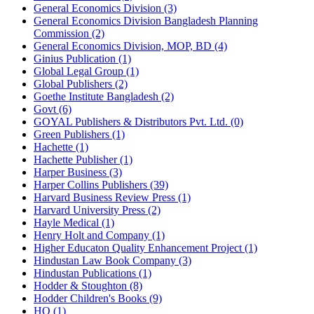
General Economics Division (3)
General Economics Division Bangladesh Planning
Commission (2)
General Economics Division, MOP, BD (4)
Ginius Publication (1)
Global Legal Group (1)
Global Publishers (2)
Goethe Institute Bangladesh (2)
Govt (6)
GOYAL Publishers & Distributors Pvt. Ltd. (0)
Green Publishers (1)
Hachette (1)
Hachette Publisher (1)
Harper Business (3)
Harper Collins Publishers (39)
Harvard Business Review Press (1)
Harvard University Press (2)
Hayle Medical (1)
Henry Holt and Company (1)
Higher Educaton Quality Enhancement Project (1)
Hindustan Law Book Company (3)
Hindustan Publications (1)
Hodder & Stoughton (8)
Hodder Children's Books (9)
HQ (1)