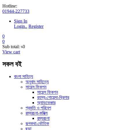
Hotline:
01944-227733
Sign In
Login..
Register
0
0
Sub total:
৳0
View cart
সকল বই
বাংলা সাহিত্য
অনুবাদ সাহিত্যে
সায়েন্স ফিকশন
সায়েন্স ফিকশন
রহস্য-গোয়েন্দা-থ্রিলার
অ্যাডভেঞ্চার
প্রকৃতি ও পরিবেশ
রম্যরচনা-কমিক্স
রম্যরচনা
রূপকথা-ভৌতিক
ছড়া