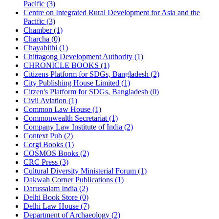
Pacific (3)
Centre on Integrated Rural Development for Asia and the
Pacific (3)
Chamber (1)
Charcha (0)
Chayabithi (1)
Chittagong Development Authority (1)
CHRONICLE BOOKS (1)
Citizens Platform for SDGs, Bangladesh (2)
City Publishing House Limited (1)
Citzen's Platform for SDGs, Bangladesh (0)
Civil Aviation (1)
Common Law House (1)
Commonwealth Secretariat (1)
Company Law Institute of India (2)
Context Pub (2)
Corgi Books (1)
COSMOS Books (2)
CRC Press (3)
Cultural Diversity Ministerial Forum (1)
Dakwah Corner Publications (1)
Darussalam India (2)
Delhi Book Store (0)
Delhi Law House (7)
Department of Archaeology (2)