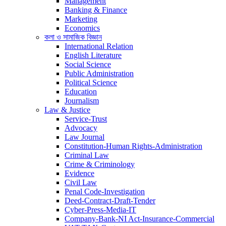
Management
Banking & Finance
Marketing
Economics
কলা ও সামাজিক বিজ্ঞান
International Relation
English Literature
Social Science
Public Administration
Political Science
Education
Journalism
Law & Justice
Service-Trust
Advocacy
Law Journal
Constitution-Human Rights-Administration
Criminal Law
Crime & Criminology
Evidence
Civil Law
Penal Code-Investigation
Deed-Contract-Draft-Tender
Cyber-Press-Media-IT
Company-Bank-NI Act-Insurance-Commercial