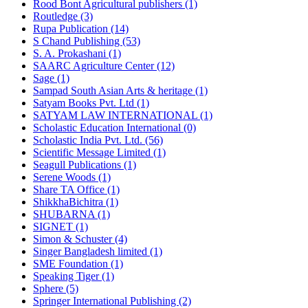
Rood Bont Agricultural publishers (1)
Routledge (3)
Rupa Publication (14)
S Chand Publishing (53)
S. A. Prokashani (1)
SAARC Agriculture Center (12)
Sage (1)
Sampad South Asian Arts & heritage (1)
Satyam Books Pvt. Ltd (1)
SATYAM LAW INTERNATIONAL (1)
Scholastic Education International (0)
Scholastic India Pvt. Ltd. (56)
Scientific Message Limited (1)
Seagull Publications (1)
Serene Woods (1)
Share TA Office (1)
ShikkhaBichitra (1)
SHUBARNA (1)
SIGNET (1)
Simon & Schuster (4)
Singer Bangladesh limited (1)
SME Foundation (1)
Speaking Tiger (1)
Sphere (5)
Springer International Publishing (2)