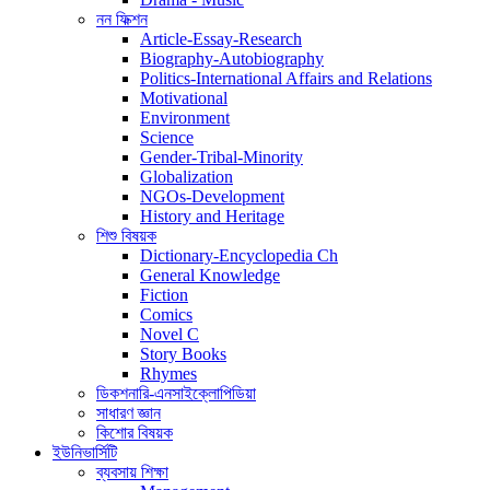
নন ফিক্শন
Article-Essay-Research
Biography-Autobiography
Politics-International Affairs and Relations
Motivational
Environment
Science
Gender-Tribal-Minority
Globalization
NGOs-Development
History and Heritage
শিশু বিষয়ক
Dictionary-Encyclopedia Ch
General Knowledge
Fiction
Comics
Novel C
Story Books
Rhymes
ডিকশনারি-এনসাইক্লোপিডিয়া
সাধারণ জ্ঞান
কিশোর বিষয়ক
ইউনিভার্সিটি
ব্যবসায় শিক্ষা