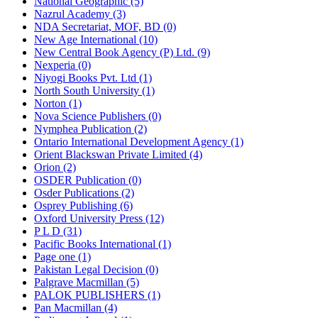
National Geographic (5)
Nazrul Academy (3)
NDA Secretariat, MOF, BD (0)
New Age International (10)
New Central Book Agency (P) Ltd. (9)
Nexperia (0)
Niyogi Books Pvt. Ltd (1)
North South University (1)
Norton (1)
Nova Science Publishers (0)
Nymphea Publication (2)
Ontario International Development Agency (1)
Orient Blackswan Private Limited (4)
Orion (2)
OSDER Publication (0)
Osder Publications (2)
Osprey Publishing (6)
Oxford University Press (12)
P L D (31)
Pacific Books International (1)
Page one (1)
Pakistan Legal Decision (0)
Palgrave Macmillan (5)
PALOK PUBLISHERS (1)
Pan Macmillan (4)