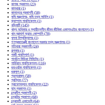
কাগজ প্রকাশন (23)
কালধারা (1)
কালান্তর প্রকাশনী (58)
কৃষি মন্ত্রণালয়, কৃষি তথ্য সার্ভিস (1)
ক্যাম্পাস পাবলিকেশন্স (1)
খড়িমাটি (145)
খাদ্য অধিকার ও স্থায়ীত্বশীল জীবন জীবিকা একাশনএইড বাংলাদেশ (1)
খান ব্রাদার্স অ্যান্ড কোম্পানি (78)
খুলনা বিশ্ববিদ্যালয় (1)
গণপ্রজাতন্ত্রী বাংলাদেশ সরকার তথ্য মন্ত্রণালয় (1)
গতিধারা প্রকাশনী (24)
গল্পকার (1)
গাজী পাবলিশার্স (1)
গানচিল মিডিয়া লিমিটেড (1)
গার্ডিয়ান পাবলিকেশনস (116)
গুডওর্য়াক পাবলিকেশন (1)
গুরুকুল (1)
গ্রন্থরাজ্য (58)
গ্রন্থিক (77)
গ্রাফোসম্যান পাবলিকেশন (22)
ঘাস প্রকাশন (1)
চন্দ্রদীপ প্রকাশনী (2)
চন্দ্রবিন্দু প্রকাশন (68)
চন্দ্রাবতী একাডেমি (64)