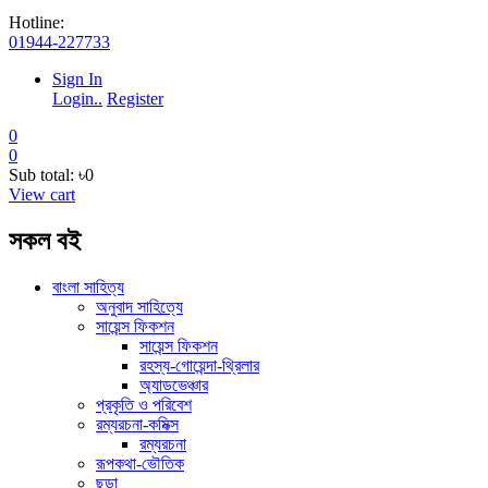
Hotline:
01944-227733
Sign In
Login..
Register
0
0
Sub total:
৳0
View cart
সকল বই
বাংলা সাহিত্য
অনুবাদ সাহিত্যে
সায়েন্স ফিকশন
সায়েন্স ফিকশন
রহস্য-গোয়েন্দা-থ্রিলার
অ্যাডভেঞ্চার
প্রকৃতি ও পরিবেশ
রম্যরচনা-কমিক্স
রম্যরচনা
রূপকথা-ভৌতিক
ছড়া