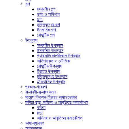
গল্প
সমকালীন গল্প
ভাষা ও অভিধান
গল্প.
মুক্তিযুদ্ধের গল্প
ইসলামিক গল্প
রোমান্টিক গল্প
উপন্যাস
সমকালীন উপন্যাস
ইসলামিক উপন্যাস
প্যারাসাইকোলজিকাল উপন্যাস
অতিপ্রাকৃত ও ভৌতিক
রোমান্টিক উপন্যাস
চিরায়ত উপন্যাস
মুক্তিযুদ্ধের উপন্যাস
ঐতিহাসিক উপন্যাস
প্রবন্ধ-গবেষণা
রচনাবলী-রচনাসংকলন
সায়েন্স ফিকশন-থ্রিলার-অ্যাডভেঞ্চার
কবিতা-ছড়া-অভিনয় ও আবৃত্তির কলাকৌশল
কবিতা
ছড়া
অভিনয় ও আবৃত্তির কলাকৌশল
ভাষা-ব্যাকরণ
স্মারকগ্রন্থ