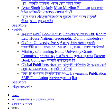
খান...
স্বপতি ইয়াফেস ওসমান
সৈয়দ আবুল মকসুদ
Avtar Singh
Joykoly
Mian Mozibur Rahman
মোঃজেহাদ
উদ্দিন
জসীমউদ্দীন
মোতাহের হোসেন চৌধুরী
আবুল ফজল
প্রেমেন্দ্র মিত্র
সৈয়দ মুজতবা আলী
অমিয় চক্রবর্তী
জীবনানন্দ দাশ
হুমায়ুন কবির
See More
প্রকাশনী
অনুপম প্রকাশনী
Book House
University Press Ltd.
Rohim
Law House
National Geographic
Dorling Kinderlsey
Oxford University Press
প্রিয়মুখ
বিশাল বাংলা প্রকাশনী
স্বপ্নসিঁড়ি
ICT Division, MOPTIT, Ban...
র‍্যামন পাবলিশার্স
Ministry of Planning, Ban...
University Grants
Commiss...
মাওলানা আব্দুল হামিদ খান...
প্রথমা প্রকাশন
Eastern
Book Company
জয়কলি পাবলিকেশন্স লিঃ
Global Publishers
বাঙলা কথা
হাক্কানী পাবলিশার্স
ঊষারদুয়ার
হ্যাপি
হোম এন্ড হেলথকেয়ার...
স্বর্ণালী পাবলিশার্স
অন্যধারা
বাংলাদেশ বিশ্ববিদ্যালয় মঞ...
Lawmann's Publication
SME Foundation
আলোঘর প্রকাশনা
Rat
See More
আত্নকর্মসংস্থান
home
স্কুল-কলেজ-মাদ্রাসা-ও লেভেল-এ লেভেল
ও লেভেল-এ লেভেল
ক্লাস ৫