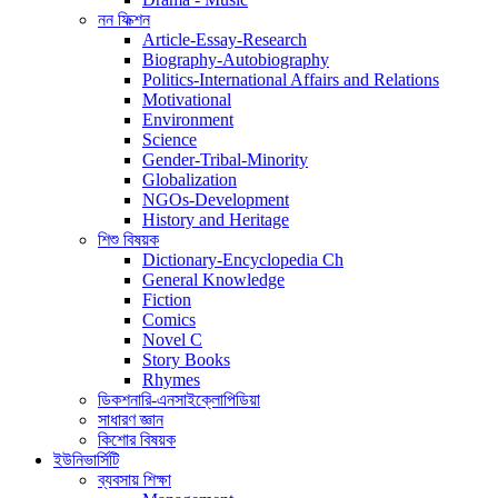
নন ফিক্শন
Article-Essay-Research
Biography-Autobiography
Politics-International Affairs and Relations
Motivational
Environment
Science
Gender-Tribal-Minority
Globalization
NGOs-Development
History and Heritage
শিশু বিষয়ক
Dictionary-Encyclopedia Ch
General Knowledge
Fiction
Comics
Novel C
Story Books
Rhymes
ডিকশনারি-এনসাইক্লোপিডিয়া
সাধারণ জ্ঞান
কিশোর বিষয়ক
ইউনিভার্সিটি
ব্যবসায় শিক্ষা