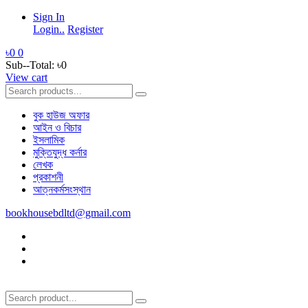
Sign In
Login..
Register
৳0
0
Sub--Total:
৳0
View cart
বুক হাউজ অফার
আইন ও বিচার
ইসলামিক
মুক্তিযুদ্ধ কর্নার
লেখক
প্রকাশনী
আত্নকর্মসংস্থান
bookhousebdltd@gmail.com