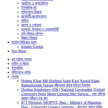
আবৃত্তি ও কলাকৌশল
ইসলামিক বই
মুক্তিযুদ্ধ বিষয়ক
রচনাবলী-রচনাসংকলন
কবিতা
রহস্য ও গোয়েন্দা
রূপকথা, উপকথা ও লোককাহিনী
ছবি আঁকার কৌশল
বিজ্ঞান বিষয়ক
ইংলিশ মিডিয়াম স্কুল
Kinder Garten
See More
বুক হাউজ অফার
আইন ও বিচার
ইসলামিক
মুক্তিযুদ্ধ কর্নার
লেখক
Helena Khan
Md.Shafiqul Alam
Kazi Nazrul Islam
Rabindranath Tagore
রবীন্দ্রনাথ ঠাকুর
মাইনুল ইসলাম
Dorling Kinderlsey (DK)
National Geographic
Oxford
University Press
Major General Md. Sarwar...
মোঃ নজিবুর
রহমান
শহীদুল হক খান
ICT Division, MOPTIT, Ban...
Ministry of Planning,
Ban...
University Grants Commiss...
মাওলানা আব্দুল হামিদ