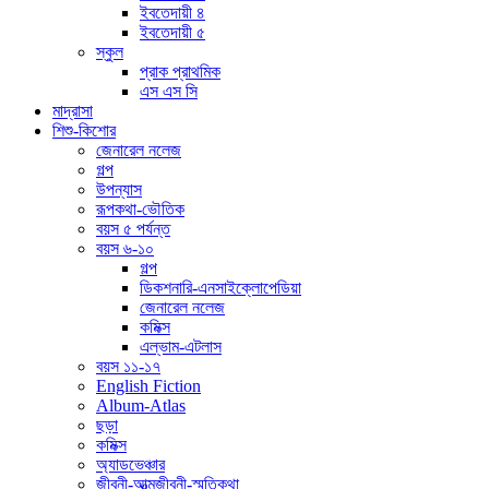
ইবতেদায়ী ৪
ইবতেদায়ী ৫
স্কুল
প্রাক প্রাথমিক
এস এস সি
মাদ্রাসা
শিশু-কিশোর
জেনারেল নলেজ
গল্প
উপন্যাস
রূপকথা-ভৌতিক
বয়স ৫ পর্যন্ত
বয়স ৬-১০
গল্প
ডিকশনারি-এনসাইক্লোপেডিয়া
জেনারেল নলেজ
কমিক্স
এল্ভাম-এটলাস
বয়স ১১-১৭
English Fiction
Album-Atlas
ছড়া
কমিক্স
অ্যাডভেঞ্চার
জীবনী-আত্মজীবনী-স্মৃতিকথা