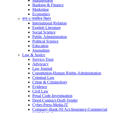
Management
Banking & Finance
Marketing
Economics
কলা ও সামাজিক বিজ্ঞান
International Relation
English Literature
Social Science
Public Administration
Political Science
Education
Journalism
Law & Justice
Service-Trust
Advocacy
Law Journal
Constitution-Human Rights-Administration
Criminal Law
Crime & Criminology
Evidence
Civil Law
Penal Code-Investigation
Deed-Contract-Draft-Tender
Cyber-Press-Media-IT
Company-Bank-NI Act-Insurance-Commercial