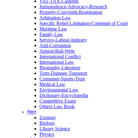
VAT-TAX-Customs
Jurisprudence-Advocacy-Research
Property-Copyright-Registration
Arbitration Law
Specific Relief-Limitation-Contempt of Court
Maritime Law
Family Law
Service-Labour-Industry
Anti-Corruption
Appeal-Bail-Writs
International Conflict
International Law
Biography-Literature
Torts-Damage-Transport
Consumer-Sports-Trust
Medical Law
Environmental Law
Dictionary-Encyclopedia
Competitive Exam
Others Law Book
বিজ্ঞান
Zoology
Biology
Library Science
Physics