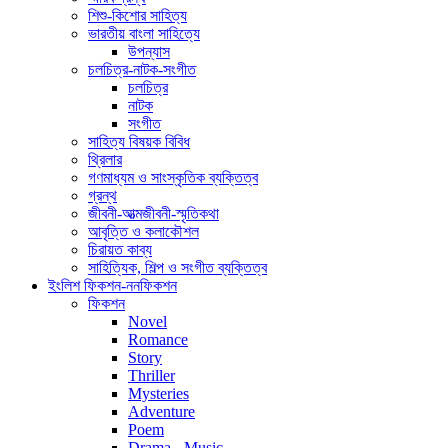
শিশু-কিশোর সাহিত্য
ভারতীয় বাংলা সাহিত্যে
উপন্যাস
চলচিত্র-নাটক-সংগীত
চলচিত্র
নাটক
সংগীত
সাহিত্য বিষয়ক বিবিধ
থ্রিলার
গণমাধ্যম ও সাংস্কৃতিক ব্যক্তিত্ব
গ্রন্থ
জীবনী-আত্মজীবনী-স্মৃতিকথা
আবৃত্তি ও কলাকৌশল
চিরায়ত কাব্য
সাহিত্যিক, শিল্প ও সংগীত ব্যক্তিত্ব
ইংলিশ ফিকশন-ননফিকশন
ফিকশন
Novel
Romance
Story
Thriller
Mysteries
Adventure
Poem
Drama - Music