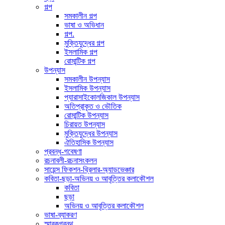
গল্প
সমকালীন গল্প
ভাষা ও অভিধান
গল্প.
মুক্তিযুদ্ধের গল্প
ইসলামিক গল্প
রোমান্টিক গল্প
উপন্যাস
সমকালীন উপন্যাস
ইসলামিক উপন্যাস
প্যারাসাইকোলজিকাল উপন্যাস
অতিপ্রাকৃত ও ভৌতিক
রোমান্টিক উপন্যাস
চিরায়ত উপন্যাস
মুক্তিযুদ্ধের উপন্যাস
ঐতিহাসিক উপন্যাস
প্রবন্ধ-গবেষণা
রচনাবলী-রচনাসংকলন
সায়েন্স ফিকশন-থ্রিলার-অ্যাডভেঞ্চার
কবিতা-ছড়া-অভিনয় ও আবৃত্তির কলাকৌশল
কবিতা
ছড়া
অভিনয় ও আবৃত্তির কলাকৌশল
ভাষা-ব্যাকরণ
স্মারকগ্রন্থ