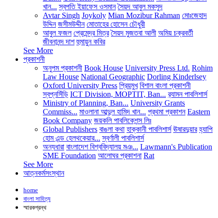
খান...
স্বপতি ইয়াফেস ওসমান
সৈয়দ আবুল মকসুদ
Avtar Singh
Joykoly
Mian Mozibur Rahman
মোঃজেহাদ
উদ্দিন
জসীমউদ্দীন
মোতাহের হোসেন চৌধুরী
আবুল ফজল
প্রেমেন্দ্র মিত্র
সৈয়দ মুজতবা আলী
অমিয় চক্রবর্তী
জীবনানন্দ দাশ
হুমায়ুন কবির
See More
প্রকাশনী
অনুপম প্রকাশনী
Book House
University Press Ltd.
Rohim
Law House
National Geographic
Dorling Kinderlsey
Oxford University Press
প্রিয়মুখ
বিশাল বাংলা প্রকাশনী
স্বপ্নসিঁড়ি
ICT Division, MOPTIT, Ban...
র‍্যামন পাবলিশার্স
Ministry of Planning, Ban...
University Grants
Commiss...
মাওলানা আব্দুল হামিদ খান...
প্রথমা প্রকাশন
Eastern
Book Company
জয়কলি পাবলিকেশন্স লিঃ
Global Publishers
বাঙলা কথা
হাক্কানী পাবলিশার্স
ঊষারদুয়ার
হ্যাপি
হোম এন্ড হেলথকেয়ার...
স্বর্ণালী পাবলিশার্স
অন্যধারা
বাংলাদেশ বিশ্ববিদ্যালয় মঞ...
Lawmann's Publication
SME Foundation
আলোঘর প্রকাশনা
Rat
See More
আত্নকর্মসংস্থান
home
বাংলা সাহিত্য
স্মারকগ্রন্থ