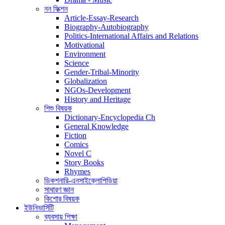
নন ফিক্শন
Article-Essay-Research
Biography-Autobiography
Politics-International Affairs and Relations
Motivational
Environment
Science
Gender-Tribal-Minority
Globalization
NGOs-Development
History and Heritage
শিশু বিষয়ক
Dictionary-Encyclopedia Ch
General Knowledge
Fiction
Comics
Novel C
Story Books
Rhymes
ডিকশনারি-এনসাইক্লোপিডিয়া
সাধারণ জ্ঞান
কিশোর বিষয়ক
ইউনিভার্সিটি
ব্যবসায় শিক্ষা