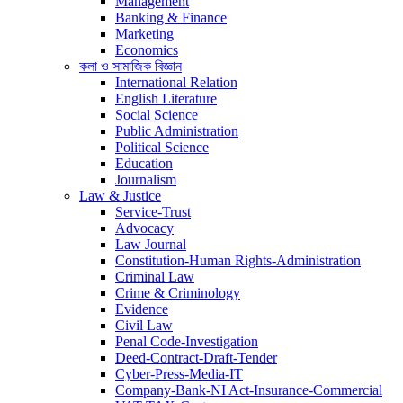
Management
Banking & Finance
Marketing
Economics
কলা ও সামাজিক বিজ্ঞান
International Relation
English Literature
Social Science
Public Administration
Political Science
Education
Journalism
Law & Justice
Service-Trust
Advocacy
Law Journal
Constitution-Human Rights-Administration
Criminal Law
Crime & Criminology
Evidence
Civil Law
Penal Code-Investigation
Deed-Contract-Draft-Tender
Cyber-Press-Media-IT
Company-Bank-NI Act-Insurance-Commercial