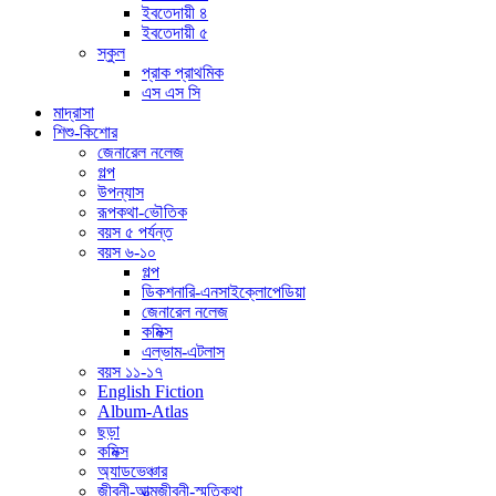
ইবতেদায়ী ৪
ইবতেদায়ী ৫
স্কুল
প্রাক প্রাথমিক
এস এস সি
মাদ্রাসা
শিশু-কিশোর
জেনারেল নলেজ
গল্প
উপন্যাস
রূপকথা-ভৌতিক
বয়স ৫ পর্যন্ত
বয়স ৬-১০
গল্প
ডিকশনারি-এনসাইক্লোপেডিয়া
জেনারেল নলেজ
কমিক্স
এল্ভাম-এটলাস
বয়স ১১-১৭
English Fiction
Album-Atlas
ছড়া
কমিক্স
অ্যাডভেঞ্চার
জীবনী-আত্মজীবনী-স্মৃতিকথা