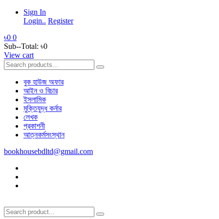
Sign In
Login..
Register
৳0
0
Sub--Total:
৳0
View cart
বুক হাউজ অফার
আইন ও বিচার
ইসলামিক
মুক্তিযুদ্ধ কর্নার
লেখক
প্রকাশনী
আত্নকর্মসংস্থান
bookhousebdltd@gmail.com