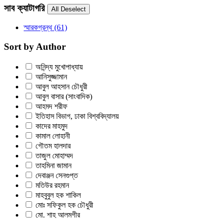
সাব ক্যাটাগরি
স্মারকগ্রন্থ
(61)
Sort by Author
অনিন্দ্য মুখোপাধ্যায়
আনিসুজ্জামান
আবুল আহসান চৌধুরী
আবুল বাসার (সাংবাদিক)
আহমদ শরীফ
ইতিহাস বিভাগ, ঢাকা বিশ্ববিদ্যালয়
কাদের মাহমুদ
কামাল লোহানী
গৌতম হালদার
তাজুল মোহাম্মদ
তাহমিনা জামান
দেবাঞ্জন সেনগুপ্ত
মতিউর রহমান
মাহবুবুল হক শাকিল
মোঃ সফিকুল হক চৌধুরী
মো. শাহ আলমগীর