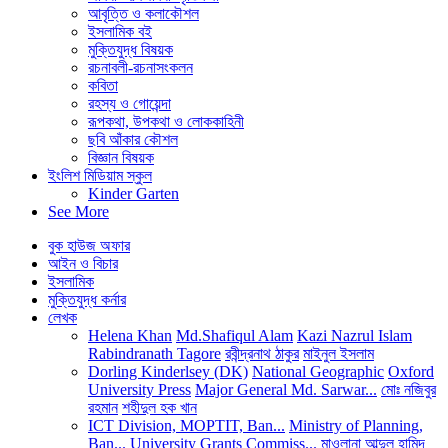
আবৃত্তি ও কলাকৌশল
ইসলামিক বই
মুক্তিযুদ্ধ বিষয়ক
রচনাবলী-রচনাসংকলন
কবিতা
রহস্য ও গোয়েন্দা
রূপকথা, উপকথা ও লোককাহিনী
ছবি আঁকার কৌশল
বিজ্ঞান বিষয়ক
ইংলিশ মিডিয়াম স্কুল
Kinder Garten
See More
বুক হাউজ অফার
আইন ও বিচার
ইসলামিক
মুক্তিযুদ্ধ কর্নার
লেখক
Helena Khan
Md.Shafiqul Alam
Kazi Nazrul Islam
Rabindranath Tagore
রবীন্দ্রনাথ ঠাকুর
মাইনুল ইসলাম
Dorling Kinderlsey (DK)
National Geographic
Oxford
University Press
Major General Md. Sarwar...
মোঃ নজিবুর
রহমান
শহীদুল হক খান
ICT Division, MOPTIT, Ban...
Ministry of Planning,
Ban...
University Grants Commiss...
মাওলানা আব্দুল হামিদ