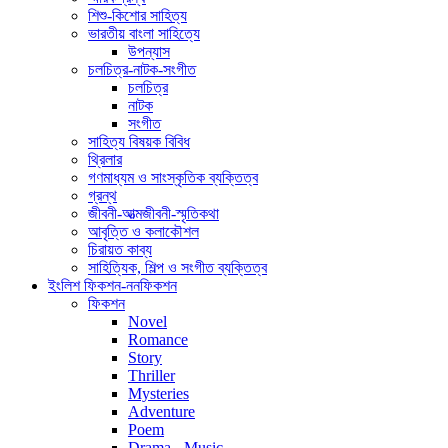
শিশু-কিশোর সাহিত্য
ভারতীয় বাংলা সাহিত্যে
উপন্যাস
চলচিত্র-নাটক-সংগীত
চলচিত্র
নাটক
সংগীত
সাহিত্য বিষয়ক বিবিধ
থ্রিলার
গণমাধ্যম ও সাংস্কৃতিক ব্যক্তিত্ব
গ্রন্থ
জীবনী-আত্মজীবনী-স্মৃতিকথা
আবৃত্তি ও কলাকৌশল
চিরায়ত কাব্য
সাহিত্যিক, শিল্প ও সংগীত ব্যক্তিত্ব
ইংলিশ ফিকশন-ননফিকশন
ফিকশন
Novel
Romance
Story
Thriller
Mysteries
Adventure
Poem
Drama - Music