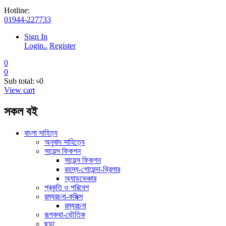
Hotline:
01944-227733
Sign In
Login..
Register
0
0
Sub total:
৳0
View cart
সকল বই
বাংলা সাহিত্য
অনুবাদ সাহিত্যে
সায়েন্স ফিকশন
সায়েন্স ফিকশন
রহস্য-গোয়েন্দা-থ্রিলার
অ্যাডভেঞ্চার
প্রকৃতি ও পরিবেশ
রম্যরচনা-কমিক্স
রম্যরচনা
রূপকথা-ভৌতিক
ছড়া