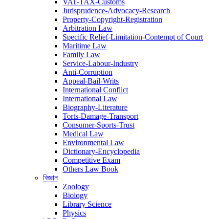
VAT-TAX-Customs
Jurisprudence-Advocacy-Research
Property-Copyright-Registration
Arbitration Law
Specific Relief-Limitation-Contempt of Court
Maritime Law
Family Law
Service-Labour-Industry
Anti-Corruption
Appeal-Bail-Writs
International Conflict
International Law
Biography-Literature
Torts-Damage-Transport
Consumer-Sports-Trust
Medical Law
Environmental Law
Dictionary-Encyclopedia
Competitive Exam
Others Law Book
বিজ্ঞান
Zoology
Biology
Library Science
Physics