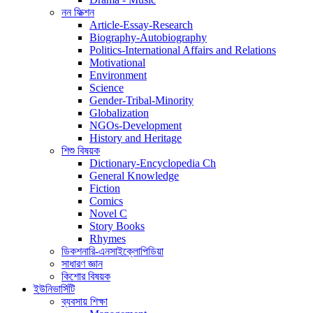
নন ফিক্শন
Article-Essay-Research
Biography-Autobiography
Politics-International Affairs and Relations
Motivational
Environment
Science
Gender-Tribal-Minority
Globalization
NGOs-Development
History and Heritage
শিশু বিষয়ক
Dictionary-Encyclopedia Ch
General Knowledge
Fiction
Comics
Novel C
Story Books
Rhymes
ডিকশনারি-এনসাইক্লোপিডিয়া
সাধারণ জ্ঞান
কিশোর বিষয়ক
ইউনিভার্সিটি
ব্যবসায় শিক্ষা