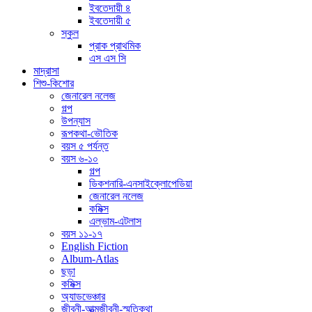
ইবতেদায়ী ৪
ইবতেদায়ী ৫
স্কুল
প্রাক প্রাথমিক
এস এস সি
মাদ্রাসা
শিশু-কিশোর
জেনারেল নলেজ
গল্প
উপন্যাস
রূপকথা-ভৌতিক
বয়স ৫ পর্যন্ত
বয়স ৬-১০
গল্প
ডিকশনারি-এনসাইক্লোপেডিয়া
জেনারেল নলেজ
কমিক্স
এল্ভাম-এটলাস
বয়স ১১-১৭
English Fiction
Album-Atlas
ছড়া
কমিক্স
অ্যাডভেঞ্চার
জীবনী-আত্মজীবনী-স্মৃতিকথা