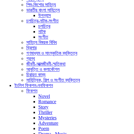
শিশু-কিশোর সাহিত্য
ভারতীয় বাংলা সাহিত্যে
উপন্যাস
চলচিত্র-নাটক-সংগীত
চলচিত্র
নাটক
সংগীত
সাহিত্য বিষয়ক বিবিধ
থ্রিলার
গণমাধ্যম ও সাংস্কৃতিক ব্যক্তিত্ব
গ্রন্থ
জীবনী-আত্মজীবনী-স্মৃতিকথা
আবৃত্তি ও কলাকৌশল
চিরায়ত কাব্য
সাহিত্যিক, শিল্প ও সংগীত ব্যক্তিত্ব
ইংলিশ ফিকশন-ননফিকশন
ফিকশন
Novel
Romance
Story
Thriller
Mysteries
Adventure
Poem
Drama - Music