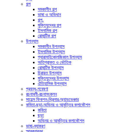
গল্প
সমকালীন গল্প
ভাষা ও অভিধান
গল্প.
মুক্তিযুদ্ধের গল্প
ইসলামিক গল্প
রোমান্টিক গল্প
উপন্যাস
সমকালীন উপন্যাস
ইসলামিক উপন্যাস
প্যারাসাইকোলজিকাল উপন্যাস
অতিপ্রাকৃত ও ভৌতিক
রোমান্টিক উপন্যাস
চিরায়ত উপন্যাস
মুক্তিযুদ্ধের উপন্যাস
ঐতিহাসিক উপন্যাস
প্রবন্ধ-গবেষণা
রচনাবলী-রচনাসংকলন
সায়েন্স ফিকশন-থ্রিলার-অ্যাডভেঞ্চার
কবিতা-ছড়া-অভিনয় ও আবৃত্তির কলাকৌশল
কবিতা
ছড়া
অভিনয় ও আবৃত্তির কলাকৌশল
ভাষা-ব্যাকরণ
স্মারকগ্রন্থ