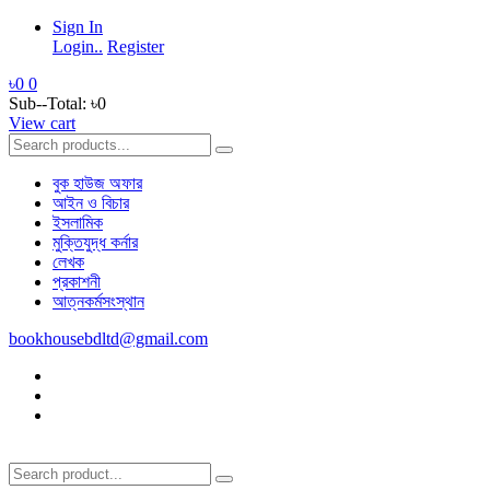
Sign In
Login..
Register
৳0
0
Sub--Total:
৳0
View cart
বুক হাউজ অফার
আইন ও বিচার
ইসলামিক
মুক্তিযুদ্ধ কর্নার
লেখক
প্রকাশনী
আত্নকর্মসংস্থান
bookhousebdltd@gmail.com