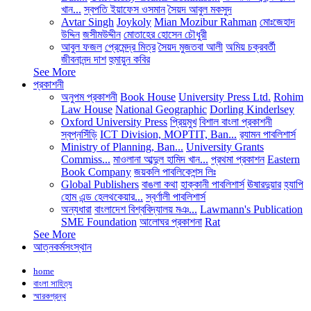
খান...
স্বপতি ইয়াফেস ওসমান
সৈয়দ আবুল মকসুদ
Avtar Singh
Joykoly
Mian Mozibur Rahman
মোঃজেহাদ
উদ্দিন
জসীমউদ্দীন
মোতাহের হোসেন চৌধুরী
আবুল ফজল
প্রেমেন্দ্র মিত্র
সৈয়দ মুজতবা আলী
অমিয় চক্রবর্তী
জীবনানন্দ দাশ
হুমায়ুন কবির
See More
প্রকাশনী
অনুপম প্রকাশনী
Book House
University Press Ltd.
Rohim
Law House
National Geographic
Dorling Kinderlsey
Oxford University Press
প্রিয়মুখ
বিশাল বাংলা প্রকাশনী
স্বপ্নসিঁড়ি
ICT Division, MOPTIT, Ban...
র‍্যামন পাবলিশার্স
Ministry of Planning, Ban...
University Grants
Commiss...
মাওলানা আব্দুল হামিদ খান...
প্রথমা প্রকাশন
Eastern
Book Company
জয়কলি পাবলিকেশন্স লিঃ
Global Publishers
বাঙলা কথা
হাক্কানী পাবলিশার্স
ঊষারদুয়ার
হ্যাপি
হোম এন্ড হেলথকেয়ার...
স্বর্ণালী পাবলিশার্স
অন্যধারা
বাংলাদেশ বিশ্ববিদ্যালয় মঞ...
Lawmann's Publication
SME Foundation
আলোঘর প্রকাশনা
Rat
See More
আত্নকর্মসংস্থান
home
বাংলা সাহিত্য
স্মারকগ্রন্থ