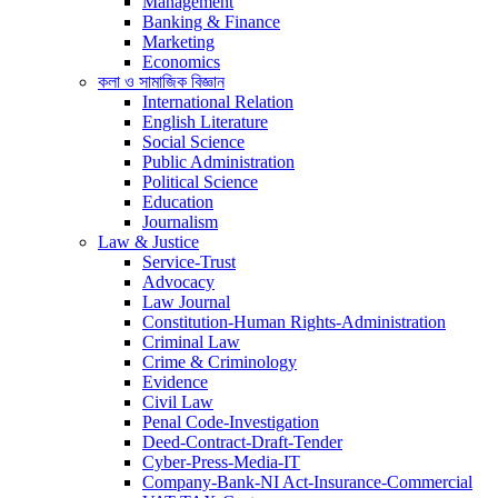
Management
Banking & Finance
Marketing
Economics
কলা ও সামাজিক বিজ্ঞান
International Relation
English Literature
Social Science
Public Administration
Political Science
Education
Journalism
Law & Justice
Service-Trust
Advocacy
Law Journal
Constitution-Human Rights-Administration
Criminal Law
Crime & Criminology
Evidence
Civil Law
Penal Code-Investigation
Deed-Contract-Draft-Tender
Cyber-Press-Media-IT
Company-Bank-NI Act-Insurance-Commercial