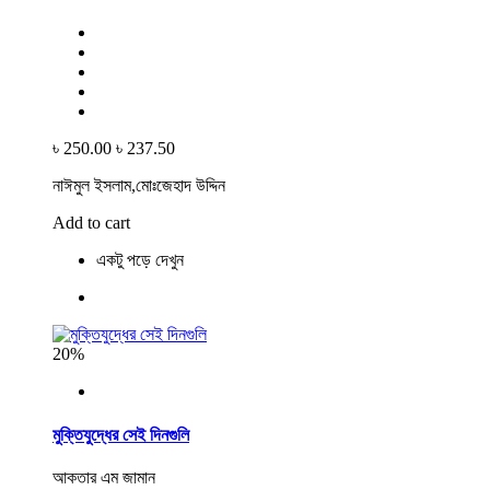
৳ 250.00
৳ 237.50
নাঈমুল ইসলাম,মোঃজেহাদ উদ্দিন
Add to cart
একটু পড়ে দেখুন
20%
মুক্তিযুদ্ধের সেই দিনগুলি
আকতার এম জামান