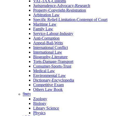
VAT-TAX-Customs
Jurisprudence-Advocacy-Research
Property-Copyright-Registration
Arbitration Law
Specific Relief-Limitation-Contempt of Court
Maritime Law
Family Law
Service-Labour-Industry
Anti-Corruption
Appeal-Bail-Writs
International Conflict
International Law
Biography-Literature
Torts-Damage-Transport
Consumer-Sports-Trust
Medical Law
Environmental Law
Dictionary-Encyclopedia
Competitive Exam
Others Law Book
বিজ্ঞান
Zoology
Biology
Library Science
Physics