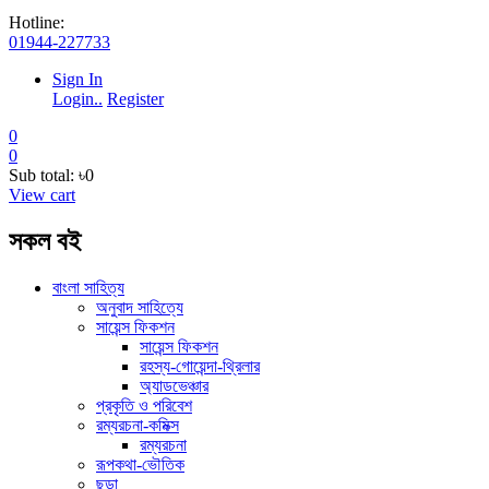
Hotline:
01944-227733
Sign In
Login..
Register
0
0
Sub total:
৳0
View cart
সকল বই
বাংলা সাহিত্য
অনুবাদ সাহিত্যে
সায়েন্স ফিকশন
সায়েন্স ফিকশন
রহস্য-গোয়েন্দা-থ্রিলার
অ্যাডভেঞ্চার
প্রকৃতি ও পরিবেশ
রম্যরচনা-কমিক্স
রম্যরচনা
রূপকথা-ভৌতিক
ছড়া