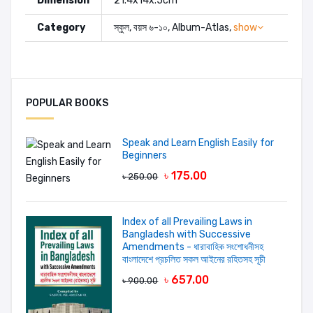
Dimension
21.4x14x.5cm
Category
স্কুল
,
বয়স ৬-১০
,
Album-Atlas
,
show
Editors:
Primary English-Bengali Picture Dictionary Class2
Md. Abdul Hye
POPULAR BOOKS
MARIA AKTER
- January
17, 2023, 12:36 PM
Speak and Learn English Easily for
আমার ২ সেট বই লাগবে আগের বইটি সঠিক সময় দেওয়ার
Beginners
জন্য ধন্যবাদ
৳ 175.00
৳ 250.00
HABIBA AKTER
-
Index of all Prevailing Laws in
January 16, 2023, 3:18
Bangladesh with Successive
Amendments - ধারাবাহিক সংশোধনীসহ
PM
বাংলাদেশে প্রচলিত সকল আইনের রহিতসহ সূচী
ডেলিভারি দেয়ার জন্য ধন্যবাদ সঠিক সময়ে। apnader
৳ 657.00
৳ 900.00
boi guli valo .