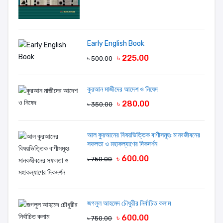
LAMIA
- January 16,
2023, 11:59 AM
Early English Book
আমার আরেক সেট বই লাগবে আমার ভাতিজিকে দিবো বই
৳ 225.00
৳ 500.00
গুলো পরে আমার মেয়েটা এখন আগের থেকে ইংলিশে ভালো
ফলাফল করছে
কুরআন মাজীদের আদেশ ও নিষেদ
৳ 280.00
৳ 350.00
JOHER
- January 14,
2023, 4:48 PM
আল কুরআনের বিষয়ভিত্তিক বাণীসমূহঃ মানবজীবনের
সফলতা ও মহাকল্যাণের দিকদর্শন
বইটি আমার বাবুর জন্য দরকারী ছিল সঠিক সময়ে পৌছানোর
জন্য ধন্ন্যবাদ
৳ 600.00
৳ 750.00
MD.RONY
- January 14,
জগলুল আহমেদ চৌধুরীর নির্বাচিত কলাম
2023, 12:15 PM
৳ 600.00
৳ 750.00