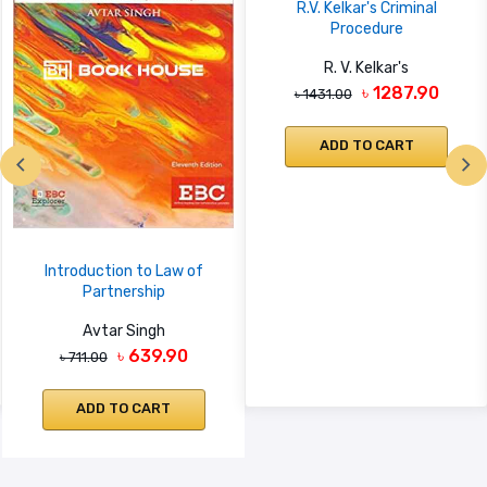
R.V. Kelkar's Criminal
Procedure
R. V. Kelkar's
৳ 1287.90
৳ 1431.00
ADD TO CART
Introduction to Law of
Partnership
Avtar Singh
৳ 639.90
৳ 711.00
ADD TO CART