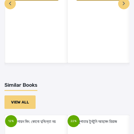
Add A Review
Your Rating
Your review
Similar Books
VIEW ALL
LOGIN FIRST
12%
22%