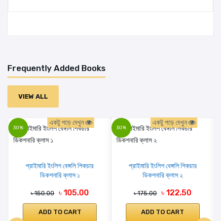
বইটি খুবই চমৎকার আমার ভাগিনার জন্য নিয়েছি এবং সঠিক
সময়ে হাতে পেয়েছি
MUKUL
- August 26,
2021, 11:53 AM
Frequently Added Books
ok
VIEW ALL
MUKUL
- August 26,
একটু পড়ে দেখুন
একটু পড়ে দেখুন
2021, 11:44 AM
30%
30%
High quality
প্রাইমারি ইংলিশ বেঙ্গলি পিকচার
প্রাইমারি ইংলিশ বেঙ্গলি পিকচার
ডিকশনারি ক্লাস ১
ডিকশনারি ক্লাস ২
MUKUL
- August 26,
৳ 105.00
৳ 122.50
2021, 11:33 AM
৳ 150.00
৳ 175.00
ADD TO CART
ADD TO CART
This is ver good product