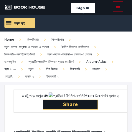
Sign In
সকল বই
Home
শিশু-কিশোর
শিশু-কিশোর
স্কুল-কলেজ-মাদ্রাসা-ও লেভেল-এ লেভেল
ইংলিশ ফিকশন-ননফিকশন
ডিকশনারি-এনসাইক্লোপেডিয়া
স্কুল-কলেজ-মাদ্রাসা-ও লেভেল-এ লেভেল
এক্সক্লুসিভ
প্যারেন্টিং-প্রাথমিক চিকিৎসা- স্বাস্থ্য ও সৌন্দর্য
Album-Atlas
বয়স ৬-১০
স্কুল
শিশু বিষয়ক
ডিকশনারি
মাদ্রাসা
প্যারেন্টিং
ক্লাস ২
ইবতেদায়ী ২
একটু পড়ে দেখুন
Share