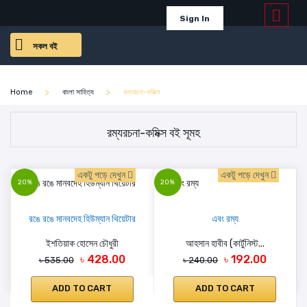
Sign In
সকল বই
Home
বাংলা সাহিত্য
রম্যরচনা-কমিক্স
রম্যরচনা-কমিক্স বই সূমহ
একটু পড়ে দেখুন
একটু পড়ে দেখুন
20%
20%
রঙে রঙে মানবদেহ হিউম্যান থিয়েটার
এবং রম্য
ইশতিয়াক হোসেন চৌধুরী
আহসান হাবীব (কার্টুনিস্ট...
৳ 428.00
৳ 192.00
৳ 535.00
৳ 240.00
ADD TO CART
ADD TO CART