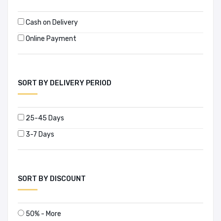
লুৎফর রহমান রিটন
শফিক হাসান
Cash on Delivery
শামসুজ্জামান খান
Online Payment
শিবপ্রসন্ন লাহিড়ী
সঞ্জীব চট্টোপাধ্যায়
SORT BY DELIVERY PERIOD
সৈয়দ ইশতিয়াক রেজা
সৈয়দ মুজতবা আলী
সৌমিত্র চট্টোপাধ্যায়
25-45 Days
হানিফ সংকেত
3-7 Days
হুমায়ূন আহমেদ
SORT BY DISCOUNT
50% - More