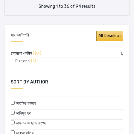
Showing 1 to 36 of 94 results
সাব ক্যাটাগরি
রম্যরচনা-কমিক্স
(94)
রম্যরচনা
(1)
SORT BY AUTHOR
আতাউর রহমান
আনিসুল হক
আফনান আহমেদ রাশেদ
আবদুল লতিফ