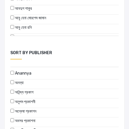
আবদুশ শাকুর
আবু হেনা মোরশেদ জামান
আবু হেনা রনি
আবুল মনসুর আহমদ
আলম তালুকদার
SORT BY PUBLISHER
আশরাফ আহমেদ
আসহাব উদ্দিন আহমদ
Anannya
আহমেদ খান হীরক
অনন্যা
আহসান হাবীব
অনিন্দ্য প্রকাশ
আহসান হাবীব (কার্টুনিস্ট)
অনুপম প্রকাশনী
ইকবাল খন্দকার
অন্বেষা প্রকাশন
ইন্দ্রমিত্র
অবসর প্রকাশনা
ইমদাদুল হক মিলন