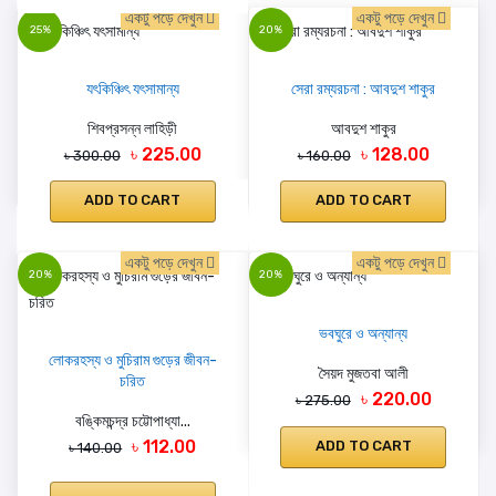
একটু পড়ে দেখুন
একটু পড়ে দেখুন
25%
20%
যৎকিঞ্চিৎ যৎসামান্য
সেরা রম্যরচনা : আবদুশ শাকুর
শিবপ্রসন্ন লাহিড়ী
আবদুশ শাকুর
৳ 225.00
৳ 128.00
৳ 300.00
৳ 160.00
ADD TO CART
ADD TO CART
একটু পড়ে দেখুন
একটু পড়ে দেখুন
20%
20%
ভবঘুরে ও অন্যান্য
লোকরহস্য ও মুচিরাম গুড়ের জীবন-
সৈয়দ মুজতবা আলী
চরিত
৳ 220.00
৳ 275.00
বঙ্কিমচন্দ্র চট্টোপাধ্যা...
৳ 112.00
ADD TO CART
৳ 140.00