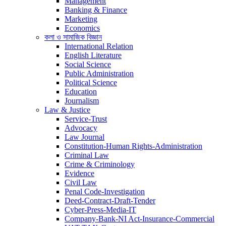
Management
Banking & Finance
Marketing
Economics
কলা ও সামাজিক বিজ্ঞান
International Relation
English Literature
Social Science
Public Administration
Political Science
Education
Journalism
Law & Justice
Service-Trust
Advocacy
Law Journal
Constitution-Human Rights-Administration
Criminal Law
Crime & Criminology
Evidence
Civil Law
Penal Code-Investigation
Deed-Contract-Draft-Tender
Cyber-Press-Media-IT
Company-Bank-NI Act-Insurance-Commercial