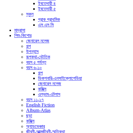
ইবতেদায়ী ৪
ইবতেদায়ী ৫
স্কুল
প্রাক প্রাথমিক
এস এস সি
মাদ্রাসা
শিশু-কিশোর
জেনারেল নলেজ
গল্প
উপন্যাস
রূপকথা-ভৌতিক
বয়স ৫ পর্যন্ত
বয়স ৬-১০
গল্প
ডিকশনারি-এনসাইক্লোপেডিয়া
জেনারেল নলেজ
কমিক্স
এল্ভাম-এটলাস
বয়স ১১-১৭
English Fiction
Album-Atlas
ছড়া
কমিক্স
অ্যাডভেঞ্চার
জীবনী-আত্মজীবনী-স্মৃতিকথা