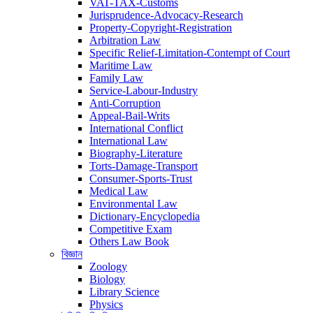
VAT-TAX-Customs
Jurisprudence-Advocacy-Research
Property-Copyright-Registration
Arbitration Law
Specific Relief-Limitation-Contempt of Court
Maritime Law
Family Law
Service-Labour-Industry
Anti-Corruption
Appeal-Bail-Writs
International Conflict
International Law
Biography-Literature
Torts-Damage-Transport
Consumer-Sports-Trust
Medical Law
Environmental Law
Dictionary-Encyclopedia
Competitive Exam
Others Law Book
বিজ্ঞান
Zoology
Biology
Library Science
Physics