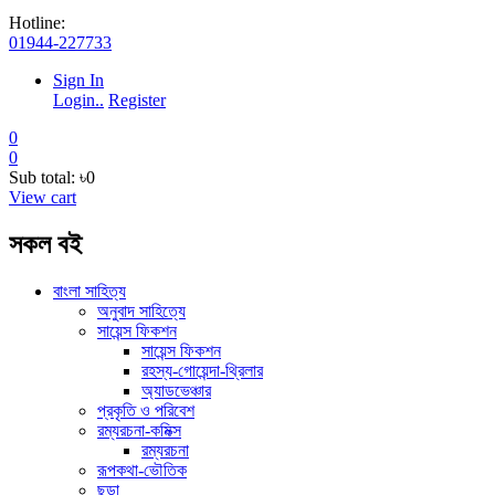
Hotline:
01944-227733
Sign In
Login..
Register
0
0
Sub total:
৳0
View cart
সকল বই
বাংলা সাহিত্য
অনুবাদ সাহিত্যে
সায়েন্স ফিকশন
সায়েন্স ফিকশন
রহস্য-গোয়েন্দা-থ্রিলার
অ্যাডভেঞ্চার
প্রকৃতি ও পরিবেশ
রম্যরচনা-কমিক্স
রম্যরচনা
রূপকথা-ভৌতিক
ছড়া