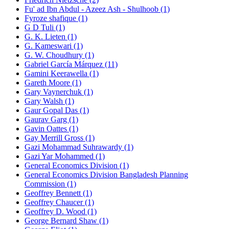
Fu' ad Ibn Abdul - Azeez Ash - Shulhoob (1)
Fyroze shafique (1)
G D Tuli (1)
G. K. Lieten (1)
G. Kameswari (1)
G. W. Choudhury (1)
Gabriel García Márquez (11)
Gamini Keerawella (1)
Gareth Moore (1)
Gary Vaynerchuk (1)
Gary Walsh (1)
Gaur Gopal Das (1)
Gaurav Garg (1)
Gavin Oattes (1)
Gay Merrill Gross (1)
Gazi Mohammad Suhrawardy (1)
Gazi Yar Mohammed (1)
General Economics Division (1)
General Economics Division Bangladesh Planning
Commission (1)
Geoffrey Bennett (1)
Geoffrey Chaucer (1)
Geoffrey D. Wood (1)
George Bernard Shaw (1)