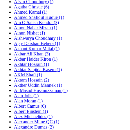
Afsan Choudhury (1)
Agatha Christie (6)
Ahmed Kamal (1)
Ahmed Shafiqul Huque (1)
Ain O Salish Kendra (3)
Ainon Nahar Mizan (1)
Ainun Nishat (1)
Aishwarya Choudhary (1)
Ajay Darshan Behera (1)
Akaant Kumar Mittal (1)
Akbar Ali Khan (3)
Akbar Haider Kiron (1)
Akhtar Hossain (1)
Akhtar Sanjida Kasem (1)
AKM Shafi (1)
Akram Hossain (2)
Akther Uddin Mannek (1)
Al Masud Hasanuzzaman (1)
Alan Jolis (1)
Alan Moran (1)
Albert Camus (6)
Albert Einstein (1)
Alex Michaelides (1)
Alexander Milne QC (1)
Alexandre Dumas (2)