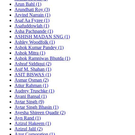
Arun Bahl (1)
Arundhati Roy (3)
Arvind Narrain (1)
Asaf Aa Fyzee (1)
Asafuddowlah (1)
Asha Pachpande (1)
ASHISH MADAN SNG (1)
Ashley Woodfolk (1)
Ashok Kumar Pandey (1)
Ashok Mitra (1)
Ashok Ramniwas Bhutda (1)
Ashraf Siddiqui (2)
Asif M. Shahan (1)
ASIT BISWAS (1)
Asmar Osman (2)
Atiur Rahman (1)
Audrey Truschke (1)
Avani Bansal (1)
Avtar Singh (9)
Avtar Singh Bhasin (1)
Ayesha Shireen Quadir (2)
Ayn Rand (1)
Azizul Hakeem (1)
Azizul Jalil (2)
Azur Corporation (1)