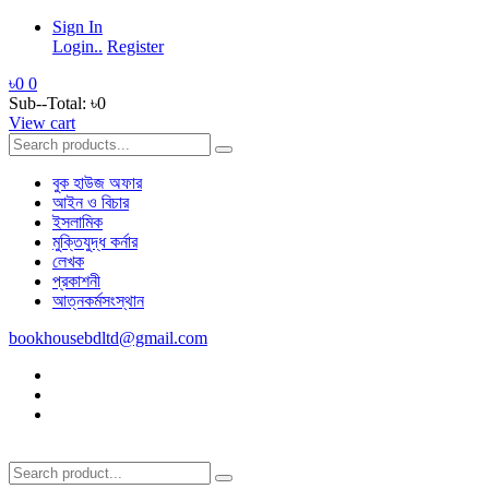
Sign In
Login..
Register
৳0
0
Sub--Total:
৳0
View cart
বুক হাউজ অফার
আইন ও বিচার
ইসলামিক
মুক্তিযুদ্ধ কর্নার
লেখক
প্রকাশনী
আত্নকর্মসংস্থান
bookhousebdltd@gmail.com