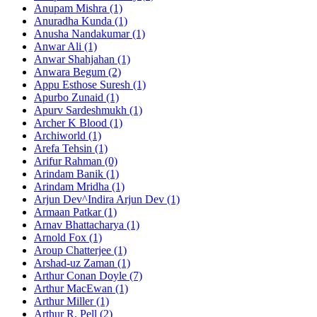
Anupam Mishra (1)
Anuradha Kunda (1)
Anusha Nandakumar (1)
Anwar Ali (1)
Anwar Shahjahan (1)
Anwara Begum (2)
Appu Esthose Suresh (1)
Apurbo Zunaid (1)
Apurv Sardeshmukh (1)
Archer K Blood (1)
Archiworld (1)
Arefa Tehsin (1)
Arifur Rahman (0)
Arindam Banik (1)
Arindam Mridha (1)
Arjun Dev^Indira Arjun Dev (1)
Armaan Patkar (1)
Arnav Bhattacharya (1)
Arnold Fox (1)
Aroup Chatterjee (1)
Arshad-uz Zaman (1)
Arthur Conan Doyle (7)
Arthur MacEwan (1)
Arthur Miller (1)
Arthur R. Pell (2)