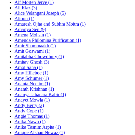
Alf Morten Jerve (1)
Ali Riaz (3)
Alice Velangani Joseph (5)
Altoon (1)
Amaresh Ojha and Subhra Moitra (1)
Amartya Sen (9)
Amena Mohsin (1)
Amenda Philomina Purification (1)
Amir Shammaakh (1)
Amit Goswami (1)
Amitabha Chowdhury (1)
Amitav Ghosh (3)
Amol Saha (1)
Amy Hilleboe (1)
Amy Schumer (1)
Ananta Neelim (1)
Ananth Krishnan (1)
Ananya Jahanara Kabir (1)
Anayet Mowla (1)
Andy Berry (2)
Andy Cope (1)
Angie Thomas (1)
Anika Nawa (1)
Anika Tasnim Arpita (1)
Anique Afshan Newaz (1)