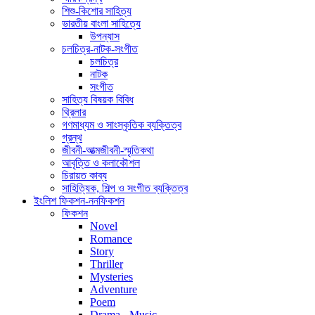
শিশু-কিশোর সাহিত্য
ভারতীয় বাংলা সাহিত্যে
উপন্যাস
চলচিত্র-নাটক-সংগীত
চলচিত্র
নাটক
সংগীত
সাহিত্য বিষয়ক বিবিধ
থ্রিলার
গণমাধ্যম ও সাংস্কৃতিক ব্যক্তিত্ব
গ্রন্থ
জীবনী-আত্মজীবনী-স্মৃতিকথা
আবৃত্তি ও কলাকৌশল
চিরায়ত কাব্য
সাহিত্যিক, শিল্প ও সংগীত ব্যক্তিত্ব
ইংলিশ ফিকশন-ননফিকশন
ফিকশন
Novel
Romance
Story
Thriller
Mysteries
Adventure
Poem
Drama - Music