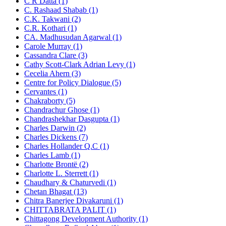
C R Datta (1)
C. Rashaad Shabab (1)
C.K. Takwani (2)
C.R. Kothari (1)
CA. Madhusudan Agarwal (1)
Carole Murray (1)
Cassandra Clare (3)
Cathy Scott-Clark Adrian Levy (1)
Cecelia Ahern (3)
Centre for Policy Dialogue (5)
Cervantes (1)
Chakraborty (5)
Chandrachur Ghose (1)
Chandrashekhar Dasgupta (1)
Charles Darwin (2)
Charles Dickens (7)
Charles Hollander Q.C (1)
Charles Lamb (1)
Charlotte Brontë (2)
Charlotte L. Sterrett (1)
Chaudhary & Chaturvedi (1)
Chetan Bhagat (13)
Chitra Banerjee Divakaruni (1)
CHITTABRATA PALIT (1)
Chittagong Development Authority (1)