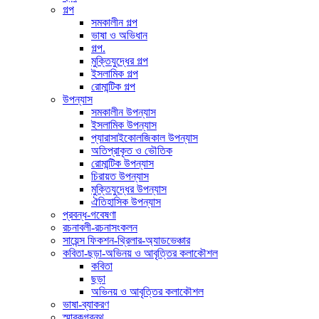
গল্প
সমকালীন গল্প
ভাষা ও অভিধান
গল্প.
মুক্তিযুদ্ধের গল্প
ইসলামিক গল্প
রোমান্টিক গল্প
উপন্যাস
সমকালীন উপন্যাস
ইসলামিক উপন্যাস
প্যারাসাইকোলজিকাল উপন্যাস
অতিপ্রাকৃত ও ভৌতিক
রোমান্টিক উপন্যাস
চিরায়ত উপন্যাস
মুক্তিযুদ্ধের উপন্যাস
ঐতিহাসিক উপন্যাস
প্রবন্ধ-গবেষণা
রচনাবলী-রচনাসংকলন
সায়েন্স ফিকশন-থ্রিলার-অ্যাডভেঞ্চার
কবিতা-ছড়া-অভিনয় ও আবৃত্তির কলাকৌশল
কবিতা
ছড়া
অভিনয় ও আবৃত্তির কলাকৌশল
ভাষা-ব্যাকরণ
স্মারকগ্রন্থ