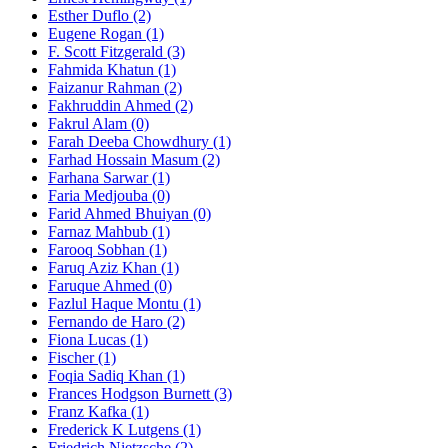
Esther Duflo (2)
Eugene Rogan (1)
F. Scott Fitzgerald (3)
Fahmida Khatun (1)
Faizanur Rahman (2)
Fakhruddin Ahmed (2)
Fakrul Alam (0)
Farah Deeba Chowdhury (1)
Farhad Hossain Masum (2)
Farhana Sarwar (1)
Faria Medjouba (0)
Farid Ahmed Bhuiyan (0)
Farnaz Mahbub (1)
Farooq Sobhan (1)
Faruq Aziz Khan (1)
Faruque Ahmed (0)
Fazlul Haque Montu (1)
Fernando de Haro (2)
Fiona Lucas (1)
Fischer (1)
Foqia Sadiq Khan (1)
Frances Hodgson Burnett (3)
Franz Kafka (1)
Frederick K Lutgens (1)
Friedrich Nietzsche (2)