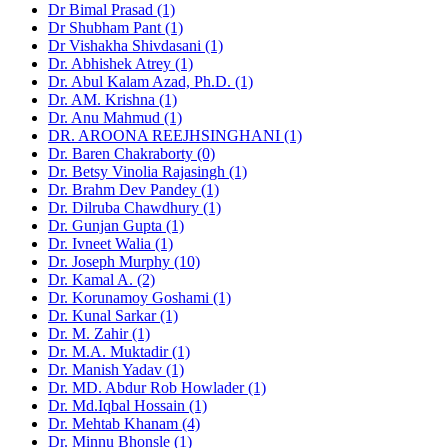
Dr Bimal Prasad (1)
Dr Shubham Pant (1)
Dr Vishakha Shivdasani (1)
Dr. Abhishek Atrey (1)
Dr. Abul Kalam Azad, Ph.D. (1)
Dr. AM. Krishna (1)
Dr. Anu Mahmud (1)
DR. AROONA REEJHSINGHANI (1)
Dr. Baren Chakraborty (0)
Dr. Betsy Vinolia Rajasingh (1)
Dr. Brahm Dev Pandey (1)
Dr. Dilruba Chawdhury (1)
Dr. Gunjan Gupta (1)
Dr. Ivneet Walia (1)
Dr. Joseph Murphy (10)
Dr. Kamal A. (2)
Dr. Korunamoy Goshami (1)
Dr. Kunal Sarkar (1)
Dr. M. Zahir (1)
Dr. M.A. Muktadir (1)
Dr. Manish Yadav (1)
Dr. MD. Abdur Rob Howlader (1)
Dr. Md.Iqbal Hossain (1)
Dr. Mehtab Khanam (4)
Dr. Minnu Bhonsle (1)