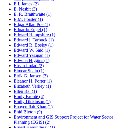
E L James (2)
E. Nesbit (3)
E. R. Braithwaite (1)
E.M. Forster (1)
Edgar Allan Poe (1)
Eduardo Engel (1)
Edward Hampshire (1)
Edward j. Tarbuck (1)
Edward R. Bosley (1)
Edward W. Said (1)
Edward Yazijian (1)
Edwina Higgins (1)
Ehsan Imdad (2)
Eimear Spain (1)
Eirik G. Jansen (3)
Eleanor H. Porter (1)
Elizabeth Verkey (1)
Ellen Bal (1)
Emily Brontë (4)
Emily Dickinson (1)
Enayetullah Khan (1)
Enid Blyton (9)
Environment and GIS Support Project for Water Sector
Planning (EGIS) (2)
Ernest Hemingway (1)