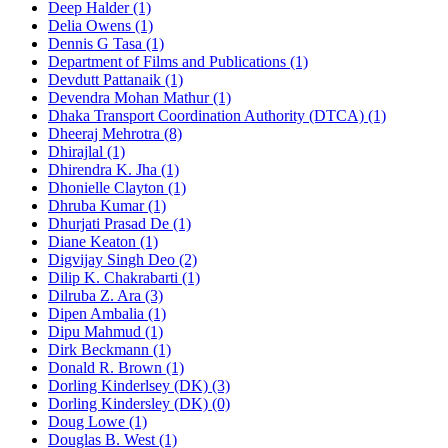
Deep Halder (1)
Delia Owens (1)
Dennis G Tasa (1)
Department of Films and Publications (1)
Devdutt Pattanaik (1)
Devendra Mohan Mathur (1)
Dhaka Transport Coordination Authority (DTCA) (1)
Dheeraj Mehrotra (8)
Dhirajlal (1)
Dhirendra K. Jha (1)
Dhonielle Clayton (1)
Dhruba Kumar (1)
Dhurjati Prasad De (1)
Diane Keaton (1)
Digvijay Singh Deo (2)
Dilip K. Chakrabarti (1)
Dilruba Z. Ara (3)
Dipen Ambalia (1)
Dipu Mahmud (1)
Dirk Beckmann (1)
Donald R. Brown (1)
Dorling Kinderlsey (DK) (3)
Dorling Kindersley (DK) (0)
Doug Lowe (1)
Douglas B. West (1)