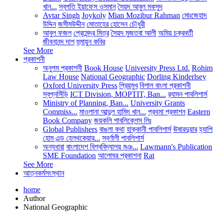
খান...
স্বপতি ইয়াফেস ওসমান
সৈয়দ আবুল মকসুদ
Avtar Singh
Joykoly
Mian Mozibur Rahman
মোঃজেহাদ
উদ্দিন
জসীমউদ্দীন
মোতাহের হোসেন চৌধুরী
আবুল ফজল
প্রেমেন্দ্র মিত্র
সৈয়দ মুজতবা আলী
অমিয় চক্রবর্তী
জীবনানন্দ দাশ
হুমায়ুন কবির
See More
প্রকাশনী
অনুপম প্রকাশনী
Book House
University Press Ltd.
Rohim
Law House
National Geographic
Dorling Kinderlsey
Oxford University Press
প্রিয়মুখ
বিশাল বাংলা প্রকাশনী
স্বপ্নসিঁড়ি
ICT Division, MOPTIT, Ban...
র‍্যামন পাবলিশার্স
Ministry of Planning, Ban...
University Grants
Commiss...
মাওলানা আব্দুল হামিদ খান...
প্রথমা প্রকাশন
Eastern
Book Company
জয়কলি পাবলিকেশন্স লিঃ
Global Publishers
বাঙলা কথা
হাক্কানী পাবলিশার্স
ঊষারদুয়ার
হ্যাপি
হোম এন্ড হেলথকেয়ার...
স্বর্ণালী পাবলিশার্স
অন্যধারা
বাংলাদেশ বিশ্ববিদ্যালয় মঞ...
Lawmann's Publication
SME Foundation
আলোঘর প্রকাশনা
Rat
See More
আত্নকর্মসংস্থান
home
Author
National Geographic