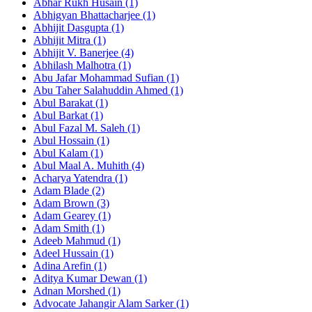
Abhar Rukh Husain (1)
Abhigyan Bhattacharjee (1)
Abhijit Dasgupta (1)
Abhijit Mitra (1)
Abhijit V. Banerjee (4)
Abhilash Malhotra (1)
Abu Jafar Mohammad Sufian (1)
Abu Taher Salahuddin Ahmed (1)
Abul Barakat (1)
Abul Barkat (1)
Abul Fazal M. Saleh (1)
Abul Hossain (1)
Abul Kalam (1)
Abul Maal A. Muhith (4)
Acharya Yatendra (1)
Adam Blade (2)
Adam Brown (3)
Adam Gearey (1)
Adam Smith (1)
Adeeb Mahmud (1)
Adeel Hussain (1)
Adina Arefin (1)
Aditya Kumar Dewan (1)
Adnan Morshed (1)
Advocate Jahangir Alam Sarker (1)