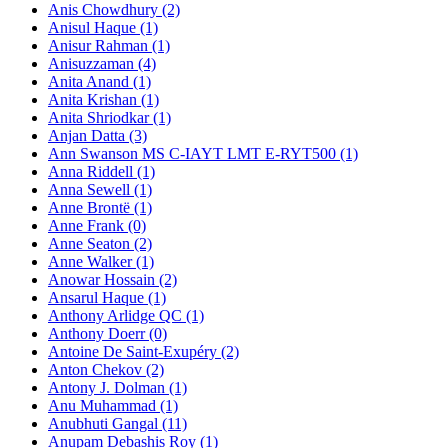
Anis Chowdhury (2)
Anisul Haque (1)
Anisur Rahman (1)
Anisuzzaman (4)
Anita Anand (1)
Anita Krishan (1)
Anita Shriodkar (1)
Anjan Datta (3)
Ann Swanson MS C-IAYT LMT E-RYT500 (1)
Anna Riddell (1)
Anna Sewell (1)
Anne Brontë (1)
Anne Frank (0)
Anne Seaton (2)
Anne Walker (1)
Anowar Hossain (2)
Ansarul Haque (1)
Anthony Arlidge QC (1)
Anthony Doerr (0)
Antoine De Saint-Exupéry (2)
Anton Chekov (2)
Antony J. Dolman (1)
Anu Muhammad (1)
Anubhuti Gangal (11)
Anupam Debashis Roy (1)