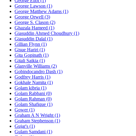
George Eliot (1)
George Lawson (1)
George Matthew Adams (1)
George Orwell (3)
George S. Clason (2)
Ghazala Hameed (1)
Giasuddin Ahmed Choudhury (1)
Giasuddin Dalal (1)
Gillian Flynn (1)
Gisue Hariri (1)
Gita Gopinath (1)
Gitali Saikia (1)
Glanville Williams (2)
Gobindocandro Dash (1)
Godfrey Harris (1)
Gokhale Namita (1)
Golam kibria (1)
Golam Rabbani (0)
Golam Rahman (0)
Golam Shafique (1)
Gower (1)
Graham A N Wright (1)
Graham Stephenson (1)
Gujar's (1)
Gulam Samdani (1)