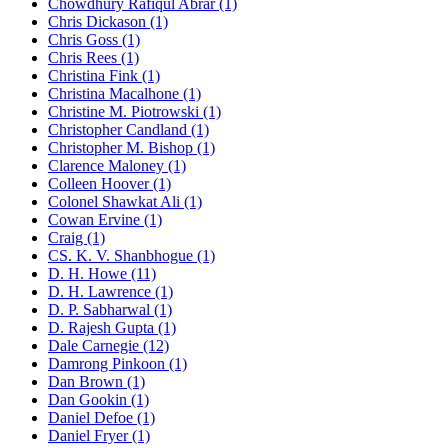
Chowdhury Rafiqul Abrar (1)
Chris Dickason (1)
Chris Goss (1)
Chris Rees (1)
Christina Fink (1)
Christina Macalhone (1)
Christine M. Piotrowski (1)
Christopher Candland (1)
Christopher M. Bishop (1)
Clarence Maloney (1)
Colleen Hoover (1)
Colonel Shawkat Ali (1)
Cowan Ervine (1)
Craig (1)
CS. K. V. Shanbhogue (1)
D. H. Howe (11)
D. H. Lawrence (1)
D. P. Sabharwal (1)
D. Rajesh Gupta (1)
Dale Carnegie (12)
Damrong Pinkoon (1)
Dan Brown (1)
Dan Gookin (1)
Daniel Defoe (1)
Daniel Fryer (1)