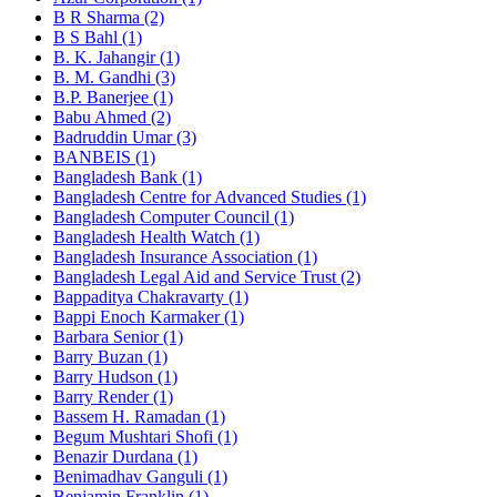
B R Sharma (2)
B S Bahl (1)
B. K. Jahangir (1)
B. M. Gandhi (3)
B.P. Banerjee (1)
Babu Ahmed (2)
Badruddin Umar (3)
BANBEIS (1)
Bangladesh Bank (1)
Bangladesh Centre for Advanced Studies (1)
Bangladesh Computer Council (1)
Bangladesh Health Watch (1)
Bangladesh Insurance Association (1)
Bangladesh Legal Aid and Service Trust (2)
Bappaditya Chakravarty (1)
Bappi Enoch Karmaker (1)
Barbara Senior (1)
Barry Buzan (1)
Barry Hudson (1)
Barry Render (1)
Bassem H. Ramadan (1)
Begum Mushtari Shofi (1)
Benazir Durdana (1)
Benimadhav Ganguli (1)
Benjamin Franklin (1)