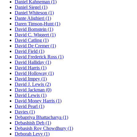
Daniel Kahneman (1)
Daniel Siegel (1)
Daniel Whiteson (1)
Dante Alighieri (1)
Daren Timson-Hunt (1)
David Bornstein (1)
David C. Wiggert (1)
David Catling (1)
David De Cremer (1)
David Field (1)
David Frederick Ross (1)
David Halliday (1)
David Harris (1)
David Holloway (1)
David Impey (1)
David J. Lewis (2)
David Jackman (0)
David Lewis (1)
David Money Harris (1)
David Pearl (1)
Davies (1)
Debapriya Bhattacharya (1)
Debashish Deb (1)
Debasish Roy Chowdhury (1)
Deborah Levy (1)