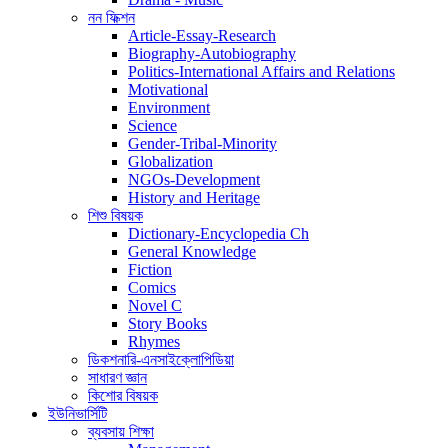
নন ফিক্শন
Article-Essay-Research
Biography-Autobiography
Politics-International Affairs and Relations
Motivational
Environment
Science
Gender-Tribal-Minority
Globalization
NGOs-Development
History and Heritage
শিশু বিষয়ক
Dictionary-Encyclopedia Ch
General Knowledge
Fiction
Comics
Novel C
Story Books
Rhymes
ডিকশনারি-এনসাইক্লোপিডিয়া
সাধারণ জ্ঞান
কিশোর বিষয়ক
ইউনিভার্সিটি
ব্যবসায় শিক্ষা