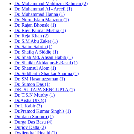
Dr. Mohammad Mahfuzur Rahman (2)
Dr. Muhammad Al - Areefi (1)
Dr. Muhammad Hanna (1)
Dr. Nurul Islam Manzoor (1)
Dr. Rajan Bhonsle (1)
Dr. Ravi Kumar Mishra (1)
Dr. Reja Khan (2)
Dr. S.M Abu Zaker (1)
Dr. Salim Sabrin (1)
Dr. Shafiq A Siddiq (1)
Dr. Shah Md. Ahsan Habib (1)
Dr. Shaikh Akhlaque-E-Rasul (1)
Dr. Shamsul Alom (1)
Dr. Siddharth Shankar Sharma (1)
Dr. SM Hasanuzzaman (1)
Dr. Sumon Das (1)
DR. SUTAPA SENGUPTA (1)
Dr. T.S.N Murthy (1)
Dr.Aisha Utz (4)
Dr.L.Kabir (3)
Dr.Pramod Kumar Singh's (1)
Durdana Soomro (1)
Durga Das Basu (4)
Durjoy Datta (2)
Dwijendra Tripathi (1)