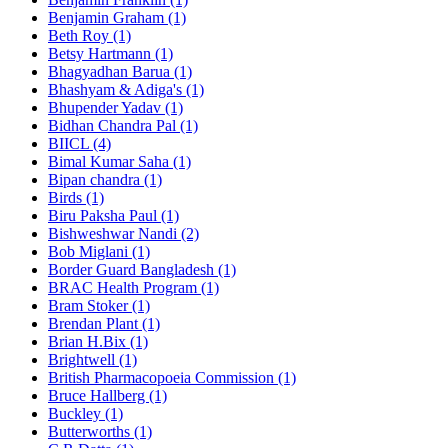
Benjamin Graham (1)
Beth Roy (1)
Betsy Hartmann (1)
Bhagyadhan Barua (1)
Bhashyam & Adiga's (1)
Bhupender Yadav (1)
Bidhan Chandra Pal (1)
BIICL (4)
Bimal Kumar Saha (1)
Bipan chandra (1)
Birds (1)
Biru Paksha Paul (1)
Bishweshwar Nandi (2)
Bob Miglani (1)
Border Guard Bangladesh (1)
BRAC Health Program (1)
Bram Stoker (1)
Brendan Plant (1)
Brian H.Bix (1)
Brightwell (1)
British Pharmacopoeia Commission (1)
Bruce Hallberg (1)
Buckley (1)
Butterworths (1)