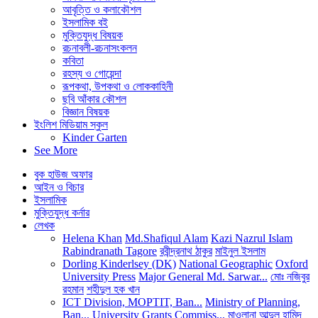
আবৃত্তি ও কলাকৌশল
ইসলামিক বই
মুক্তিযুদ্ধ বিষয়ক
রচনাবলী-রচনাসংকলন
কবিতা
রহস্য ও গোয়েন্দা
রূপকথা, উপকথা ও লোককাহিনী
ছবি আঁকার কৌশল
বিজ্ঞান বিষয়ক
ইংলিশ মিডিয়াম স্কুল
Kinder Garten
See More
বুক হাউজ অফার
আইন ও বিচার
ইসলামিক
মুক্তিযুদ্ধ কর্নার
লেখক
Helena Khan
Md.Shafiqul Alam
Kazi Nazrul Islam
Rabindranath Tagore
রবীন্দ্রনাথ ঠাকুর
মাইনুল ইসলাম
Dorling Kinderlsey (DK)
National Geographic
Oxford
University Press
Major General Md. Sarwar...
মোঃ নজিবুর
রহমান
শহীদুল হক খান
ICT Division, MOPTIT, Ban...
Ministry of Planning,
Ban...
University Grants Commiss...
মাওলানা আব্দুল হামিদ