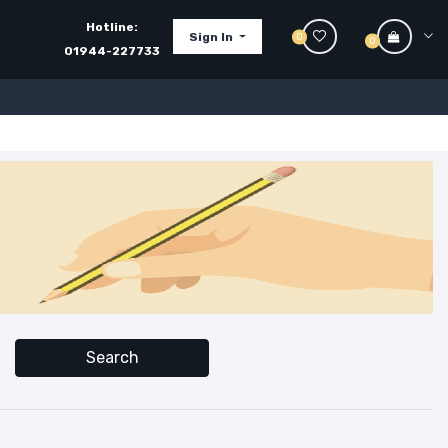
Hotline:
Sign In
0
0
01944-227733
Search