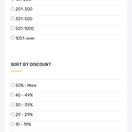
201-300
301-500
501-1000
1001-over
SORT BY DISCOUNT
50% - More
40 - 49%
30 - 39%
20 - 29%
10 - 19%