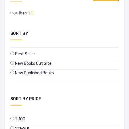
সায়েন্স ফিকশন
(1)
SORT BY
Best Seller
New Books Out Site
New Published Books
SORT BY PRICE
1-100
101-200