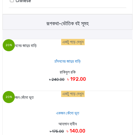
Chinese
রূপকথা-ভৌতিক বই সূমহ
একটু পড়ে দেখুন
20%
চাঁদবনের জাদুর বাড়ি
রাকিবুল রকি
৳ 192.00
৳ 240.00
একটু পড়ে দেখুন
20%
একজন কেঁদো ভূত
আহসান হাবীব
৳ 140.00
৳ 175.00