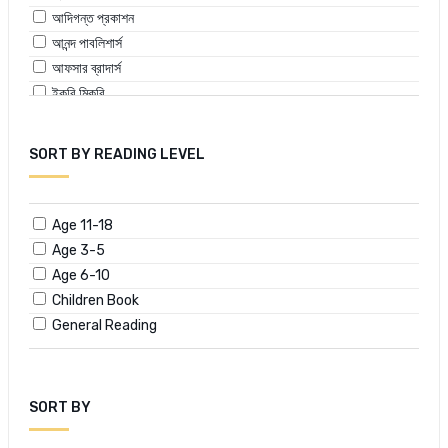
মুহম্মদ জাফর ইকবাল
আদিগন্ত প্রকাশন
রকিব হাসান
আনন্দ পাবলিশার্স
রফিকুর রশীদ
আফসার ব্রাদার্স
রব্বানী চৌধুরী
ইকরি মিকরি
রাকিবুল রকি
উৎস প্রকাশন
রাজেশ বসু
কাকলী প্রকাশনী
SORT BY READING LEVEL
লিম্যান ফ্রাঙ্ক বোম
জাগৃতি প্রকাশনী
লীলা মজুমদার
ঝিঙেফুল
শরদিন্দু বন্দ্যোপাধ্যায়
পাঞ্জেরী পাবলিকেশন্স
Age 11-18
শীর্ষেন্দু মুখোপাধ্যায়
প্রথমা প্রকাশন
Age 3-5
শৈলেন ঘোষ
মুক্তধারা
Age 6-10
ষষ্ঠীপদ চট্টোপাধ্যায়
শিশুপ্রকাশ
Children Book
সত্যজিৎ রায়
শোভা প্রকাশ
General Reading
সুচিত্রা ভট্টাচার্য
সময় প্রকাশন
সুমন্ত আসলাম
সেবা প্রকাশনী
হুমায়ূন আহমেদ
SORT BY