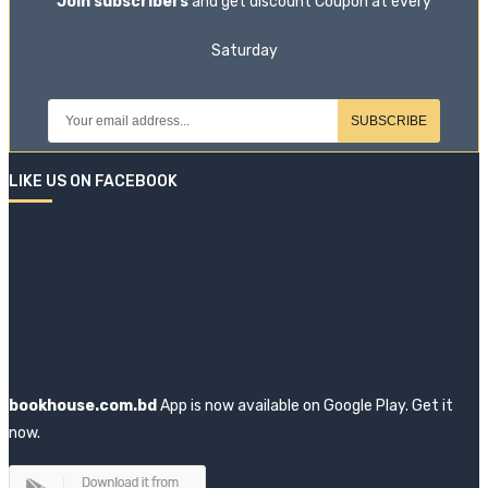
Join subscribers
and get discount Coupon at every
Saturday
SUBSCRIBE
LIKE US ON FACEBOOK
bookhouse.com.bd
App is now available on Google Play. Get it
now.