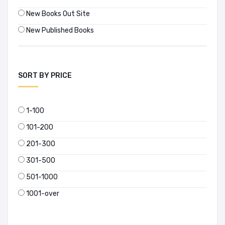
New Books Out Site
New Published Books
SORT BY PRICE
1-100
101-200
201-300
301-500
501-1000
1001-over