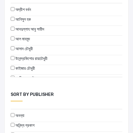
অদ্রীশ বর্ধন
আনিসুল হক
আবদুল্লাহ আবু সায়ীদ
আল মাহমুদ
আসাদ চৌধুরী
উপেন্দ্রকিশোর রায়চৌধুরী
কাইজার চৌধুরী
কাজী নজরুল ইসলাম
চিরপ্রশান্ত বাগচী
SORT BY PUBLISHER
জগদীশচন্দ্র বসু
তারাশঙ্কর বন্দ্যোপাধ্যায়
অনন্যা
দুলেন্দ্র ভৌমিক
অনিন্দ্য প্রকাশ
নাসরীন মুস্তাফা