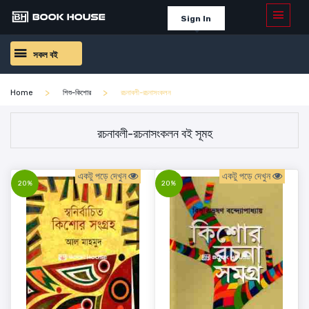
Sign In
সকল বই
Home
শিশু-কিশোর
রচনাবলী-রচনাসংকলন
রচনাবলী-রচনাসংকলন বই সূমহ
একটু পড়ে দেখুন
একটু পড়ে দেখুন
20%
20%