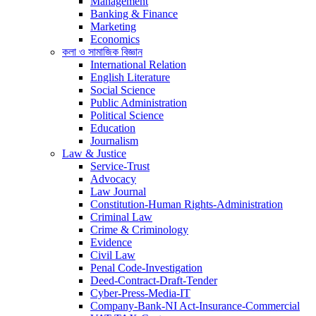
Management
Banking & Finance
Marketing
Economics
কলা ও সামাজিক বিজ্ঞান
International Relation
English Literature
Social Science
Public Administration
Political Science
Education
Journalism
Law & Justice
Service-Trust
Advocacy
Law Journal
Constitution-Human Rights-Administration
Criminal Law
Crime & Criminology
Evidence
Civil Law
Penal Code-Investigation
Deed-Contract-Draft-Tender
Cyber-Press-Media-IT
Company-Bank-NI Act-Insurance-Commercial