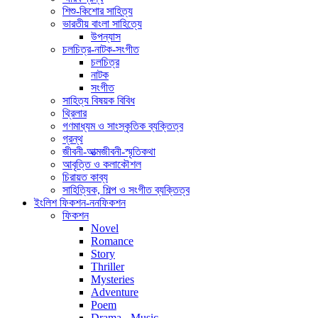
শিশু-কিশোর সাহিত্য
ভারতীয় বাংলা সাহিত্যে
উপন্যাস
চলচিত্র-নাটক-সংগীত
চলচিত্র
নাটক
সংগীত
সাহিত্য বিষয়ক বিবিধ
থ্রিলার
গণমাধ্যম ও সাংস্কৃতিক ব্যক্তিত্ব
গ্রন্থ
জীবনী-আত্মজীবনী-স্মৃতিকথা
আবৃত্তি ও কলাকৌশল
চিরায়ত কাব্য
সাহিত্যিক, শিল্প ও সংগীত ব্যক্তিত্ব
ইংলিশ ফিকশন-ননফিকশন
ফিকশন
Novel
Romance
Story
Thriller
Mysteries
Adventure
Poem
Drama - Music