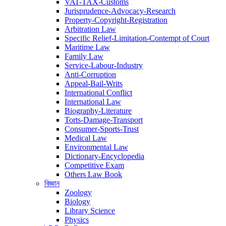
VAT-TAX-Customs
Jurisprudence-Advocacy-Research
Property-Copyright-Registration
Arbitration Law
Specific Relief-Limitation-Contempt of Court
Maritime Law
Family Law
Service-Labour-Industry
Anti-Corruption
Appeal-Bail-Writs
International Conflict
International Law
Biography-Literature
Torts-Damage-Transport
Consumer-Sports-Trust
Medical Law
Environmental Law
Dictionary-Encyclopedia
Competitive Exam
Others Law Book
বিজ্ঞান
Zoology
Biology
Library Science
Physics