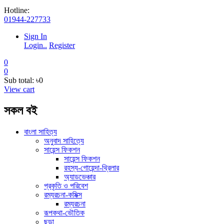
Hotline:
01944-227733
Sign In
Login..
Register
0
0
Sub total:
৳0
View cart
সকল বই
বাংলা সাহিত্য
অনুবাদ সাহিত্যে
সায়েন্স ফিকশন
সায়েন্স ফিকশন
রহস্য-গোয়েন্দা-থ্রিলার
অ্যাডভেঞ্চার
প্রকৃতি ও পরিবেশ
রম্যরচনা-কমিক্স
রম্যরচনা
রূপকথা-ভৌতিক
ছড়া