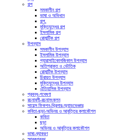
গল্প
সমকালীন গল্প
ভাষা ও অভিধান
গল্প.
মুক্তিযুদ্ধের গল্প
ইসলামিক গল্প
রোমান্টিক গল্প
উপন্যাস
সমকালীন উপন্যাস
ইসলামিক উপন্যাস
প্যারাসাইকোলজিকাল উপন্যাস
অতিপ্রাকৃত ও ভৌতিক
রোমান্টিক উপন্যাস
চিরায়ত উপন্যাস
মুক্তিযুদ্ধের উপন্যাস
ঐতিহাসিক উপন্যাস
প্রবন্ধ-গবেষণা
রচনাবলী-রচনাসংকলন
সায়েন্স ফিকশন-থ্রিলার-অ্যাডভেঞ্চার
কবিতা-ছড়া-অভিনয় ও আবৃত্তির কলাকৌশল
কবিতা
ছড়া
অভিনয় ও আবৃত্তির কলাকৌশল
ভাষা-ব্যাকরণ
স্মারকগ্রন্থ