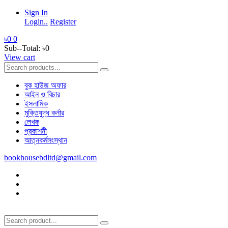
Sign In
Login..
Register
৳0
0
Sub--Total:
৳0
View cart
বুক হাউজ অফার
আইন ও বিচার
ইসলামিক
মুক্তিযুদ্ধ কর্নার
লেখক
প্রকাশনী
আত্নকর্মসংস্থান
bookhousebdltd@gmail.com