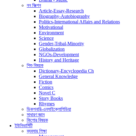
নন ফিক্শন
Article-Essay-Research
Biography-Autobiography
Politics-International Affairs and Relations
Motivational
Environment
Science
Gender-Tribal-Minority
Globalization
NGOs-Development
History and Heritage
শিশু বিষয়ক
Dictionary-Encyclopedia Ch
General Knowledge
Fiction
Comics
Novel C
Story Books
Rhymes
ডিকশনারি-এনসাইক্লোপিডিয়া
সাধারণ জ্ঞান
কিশোর বিষয়ক
ইউনিভার্সিটি
ব্যবসায় শিক্ষা