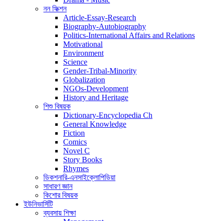
নন ফিক্শন
Article-Essay-Research
Biography-Autobiography
Politics-International Affairs and Relations
Motivational
Environment
Science
Gender-Tribal-Minority
Globalization
NGOs-Development
History and Heritage
শিশু বিষয়ক
Dictionary-Encyclopedia Ch
General Knowledge
Fiction
Comics
Novel C
Story Books
Rhymes
ডিকশনারি-এনসাইক্লোপিডিয়া
সাধারণ জ্ঞান
কিশোর বিষয়ক
ইউনিভার্সিটি
ব্যবসায় শিক্ষা