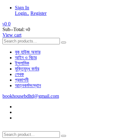
Sign In
Login..
Register
৳0
0
Sub--Total:
৳0
View cart
বুক হাউজ অফার
আইন ও বিচার
ইসলামিক
মুক্তিযুদ্ধ কর্নার
লেখক
প্রকাশনী
আত্নকর্মসংস্থান
bookhousebdltd@gmail.com