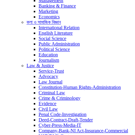
Management
Banking & Finance
Marketing
Economics
কলা ও সামাজিক বিজ্ঞান
International Relation
English Literature
Social Science
Public Administration
Political Science
Education
Journalism
Law & Justice
Service-Trust
Advocacy
Law Journal
Constitution-Human Rights-Administration
Criminal Law
Crime & Criminology
Evidence
Civil Law
Penal Code-Investigation
Deed-Contract-Draft-Tender
Cyber-Press-Media-IT
Company-Bank-NI Act-Insurance-Commercial