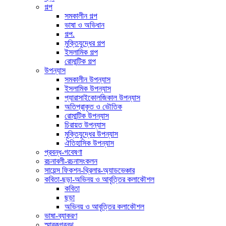
গল্প
সমকালীন গল্প
ভাষা ও অভিধান
গল্প.
মুক্তিযুদ্ধের গল্প
ইসলামিক গল্প
রোমান্টিক গল্প
উপন্যাস
সমকালীন উপন্যাস
ইসলামিক উপন্যাস
প্যারাসাইকোলজিকাল উপন্যাস
অতিপ্রাকৃত ও ভৌতিক
রোমান্টিক উপন্যাস
চিরায়ত উপন্যাস
মুক্তিযুদ্ধের উপন্যাস
ঐতিহাসিক উপন্যাস
প্রবন্ধ-গবেষণা
রচনাবলী-রচনাসংকলন
সায়েন্স ফিকশন-থ্রিলার-অ্যাডভেঞ্চার
কবিতা-ছড়া-অভিনয় ও আবৃত্তির কলাকৌশল
কবিতা
ছড়া
অভিনয় ও আবৃত্তির কলাকৌশল
ভাষা-ব্যাকরণ
স্মারকগ্রন্থ