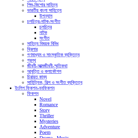
শিশু-কিশোর সাহিত্য
ভারতীয় বাংলা সাহিত্যে
উপন্যাস
চলচিত্র-নাটক-সংগীত
চলচিত্র
নাটক
সংগীত
সাহিত্য বিষয়ক বিবিধ
থ্রিলার
গণমাধ্যম ও সাংস্কৃতিক ব্যক্তিত্ব
গ্রন্থ
জীবনী-আত্মজীবনী-স্মৃতিকথা
আবৃত্তি ও কলাকৌশল
চিরায়ত কাব্য
সাহিত্যিক, শিল্প ও সংগীত ব্যক্তিত্ব
ইংলিশ ফিকশন-ননফিকশন
ফিকশন
Novel
Romance
Story
Thriller
Mysteries
Adventure
Poem
Drama - Music