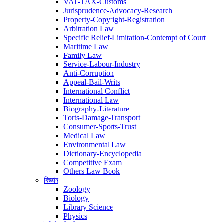
VAT-TAX-Customs
Jurisprudence-Advocacy-Research
Property-Copyright-Registration
Arbitration Law
Specific Relief-Limitation-Contempt of Court
Maritime Law
Family Law
Service-Labour-Industry
Anti-Corruption
Appeal-Bail-Writs
International Conflict
International Law
Biography-Literature
Torts-Damage-Transport
Consumer-Sports-Trust
Medical Law
Environmental Law
Dictionary-Encyclopedia
Competitive Exam
Others Law Book
বিজ্ঞান
Zoology
Biology
Library Science
Physics