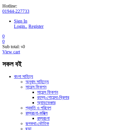
Hotline:
01944-227733
Sign In
Login..
Register
0
0
Sub total:
৳0
View cart
সকল বই
বাংলা সাহিত্য
অনুবাদ সাহিত্যে
সায়েন্স ফিকশন
সায়েন্স ফিকশন
রহস্য-গোয়েন্দা-থ্রিলার
অ্যাডভেঞ্চার
প্রকৃতি ও পরিবেশ
রম্যরচনা-কমিক্স
রম্যরচনা
রূপকথা-ভৌতিক
ছড়া