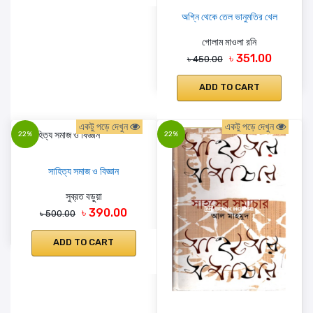
অগ্নি থেকে তেল ভানুমতির খেল
গোলাম মাওলা রনি
৳ 351.00
৳ 450.00
ADD TO CART
একটু পড়ে দেখুন
একটু পড়ে দেখুন
22%
22%
সাহিত্য সমাজ ও বিজ্ঞান
সুব্রত বড়ুয়া
৳ 390.00
৳ 500.00
ADD TO CART