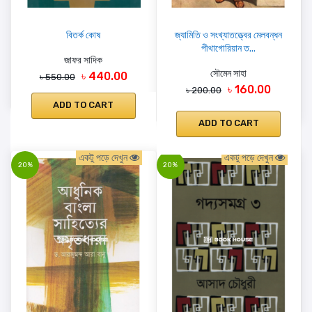
বিতর্ক কোষ
জ্যামিতি ও সংখ্যাতত্ত্বের মেলবন্ধন
পীথাগোরিয়ান ত...
জাফর সাদিক
সৌমেন সাহা
৳ 440.00
৳ 550.00
৳ 160.00
৳ 200.00
ADD TO CART
ADD TO CART
একটু পড়ে দেখুন
একটু পড়ে দেখুন
20%
20%