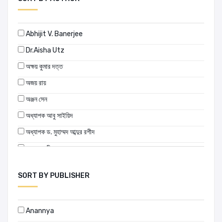
Abhijit V. Banerjee
Dr.Aisha Utz
অক্ষয় কুমার দত্ত
অজয় রায়
অঞ্জন সেন
অধ্যাপক আবু সাইয়িদ
অধ্যাপক ড. মুহাম্মদ আব্দুর রশীদ
অধ্যাপক নীহারকুমার সরকার
অধ্যাপক মনজুরুল ইসলাম
SORT BY PUBLISHER
অনাথ বন্ধু রুদ্র
অনিল মুখার্জী
Anannya
অনুপম সেন