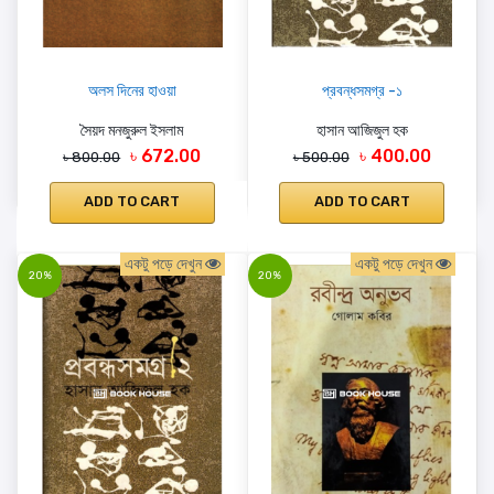
অলস দিনের হাওয়া
প্রবন্ধসমগ্র -১
সৈয়দ মনজুরুল ইসলাম
হাসান আজিজুল হক
৳ 672.00
৳ 400.00
৳ 800.00
৳ 500.00
ADD TO CART
ADD TO CART
একটু পড়ে দেখুন
একটু পড়ে দেখুন
20%
20%