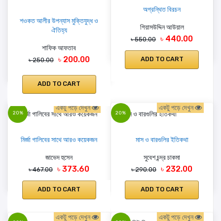
অগ্রন্থিত বিরচন
শওকত আলীর উপন্যাস মুক্তিযুদ্ধ ও
গিয়াসউদ্দিন আউয়াল
ঐতিহ্য
৳ 440.00
৳ 550.00
শাফিক আফতাব
৳ 200.00
ADD TO CART
৳ 250.00
ADD TO CART
একটু পড়ে দেখুন
একটু পড়ে দেখুন
20%
20%
মির্জা গালিবের সাথে আরও কয়েকজন
মাস ও বারগুলির ইতিকথা
জাভেদ হুসেন
সুবেশ চন্দ্র চাকমা
৳ 373.60
৳ 232.00
৳ 467.00
৳ 290.00
ADD TO CART
ADD TO CART
একটু পড়ে দেখুন
একটু পড়ে দেখুন