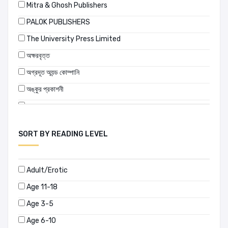
Mitra & Ghosh Publishers
অনুপম হায়াৎ
PALOK PUBLISHERS
অনুপম হীরা মণ্ডল
The University Press Limited
অন্নদাশঙ্কর রায়
অক্ষরবৃত্ত
অপূর্ব চৌধুরী
অগ্রদূত অ্যন্ড কোম্পানি
অবনীন্দ্রনাথ ঠাকুর
অঙ্কুর প্রকাশনী
অভীক ওসমান
অনন্যা
অমল দাস গুপ্ত
অনিন্দ্য প্রকাশ
অমল বড়ুয়া
SORT BY READING LEVEL
অনুপম প্রকাশনী
অম্লান দত্ত
অন্বেষা প্রকাশন
অরবিন্দ পোদ্দার
Adult/Erotic
অন্যধারা
অরুন্ধতী রায়
Age 11-18
অন্যপ্রকাশ
অলিভার গোল্ডস্মিথ
Age 3-5
অবসর প্রকাশনা
অশীন দাশগুপ্ত
Age 6-10
অরিত্র
অশোক মিত্র