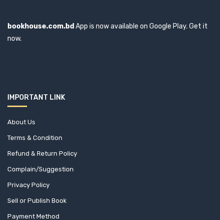
আহমদ রফিক
বর্ণায়ন
আহমদ শরীফ
bookhouse.com.bd
App is now available on Google Play. Get it
বাঙ্গালা গবেষণা প্রকাশনা
আহমাদ মাযহার
now.
বাংলা গবেষণা
আহমাদ মোস্তফা কামাল
বাংলাপ্রকাশ
আহমেদ আমিন চৌধুরী
বিদ্যাপ্রকাশ
আহমেদ লিপু
বিপ্লবীদের কথা
IMPORTANT LINK
ইউরি বোরেভ
বিশ্বসাহিত্য কেন্দ্র
ইমতিয়াজ মাহমুদ
About Us
বিশ্বসাহিত্য ভবন
ইমতিয়ার শামীম
Terms & Condition
বেঙ্গল পাবলিকেশনস
ইমরান মাহফুজ
Refund & Return Policy
বৈভব
ইমানুল হক
Complain/Suggestion
ভূর্জপত্র
ইয়াংঙান ম্রো
Privacy Policy
মাওলা ব্রাদার্স
ইরাজ আহমেদ
Sell or Publish Book
মাকতাবাতুল আশরাফ
ইশরাত তানিয়া
Payment Method