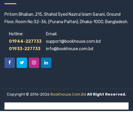
সময় প্রকাশন
এম এন রায়
Pritom Bhaban, 215, Shahid Syed Nazrul Islam Sarani, Ground
সংহতি প্রকাশন
এম এম আকাশ
Floor, Room No:32-36, (Purana Paltan), Dhaka-1000, Bangladesh.
সাহিত্য কথা
এম জে আকবর
Hotline:
Email:
সাহিত্য প্রকাশ
এমাজউদ্দীন আহমদ
01944-227733
support@bookhouse.com.bd
সাহিত্যদেশ
এস. ওয়াজেদ আলী
01933-227733
info@bookhouse.com.bd
সুচয়নী পাবলিশার্স
এস.এম. তানভীর আহমদ
সুবর্ণ
এ্যাগনিস এ্যালেন
সূচীপত্র
ওবায়দুল কাদের
স্টুডেন্ট ওয়েজ
ওমর খালেদ রুমি
Copyright © 2016-2026
Bookhouse.com.bd
All Right Reserved.
স্বরলিপি প্রকাশন
ওয়াকিল আহমদ
হাওলাদার প্রকাশনী
ওয়াকিলা তাবাসসুম মুমু
কঙ্কর সিংহ
কবির মোঃ আশরাফ আলম