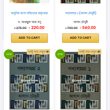
আধুনিক বাংলা সাহিত্যের অমৃতধারা
গদ্যসমগ্র ৩ (আসাদ চৌধুরী)
ড. আরজুমন্দ আরা বানু
আসাদ চৌধুরী
৳ 220.00
৳ 560.00
৳ 275.00
৳ 700.00
ADD TO CART
ADD TO CART
একটু পড়ে দেখুন
একটু পড়ে দেখুন
20%
20%