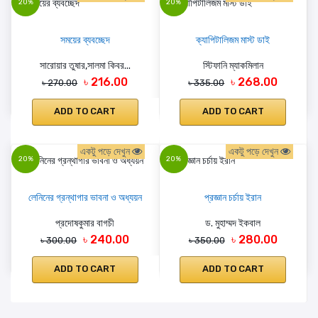
20%
20%
সময়ের ব্যবচ্ছেদ
ক্যাপিটালিজম মাস্ট ডাই
সারোয়ার তুষার,সালমা কিবর...
স্টিফানি ম্যাকমিলান
৳ 216.00
৳ 268.00
৳ 270.00
৳ 335.00
ADD TO CART
ADD TO CART
একটু পড়ে দেখুন
একটু পড়ে দেখুন
20%
20%
লেনিনের গ্রন্থাগার ভাবনা ও অধ্যয়ন
প্রজ্ঞান চর্চায় ইরান
প্রদোষকুমার বাগচী
ড. মুহাম্মদ ইকবাল
৳ 240.00
৳ 280.00
৳ 300.00
৳ 350.00
ADD TO CART
ADD TO CART