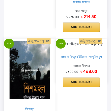
সাহসের সমাচার
আল মাহমুদ
৳ 214.50
৳ 275.00
ADD TO CART
একটু পড়ে দেখুন
একটু পড়ে দেখুন
22%
22%
বাংলা সাহিত্যের ইতিহাস : আধুনিক যুগ
আজহার ইসলাম
৳ 468.00
৳ 600.00
ADD TO CART
শিশমহল