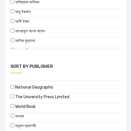
আইজ্যাক আসিমভ
আবু ইকবাল
আলী ইমাম
আশরাফুল আলম আনাস
আশিক মুস্তাফা
আহমেদ রিয়াজ
এস. খলিলউল্লাহ
SORT BY PUBLISHER
ডেভিড ল্যাম্বার্ট
নীল ও'ব্রায়েন
National Geographic
পার্থসারথি চক্রবর্তী
The University Press Limited
প্রবীর বড়ুয়া
World Book
ভবেশ রায়
অনন্যা
মুহম্মদ জাফর ইকবাল
অনুপম প্রকাশনী
মোত্তাসিন পাহলভী