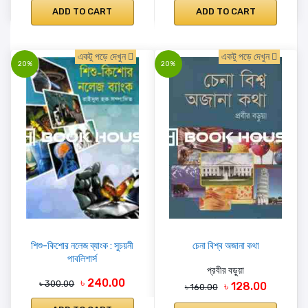
ADD TO CART
ADD TO CART
একটু পড়ে দেখুন
একটু পড়ে দেখুন
20%
20%
শিশু-কিশোর নলেজ ব্যাংক : সুচয়নী
চেনা বিশ্ব অজানা কথা
পাবলিশার্স
প্রবীর বড়ুয়া
৳ 240.00
৳ 300.00
৳ 128.00
৳ 160.00