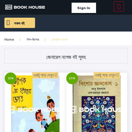
Sign In
সকল বই
Home
শিশু-কিশোর
জেনারেল নলেজ
জেনারেল নলেজ বই সূমহ
একটু পড়ে দেখুন
একটু পড়ে দেখুন
25%
20%