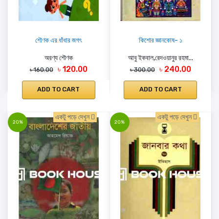
শৌণক এর ধাঁধার জগৎ
কিশোর জ্ঞানকোষ- ১
অরণ্য শৌণক
আবু ইকবাল,রেদওয়ানুর রহমা...
৳ 120.00
৳ 240.00
৳ 160.00
৳ 300.00
ADD TO CART
ADD TO CART
একটু পড়ে দেখুন
একটু পড়ে দেখুন
20%
20%