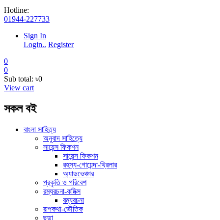
Hotline:
01944-227733
Sign In
Login..
Register
0
0
Sub total:
৳0
View cart
সকল বই
বাংলা সাহিত্য
অনুবাদ সাহিত্যে
সায়েন্স ফিকশন
সায়েন্স ফিকশন
রহস্য-গোয়েন্দা-থ্রিলার
অ্যাডভেঞ্চার
প্রকৃতি ও পরিবেশ
রম্যরচনা-কমিক্স
রম্যরচনা
রূপকথা-ভৌতিক
ছড়া