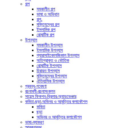
গল্প
সমকালীন গল্প
ভাষা ও অভিধান
গল্প.
মুক্তিযুদ্ধের গল্প
ইসলামিক গল্প
রোমান্টিক গল্প
উপন্যাস
সমকালীন উপন্যাস
ইসলামিক উপন্যাস
প্যারাসাইকোলজিকাল উপন্যাস
অতিপ্রাকৃত ও ভৌতিক
রোমান্টিক উপন্যাস
চিরায়ত উপন্যাস
মুক্তিযুদ্ধের উপন্যাস
ঐতিহাসিক উপন্যাস
প্রবন্ধ-গবেষণা
রচনাবলী-রচনাসংকলন
সায়েন্স ফিকশন-থ্রিলার-অ্যাডভেঞ্চার
কবিতা-ছড়া-অভিনয় ও আবৃত্তির কলাকৌশল
কবিতা
ছড়া
অভিনয় ও আবৃত্তির কলাকৌশল
ভাষা-ব্যাকরণ
স্মারকগ্রন্থ