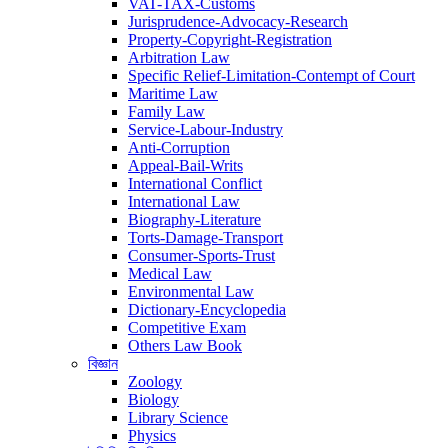
VAT-TAX-Customs
Jurisprudence-Advocacy-Research
Property-Copyright-Registration
Arbitration Law
Specific Relief-Limitation-Contempt of Court
Maritime Law
Family Law
Service-Labour-Industry
Anti-Corruption
Appeal-Bail-Writs
International Conflict
International Law
Biography-Literature
Torts-Damage-Transport
Consumer-Sports-Trust
Medical Law
Environmental Law
Dictionary-Encyclopedia
Competitive Exam
Others Law Book
বিজ্ঞান
Zoology
Biology
Library Science
Physics