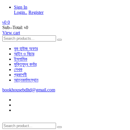
Sign In
Login..
Register
৳0
0
Sub--Total:
৳0
View cart
বুক হাউজ অফার
আইন ও বিচার
ইসলামিক
মুক্তিযুদ্ধ কর্নার
লেখক
প্রকাশনী
আত্নকর্মসংস্থান
bookhousebdltd@gmail.com