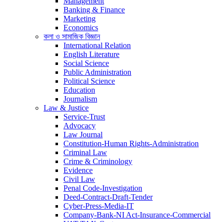
Management
Banking & Finance
Marketing
Economics
কলা ও সামাজিক বিজ্ঞান
International Relation
English Literature
Social Science
Public Administration
Political Science
Education
Journalism
Law & Justice
Service-Trust
Advocacy
Law Journal
Constitution-Human Rights-Administration
Criminal Law
Crime & Criminology
Evidence
Civil Law
Penal Code-Investigation
Deed-Contract-Draft-Tender
Cyber-Press-Media-IT
Company-Bank-NI Act-Insurance-Commercial