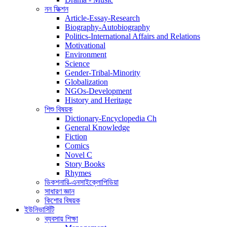
নন ফিক্শন
Article-Essay-Research
Biography-Autobiography
Politics-International Affairs and Relations
Motivational
Environment
Science
Gender-Tribal-Minority
Globalization
NGOs-Development
History and Heritage
শিশু বিষয়ক
Dictionary-Encyclopedia Ch
General Knowledge
Fiction
Comics
Novel C
Story Books
Rhymes
ডিকশনারি-এনসাইক্লোপিডিয়া
সাধারণ জ্ঞান
কিশোর বিষয়ক
ইউনিভার্সিটি
ব্যবসায় শিক্ষা