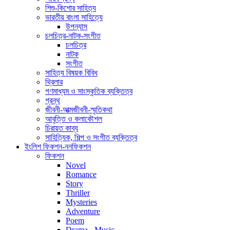
শিশু-কিশোর সাহিত্য
ভারতীয় বাংলা সাহিত্যে
উপন্যাস
চলচিত্র-নাটক-সংগীত
চলচিত্র
নাটক
সংগীত
সাহিত্য বিষয়ক বিবিধ
থ্রিলার
গণমাধ্যম ও সাংস্কৃতিক ব্যক্তিত্ব
গ্রন্থ
জীবনী-আত্মজীবনী-স্মৃতিকথা
আবৃত্তি ও কলাকৌশল
চিরায়ত কাব্য
সাহিত্যিক, শিল্প ও সংগীত ব্যক্তিত্ব
ইংলিশ ফিকশন-ননফিকশন
ফিকশন
Novel
Romance
Story
Thriller
Mysteries
Adventure
Poem
Drama - Music