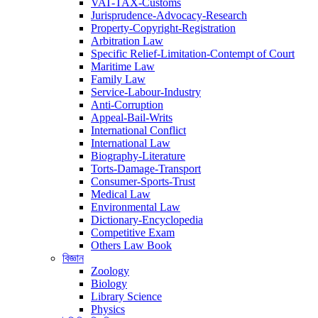
VAT-TAX-Customs
Jurisprudence-Advocacy-Research
Property-Copyright-Registration
Arbitration Law
Specific Relief-Limitation-Contempt of Court
Maritime Law
Family Law
Service-Labour-Industry
Anti-Corruption
Appeal-Bail-Writs
International Conflict
International Law
Biography-Literature
Torts-Damage-Transport
Consumer-Sports-Trust
Medical Law
Environmental Law
Dictionary-Encyclopedia
Competitive Exam
Others Law Book
বিজ্ঞান
Zoology
Biology
Library Science
Physics