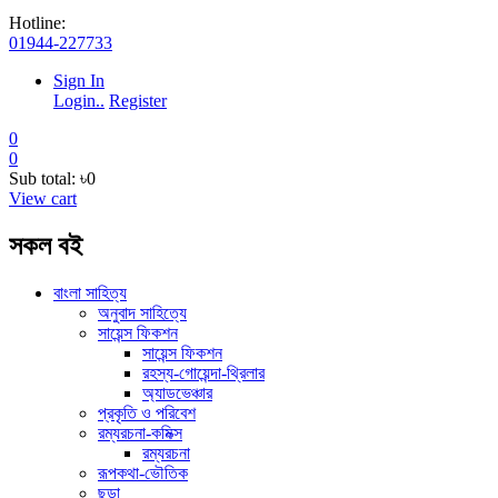
Hotline:
01944-227733
Sign In
Login..
Register
0
0
Sub total:
৳0
View cart
সকল বই
বাংলা সাহিত্য
অনুবাদ সাহিত্যে
সায়েন্স ফিকশন
সায়েন্স ফিকশন
রহস্য-গোয়েন্দা-থ্রিলার
অ্যাডভেঞ্চার
প্রকৃতি ও পরিবেশ
রম্যরচনা-কমিক্স
রম্যরচনা
রূপকথা-ভৌতিক
ছড়া