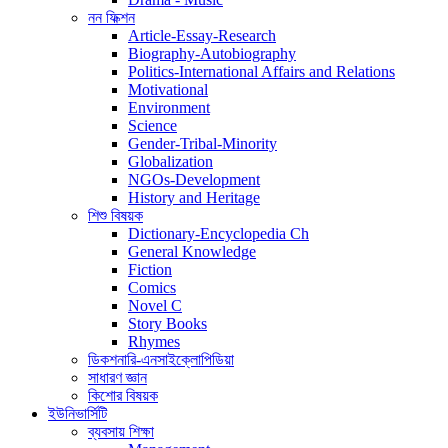
নন ফিক্শন
Article-Essay-Research
Biography-Autobiography
Politics-International Affairs and Relations
Motivational
Environment
Science
Gender-Tribal-Minority
Globalization
NGOs-Development
History and Heritage
শিশু বিষয়ক
Dictionary-Encyclopedia Ch
General Knowledge
Fiction
Comics
Novel C
Story Books
Rhymes
ডিকশনারি-এনসাইক্লোপিডিয়া
সাধারণ জ্ঞান
কিশোর বিষয়ক
ইউনিভার্সিটি
ব্যবসায় শিক্ষা