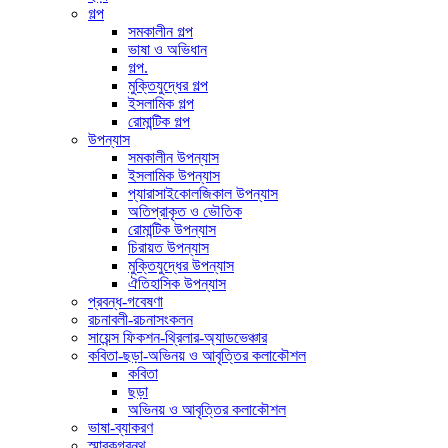
গল্প
সমকালীন গল্প
ভাষা ও অভিধান
গল্প.
মুক্তিযুদ্ধের গল্প
ইসলামিক গল্প
রোমান্টিক গল্প
উপন্যাস
সমকালীন উপন্যাস
ইসলামিক উপন্যাস
প্যারাসাইকোলজিকাল উপন্যাস
অতিপ্রাকৃত ও ভৌতিক
রোমান্টিক উপন্যাস
চিরায়ত উপন্যাস
মুক্তিযুদ্ধের উপন্যাস
ঐতিহাসিক উপন্যাস
প্রবন্ধ-গবেষণা
রচনাবলী-রচনাসংকলন
সায়েন্স ফিকশন-থ্রিলার-অ্যাডভেঞ্চার
কবিতা-ছড়া-অভিনয় ও আবৃত্তির কলাকৌশল
কবিতা
ছড়া
অভিনয় ও আবৃত্তির কলাকৌশল
ভাষা-ব্যাকরণ
স্মারকগ্রন্থ