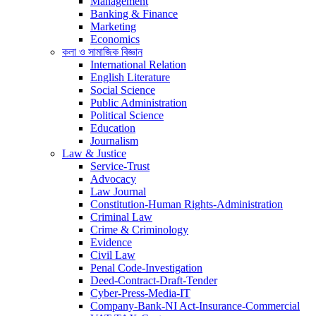
Management
Banking & Finance
Marketing
Economics
কলা ও সামাজিক বিজ্ঞান
International Relation
English Literature
Social Science
Public Administration
Political Science
Education
Journalism
Law & Justice
Service-Trust
Advocacy
Law Journal
Constitution-Human Rights-Administration
Criminal Law
Crime & Criminology
Evidence
Civil Law
Penal Code-Investigation
Deed-Contract-Draft-Tender
Cyber-Press-Media-IT
Company-Bank-NI Act-Insurance-Commercial