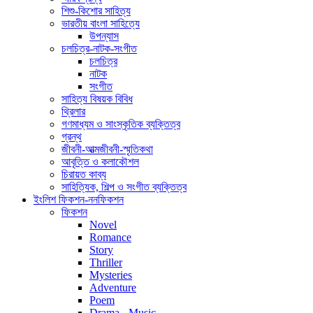
শিশু-কিশোর সাহিত্য
ভারতীয় বাংলা সাহিত্যে
উপন্যাস
চলচিত্র-নাটক-সংগীত
চলচিত্র
নাটক
সংগীত
সাহিত্য বিষয়ক বিবিধ
থ্রিলার
গণমাধ্যম ও সাংস্কৃতিক ব্যক্তিত্ব
গ্রন্থ
জীবনী-আত্মজীবনী-স্মৃতিকথা
আবৃত্তি ও কলাকৌশল
চিরায়ত কাব্য
সাহিত্যিক, শিল্প ও সংগীত ব্যক্তিত্ব
ইংলিশ ফিকশন-ননফিকশন
ফিকশন
Novel
Romance
Story
Thriller
Mysteries
Adventure
Poem
Drama - Music