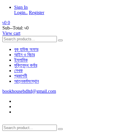
Sign In
Login..
Register
৳0
0
Sub--Total:
৳0
View cart
বুক হাউজ অফার
আইন ও বিচার
ইসলামিক
মুক্তিযুদ্ধ কর্নার
লেখক
প্রকাশনী
আত্নকর্মসংস্থান
bookhousebdltd@gmail.com