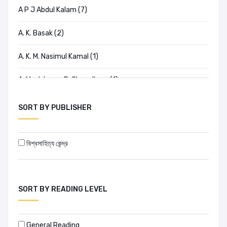
A P J Abdul Kalam (7)
A. K. Basak (2)
A. K. M. Nasimul Kamal (1)
A. Mushtaque R. Chowdhury (1)
A. Qayyum Khan (1)
SORT BY PUBLISHER
A. Zubair (1)
বিশ্বসাহিত্য কেন্দ্র
A.K.M. Abdus Sabur (1)
A.S.M Shamsul Arefin (1)
SORT BY READING LEVEL
A.T. Rafiqur Rahman (4)
Abdul Awal (1)
General Reading