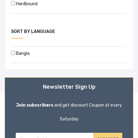
Hardbound
Adeeb Mahmud (1)
Adeel Hussain (1)
SORT BY LANGUAGE
Adina Arefin (1)
Aditya Kumar Dewan (1)
Bangla
Adnan Morshed (1)
Advocate Jahangir Alam Sarker (1)
Newsletter Sign Up
Afsan Choudhury (1)
Join subscribers
and get discount Coupon at every
Agatha Christie (6)
Saturday
Ahmed Kamal (1)
Ahmed Shafiqul Huque (1)