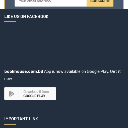
SUBSCRIBE
Ain O Salish Kendra (3)
LIKE US ON FACEBOOK
Ainon Nahar Mizan (1)
Ainun Nishat (1)
Aishwarya Choudhary (1)
Ajay Darshan Behera (1)
bookhouse.com.bd
App is now available on Google Play. Get it
Akaant Kumar Mittal (1)
now.
Akbar Ali Khan (3)
Akbar Haider Kiron (1)
Akhtar Hossain (1)
IMPORTANT LINK
Akhtar Sanjida Kasem (1)