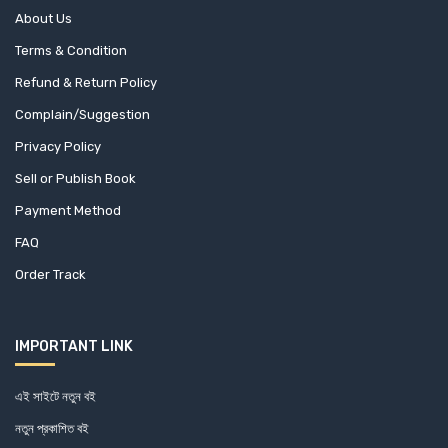
About Us
AKM Shafi (1)
Terms & Condition
Refund & Return Policy
Akram Hossain (2)
Complain/Suggestion
Akther Uddin Mannek (1)
Privacy Policy
Sell or Publish Book
Al Masud Hasanuzzaman (1)
Payment Method
Alan Jolis (1)
FAQ
Order Track
Alan Moran (1)
Albert Camus (6)
IMPORTANT LINK
Albert Einstein (1)
এই সাইটে নতুন বই
Alex Michaelides (1)
নতুন প্রকাশিত বই