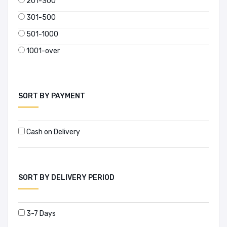
201-300
301-500
Abhar Rukh Husain (1)
501-1000
Abhigyan Bhattacharjee (1)
1001-over
Abhijit Dasgupta (1)
Abhijit Mitra (1)
SORT BY PAYMENT
Abhijit V. Banerjee (4)
Cash on Delivery
Abhilash Malhotra (1)
Abu Jafar Mohammad Sufian (1)
SORT BY DELIVERY PERIOD
Abu Taher Salahuddin Ahmed (1)
Abul Barakat (1)
3-7 Days