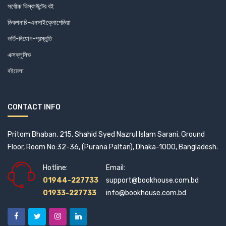
Alexander Milne QC (1)
সর্বোচ্চ ডিস্কাউন্টের বই
ডিকশনারি-এনসাইক্লোপেডিয়া
Alexandre Dumas (2)
ভর্তি-নিয়োগ-প্রস্তুতি
Alf Morten Jerve (1)
এক্সক্লুসিভ
বইমেলা
Ali Riaz (3)
Alice Velangani Joseph (5)
CONTACT INFO
Altoon (1)
Pritom Bhaban, 215, Shahid Syed Nazrul Islam Sarani, Ground
Amaresh Ojha and Subhra Moitra (1)
Floor, Room No:32-36, (Purana Paltan), Dhaka-1000, Bangladesh.
Hotline:
Email:
Amartya Sen (9)
01944-227733
support@bookhouse.com.bd
Amena Mohsin (1)
01933-227733
info@bookhouse.com.bd
Amenda Philomina Purification (1)