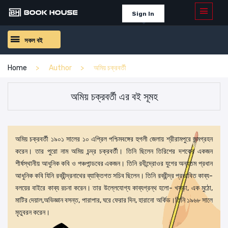
Sign In
সকল বই
Home
Author
অমিয় চক্রবর্তী
অমিয় চক্রবর্তী এর বই সূমহ
অমিয় চক্রবর্তী ১৯০১ সালের ১০ এপ্রিল পশ্চিমবঙ্গের হুগলী জেলায় শ্রীরামপুরে জন্মগ্রহন
করেন। তার পুরো নাম অমিয় চন্দ্র চক্রবর্তী। তিনি ছিলেন তিরিশের দশকের একজন
শীর্ষস্থানীয় আধুনিক কবি ও পঞ্চপান্ডবের একজন। তিনি রবীন্দ্রোওর যুগের অন্যতম প্রধান
আধুনিক কবি যিনি রব্রীন্দ্রনাথের ব্যাক্তিগত সচিব ছিলেন। তিনি রব্রীন্দ্র প্রভাবিত কাব্য-
বলয়ের বাইরে কাব্য রচনা করেন। তার উল্লেযোগ্য কাব্যগ্রন্থ হলো- খসড়া, এক মুঠো,
মাটির দেয়াল,অভিজ্ঞান বসন্ত, পারাপার, ঘরে ফেরার দিন, হারানো অর্কিড।তিনি ১৯৬৮ সালে
মৃতুবরন করেন।