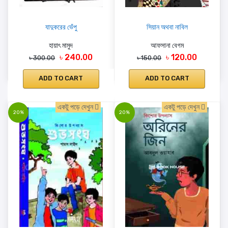
যাদুকরের ভেঁপু
সিয়ান অথবা নাবিল
হায়াৎ মামুদ
আফসানা বেগম
৳ 240.00
৳ 120.00
৳ 300.00
৳ 150.00
ADD TO CART
ADD TO CART
একটু পড়ে দেখুন
একটু পড়ে দেখুন
20%
20%