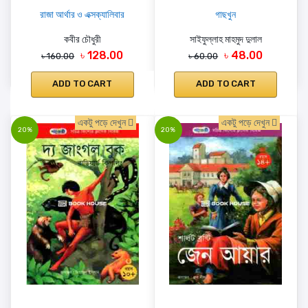
রাজা আর্থার ও এক্সক্যালিবার
গাছখুন
কবীর চৌধুরী
সাইফুল্লাহ মাহমুদ দুলাল
৳ 128.00
৳ 48.00
৳ 160.00
৳ 60.00
ADD TO CART
ADD TO CART
একটু পড়ে দেখুন
একটু পড়ে দেখুন
20%
20%