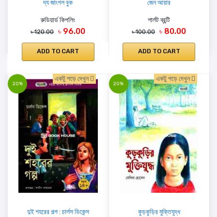
দ্য জাংগল বুক
জেন আয়ার
রুডিয়ার্ড কিপলিং
শার্লট ব্রন্টি
৳ 96.00
৳ 80.00
৳ 120.00
৳ 100.00
ADD TO CART
ADD TO CART
একটু পড়ে দেখুন
একটু পড়ে দেখুন
20%
20%
দুই শহরের গল্প : চার্লস ডিকেন্স
কুড়কুড়ির মুক্তিযুদ্ধ