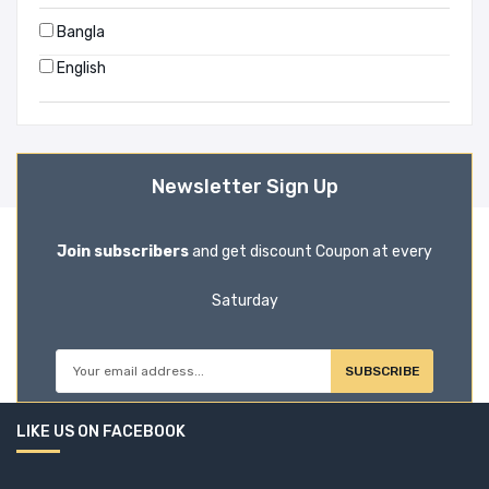
বিমল কর
Bangla
বেলাল মোহাম্মদ
English
ভিক্টর হুগো
মঞ্জু সরকার
মনি হায়দার
Newsletter Sign Up
মফিদা আকবর
মহাদেব বসু
Join subscribers
and get discount Coupon at every
মানিক বন্দ্যোপাধ্যায়
মার্ক টোয়েন
Saturday
মাহফুজুর রহমান
মাহবুব তালুকদার
SUBSCRIBE
মাহমুদ আল জামান
LIKE US ON FACEBOOK
মুহম্মদ জাফর ইকবাল
মোজাম্মেল হক নিয়োগী