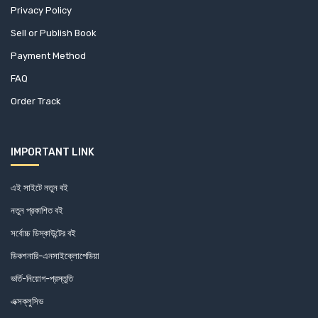
রুশিদান ইসলাম রহমান
Privacy Policy
লরা ইঙ্গ্‌ল্‌স্‌ ওয়াইল্ডার
Sell or Publish Book
লিটন মহন্ত
Payment Method
লুৎফর রহমান রিটন
FAQ
শওকত ওসমান
Order Track
শরদিন্দু বন্দ্যোপাধ্যায়
শরীফ খান
IMPORTANT LINK
শরৎচন্দ্র চট্টোপাধ্যায়
শাকুর মজিদ
এই সাইটে নতুন বই
নতুন প্রকাশিত বই
শামস সাইদ
সর্বোচ্চ ডিস্কাউন্টের বই
শামস সাঈদ
ডিকশনারি-এনসাইক্লোপেডিয়া
শাম্মী তুলতুল
ভর্তি-নিয়োগ-প্রস্তুতি
শার্লট ব্রন্টি
এক্সক্লুসিভ
শাহজাহান কিবরিয়া