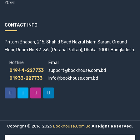
বইমেলা
শাহনেওয়াজ চৌধুরী
শাহরিয়ার কবির
CONTACT INFO
শাহাদাত চৌধুরী
শিবরাম চক্রবর্তী
Pritom Bhaban, 215, Shahid Syed Nazrul Islam Sarani, Ground
সত্যজিৎ রায়
Floor, Room No:32-36, (Purana Paltan), Dhaka-1000, Bangladesh.
সমরেশ বসু
Hotline:
Email:
সর্বানি বন্দ্যোপাধ্যায়
01944-227733
support@bookhouse.com.bd
সাইফুল্লাহ নবীন
01933-227733
info@bookhouse.com.bd
সাইফুল্লাহ মাহমুদ দুলাল
সালেহ চৌধুরী
সুজন বড়ুয়া
সুজন মাহমুদ
Copyright © 2016-2026
Bookhouse.com.bd
All Right Reserved.
সুনীল গঙ্গোপাধ্যায়
সুফিয়া বেগম