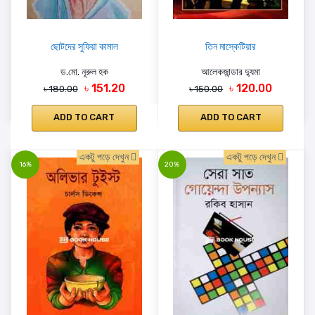
ছোটদের সুফিয়া কামাল
তিন মাস্কেটিয়ার
ড.মো. নূরুল হক
আলেকজান্ডার দ্যুমা
৳ 151.20
৳ 120.00
৳ 180.00
৳ 150.00
ADD TO CART
ADD TO CART
একটু পড়ে দেখুন
একটু পড়ে দেখুন
16%
20%