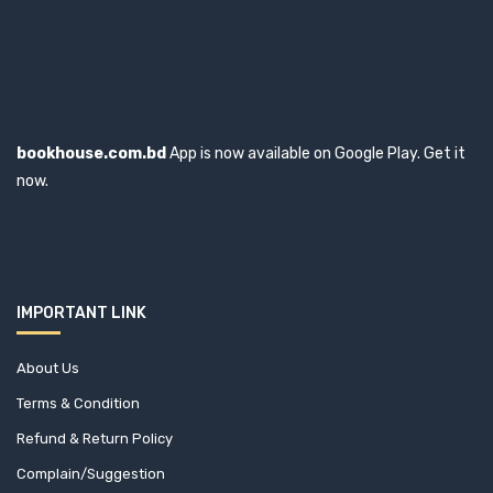
মোর্শেদা জামান লিজি
মোশতাক আহমেদ
মোস্তফা কামাল
মোস্তফা জব্বার
bookhouse.com.bd
App is now available on Google Play. Get it
মোহাম্মদ নাসির আলী
now.
মোহিত কামাল
রকিব হাসান
রতনতনু ঘাটী
রাজীব হাসান
IMPORTANT LINK
রাজেশ বসু
About Us
রাহাত খান
Terms & Condition
রিজিয়া রহমান
Refund & Return Policy
রুডিয়ার্ড কিপলিং
Complain/Suggestion