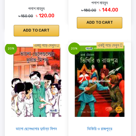
পলাশ মাহবুব
পলাশ মাহবুব
৳ 144.00
৳ 180.00
৳ 120.00
৳ 150.00
ADD TO CART
ADD TO CART
একটু পড়ে দেখুন
একটু পড়ে দেখুন
20%
20%
ভালো ছেলেগুলোর দুর্দান্ত মিশন
ভিকিরি ও রাজপুত্র