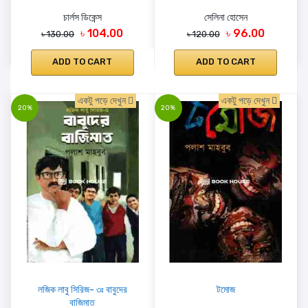
চার্লস ডিকেন্স
সেলিনা হোসেন
৳ 104.00
৳ 96.00
৳ 130.00
৳ 120.00
ADD TO CART
ADD TO CART
একটু পড়ে দেখুন
একটু পড়ে দেখুন
20%
20%
লজিক লাবু সিরিজ- ৩ঃ বাবুদের
টমোজ
বাজিমাত