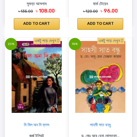
সুমন্ত আসলাম
মার্ক টোয়েন
৳ 108.00
৳ 96.00
৳ 135.00
৳ 120.00
ADD TO CART
ADD TO CART
একটু পড়ে দেখুন
একটু পড়ে দেখুন
20%
18%
দি মিল অন দি ফ্লস
সাহসী সাত বন্ধু
জর্জ ইলিয়ট
ড. মোঃ আবু হেনা মোস্তফা...