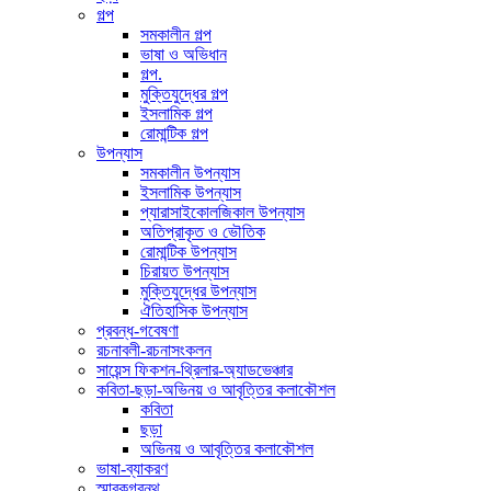
গল্প
সমকালীন গল্প
ভাষা ও অভিধান
গল্প.
মুক্তিযুদ্ধের গল্প
ইসলামিক গল্প
রোমান্টিক গল্প
উপন্যাস
সমকালীন উপন্যাস
ইসলামিক উপন্যাস
প্যারাসাইকোলজিকাল উপন্যাস
অতিপ্রাকৃত ও ভৌতিক
রোমান্টিক উপন্যাস
চিরায়ত উপন্যাস
মুক্তিযুদ্ধের উপন্যাস
ঐতিহাসিক উপন্যাস
প্রবন্ধ-গবেষণা
রচনাবলী-রচনাসংকলন
সায়েন্স ফিকশন-থ্রিলার-অ্যাডভেঞ্চার
কবিতা-ছড়া-অভিনয় ও আবৃত্তির কলাকৌশল
কবিতা
ছড়া
অভিনয় ও আবৃত্তির কলাকৌশল
ভাষা-ব্যাকরণ
স্মারকগ্রন্থ