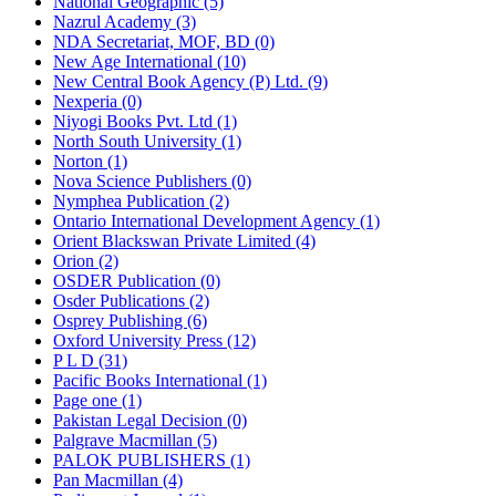
National Geographic (5)
Nazrul Academy (3)
NDA Secretariat, MOF, BD (0)
New Age International (10)
New Central Book Agency (P) Ltd. (9)
Nexperia (0)
Niyogi Books Pvt. Ltd (1)
North South University (1)
Norton (1)
Nova Science Publishers (0)
Nymphea Publication (2)
Ontario International Development Agency (1)
Orient Blackswan Private Limited (4)
Orion (2)
OSDER Publication (0)
Osder Publications (2)
Osprey Publishing (6)
Oxford University Press (12)
P L D (31)
Pacific Books International (1)
Page one (1)
Pakistan Legal Decision (0)
Palgrave Macmillan (5)
PALOK PUBLISHERS (1)
Pan Macmillan (4)