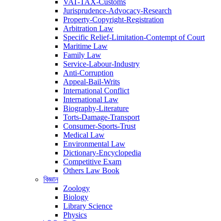
VAT-TAX-Customs
Jurisprudence-Advocacy-Research
Property-Copyright-Registration
Arbitration Law
Specific Relief-Limitation-Contempt of Court
Maritime Law
Family Law
Service-Labour-Industry
Anti-Corruption
Appeal-Bail-Writs
International Conflict
International Law
Biography-Literature
Torts-Damage-Transport
Consumer-Sports-Trust
Medical Law
Environmental Law
Dictionary-Encyclopedia
Competitive Exam
Others Law Book
বিজ্ঞান
Zoology
Biology
Library Science
Physics