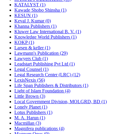
KATALYST (1)
Kawade Shobo Shinsha (1)
KESUN (1)
Keval J. Kumar (0)
Khanna Publishers (1)
Kluwer Law International B. V. (1)
Knowledge World Publishers (1)
KOKP (1)
Larsen & keller (1)
Lawmann's Publication (29)
Lawyers Club (1)
Leadstart Publishing Pvt Ltd (1)
Legal Counsel (1)
Legal Research Center (LRC) (12)
LexisNexis (56)
Life Span Publishers & Distributors (1)
Light of Islam Foundation (4)
Little Brown (3)
Local Government Division, MOLGRD, BD (1)
Lonely Planet (1)
Lotus Publishers (1)
M. A. Harun (1)
Macmillan (3)
Magnifera publications (4)
Magnum Opus (0)