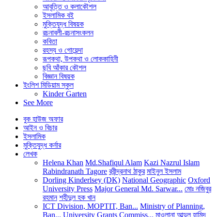
আবৃত্তি ও কলাকৌশল
ইসলামিক বই
মুক্তিযুদ্ধ বিষয়ক
রচনাবলী-রচনাসংকলন
কবিতা
রহস্য ও গোয়েন্দা
রূপকথা, উপকথা ও লোককাহিনী
ছবি আঁকার কৌশল
বিজ্ঞান বিষয়ক
ইংলিশ মিডিয়াম স্কুল
Kinder Garten
See More
বুক হাউজ অফার
আইন ও বিচার
ইসলামিক
মুক্তিযুদ্ধ কর্নার
লেখক
Helena Khan
Md.Shafiqul Alam
Kazi Nazrul Islam
Rabindranath Tagore
রবীন্দ্রনাথ ঠাকুর
মাইনুল ইসলাম
Dorling Kinderlsey (DK)
National Geographic
Oxford
University Press
Major General Md. Sarwar...
মোঃ নজিবুর
রহমান
শহীদুল হক খান
ICT Division, MOPTIT, Ban...
Ministry of Planning,
Ban...
University Grants Commiss...
মাওলানা আব্দুল হামিদ