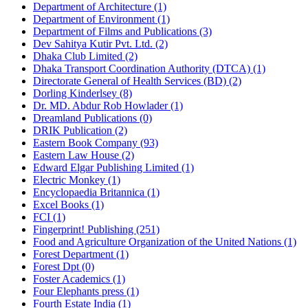
Department of Architecture (1)
Department of Environment (1)
Department of Films and Publications (3)
Dev Sahitya Kutir Pvt. Ltd. (2)
Dhaka Club Limited (2)
Dhaka Transport Coordination Authority (DTCA) (1)
Directorate General of Health Services (BD) (2)
Dorling Kinderlsey (8)
Dr. MD. Abdur Rob Howlader (1)
Dreamland Publications (0)
DRIK Publication (2)
Eastern Book Company (93)
Eastern Law House (2)
Edward Elgar Publishing Limited (1)
Electric Monkey (1)
Encyclopaedia Britannica (1)
Excel Books (1)
FCI (1)
Fingerprint! Publishing (251)
Food and Agriculture Organization of the United Nations (1)
Forest Department (1)
Forest Dpt (0)
Foster Academics (1)
Four Elephants press (1)
Fourth Estate India (1)