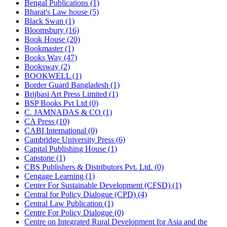
Bengal Publications (1)
Bharat's Law house (5)
Black Swan (1)
Bloomsbury (16)
Book House (20)
Bookmaster (1)
Books Way (47)
Booksway (2)
BOOKWELL (1)
Border Guard Bangladesh (1)
Brijbasi Art Press Limited (1)
BSP Books Pvt Ltd (0)
C. JAMNADAS & CO (1)
CA Press (10)
CABI International (0)
Cambridge University Press (6)
Capital Publishing House (1)
Capstone (1)
CBS Publishers & Distributors Pvt. Ltd. (0)
Cengage Learning (1)
Center For Sustainable Development (CFSD) (1)
Central for Policy Dialogue (CPD) (4)
Central Law Publication (1)
Centre For Policy Dialogue (0)
Centre on Integrated Rural Development for Asia and the