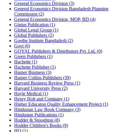
General Economics Division (3)
General Economics Division Bangladesh Planning
Commission (2)
General Economics Division, MOP, BD (4)
Ginius Publication (1)
Global Legal Group (1)
Global Publishers (2)
Goethe Institute Bangladesh (2)
Govt (6)
GOYAL Publishers & Distributors Pvt. Ltd. (0)
Green Publishers (1)
Hachette (1)
Hachette Publisher (1)
Harper Business (3)
Harper Collins Publishers (39)
Harvard Business Review Press (1)
Harvard University Press (2)
Hayle Medical (1)
Henry Holt and Company (1)
Higher Educaton Quality Enhancement Project (1)
Hindustan Law Book Company (3)
Hindustan Publications (1)
Hodder & Stoughton (8)
Hodder Children's Books (9)
HQ (1)