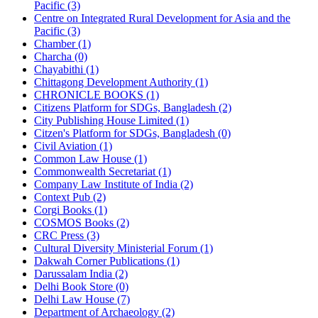
Pacific (3)
Centre on Integrated Rural Development for Asia and the
Pacific (3)
Chamber (1)
Charcha (0)
Chayabithi (1)
Chittagong Development Authority (1)
CHRONICLE BOOKS (1)
Citizens Platform for SDGs, Bangladesh (2)
City Publishing House Limited (1)
Citzen's Platform for SDGs, Bangladesh (0)
Civil Aviation (1)
Common Law House (1)
Commonwealth Secretariat (1)
Company Law Institute of India (2)
Context Pub (2)
Corgi Books (1)
COSMOS Books (2)
CRC Press (3)
Cultural Diversity Ministerial Forum (1)
Dakwah Corner Publications (1)
Darussalam India (2)
Delhi Book Store (0)
Delhi Law House (7)
Department of Archaeology (2)