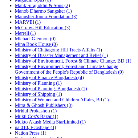
Malik Sirajuddin & Sons (2)
Manob Dharmo Sangsker (1)
Manusher Jonno Foundation (3)
MARVEl (1)
McGraw- Hill Education (3)
Merrell (1)
Michael Glennon (0)
Mina Book House (0)
Ministry of Chittagong Hill Tracts Affairs (1)
Ministry of Disaster Management and Relief (1)
Ministry of Environment, Forest & Climate Change, BD (1)
Ministry of Environment, Forest and Climate Change
Government of the People's Republic of Bangladesh (0)
Ministry of Finance Bangladesh (4)
Ministry of Planning (1)
Ministry of Planning, Bangladesh (1)
Ministry of Shipping (1)
Ministry of Women and Children Affairs, Bd (1)
Mitra & Ghosh Publishers (8)
Mridul Prokashon (1)
Mukti Cox's Bazar (1)
Mukto Akash Media StarLimited (1)
nai010, Ecoshape (1)
Nation Press (1)