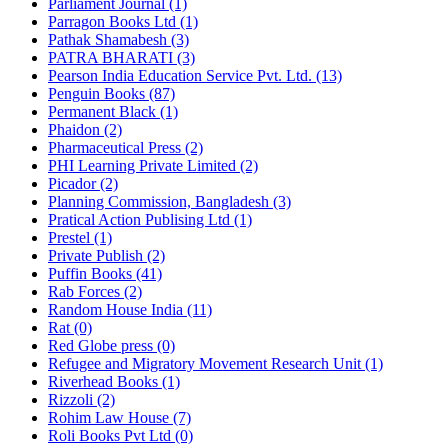
Parliament Journal (1)
Parragon Books Ltd (1)
Pathak Shamabesh (3)
PATRA BHARATI (3)
Pearson India Education Service Pvt. Ltd. (13)
Penguin Books (87)
Permanent Black (1)
Phaidon (2)
Pharmaceutical Press (2)
PHI Learning Private Limited (2)
Picador (2)
Planning Commission, Bangladesh (3)
Pratical Action Publising Ltd (1)
Prestel (1)
Private Publish (2)
Puffin Books (41)
Rab Forces (2)
Random House India (11)
Rat (0)
Red Globe press (0)
Refugee and Migratory Movement Research Unit (1)
Riverhead Books (1)
Rizzoli (2)
Rohim Law House (7)
Roli Books Pvt Ltd (0)