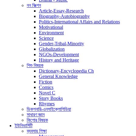
নন ফিক্শন
Article-Essay-Research
Biography-Autobiography
Politics-International Affairs and Relations
Motivational
Environment
Science
Gender-Tribal-Minority
Globalization
NGOs-Development
History and Heritage
শিশু বিষয়ক
Dictionary-Encyclopedia Ch
General Knowledge
Fiction
Comics
Novel C
Story Books
Rhymes
ডিকশনারি-এনসাইক্লোপিডিয়া
সাধারণ জ্ঞান
কিশোর বিষয়ক
ইউনিভার্সিটি
ব্যবসায় শিক্ষা