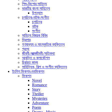
শিশু-কিশোর সাহিত্য
ভারতীয় বাংলা সাহিত্যে
উপন্যাস
চলচিত্র-নাটক-সংগীত
চলচিত্র
নাটক
সংগীত
সাহিত্য বিষয়ক বিবিধ
থ্রিলার
গণমাধ্যম ও সাংস্কৃতিক ব্যক্তিত্ব
গ্রন্থ
জীবনী-আত্মজীবনী-স্মৃতিকথা
আবৃত্তি ও কলাকৌশল
চিরায়ত কাব্য
সাহিত্যিক, শিল্প ও সংগীত ব্যক্তিত্ব
ইংলিশ ফিকশন-ননফিকশন
ফিকশন
Novel
Romance
Story
Thriller
Mysteries
Adventure
Poem
Drama - Music