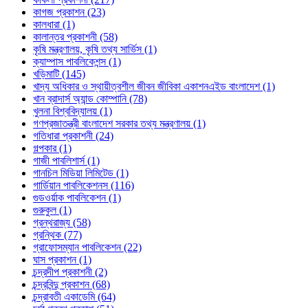
কাগজ প্রকাশন (23)
কালধারা (1)
কালান্তর প্রকাশনী (58)
কৃষি মন্ত্রণালয়, কৃষি তথ্য সার্ভিস (1)
ক্যাম্পাস পাবলিকেশন্স (1)
খড়িমাটি (145)
খাদ্য অধিকার ও স্থায়ীত্বশীল জীবন জীবিকা একাশনএইড বাংলাদেশ (1)
খান ব্রাদার্স অ্যান্ড কোম্পানি (78)
খুলনা বিশ্ববিদ্যালয় (1)
গণপ্রজাতন্ত্রী বাংলাদেশ সরকার তথ্য মন্ত্রণালয় (1)
গতিধারা প্রকাশনী (24)
গল্পকার (1)
গাজী পাবলিশার্স (1)
গানচিল মিডিয়া লিমিটেড (1)
গার্ডিয়ান পাবলিকেশনস (116)
গুডওর্য়াক পাবলিকেশন (1)
গুরুকুল (1)
গ্রন্থরাজ্য (58)
গ্রন্থিক (77)
গ্রাফোসম্যান পাবলিকেশন (22)
ঘাস প্রকাশন (1)
চন্দ্রদীপ প্রকাশনী (2)
চন্দ্রবিন্দু প্রকাশন (68)
চন্দ্রাবতী একাডেমি (64)