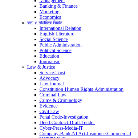
Management
Banking & Finance
Marketing
Economics
কলা ও সামাজিক বিজ্ঞান
International Relation
English Literature
Social Science
Public Administration
Political Science
Education
Journalism
Law & Justice
Service-Trust
Advocacy
Law Journal
Constitution-Human Rights-Administration
Criminal Law
Crime & Criminology
Evidence
Civil Law
Penal Code-Investigation
Deed-Contract-Draft-Tender
Cyber-Press-Media-IT
Company-Bank-NI Act-Insurance-Commercial