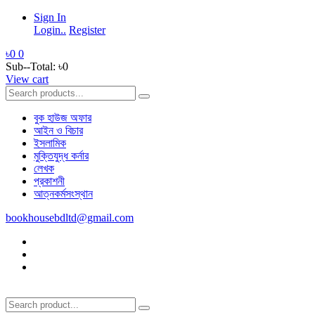
Sign In
Login..
Register
৳0
0
Sub--Total:
৳0
View cart
বুক হাউজ অফার
আইন ও বিচার
ইসলামিক
মুক্তিযুদ্ধ কর্নার
লেখক
প্রকাশনী
আত্নকর্মসংস্থান
bookhousebdltd@gmail.com