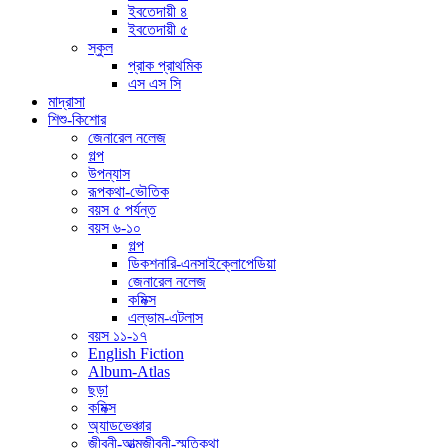
ইবতেদায়ী ৪
ইবতেদায়ী ৫
স্কুল
প্রাক প্রাথমিক
এস এস সি
মাদ্রাসা
শিশু-কিশোর
জেনারেল নলেজ
গল্প
উপন্যাস
রূপকথা-ভৌতিক
বয়স ৫ পর্যন্ত
বয়স ৬-১০
গল্প
ডিকশনারি-এনসাইক্লোপেডিয়া
জেনারেল নলেজ
কমিক্স
এল্ভাম-এটলাস
বয়স ১১-১৭
English Fiction
Album-Atlas
ছড়া
কমিক্স
অ্যাডভেঞ্চার
জীবনী-আত্মজীবনী-স্মৃতিকথা