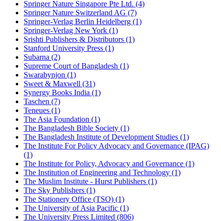
Springer Nature Singapore Pte Ltd. (4)
Springer Nature Switzerland AG (7)
Springer-Verlag Berlin Heidelberg (1)
Springer-Verlag New York (1)
Srishti Publishers & Distributors (1)
Stanford University Press (1)
Subarna (2)
Supreme Court of Bangladesh (1)
Swarabynjon (1)
Sweet & Maxwell (31)
Synergy Books India (1)
Taschen (7)
Teneues (1)
The Asia Foundation (1)
The Bangladesh Bible Society (1)
The Bangladesh Institute of Development Studies (1)
The Institute For Policy Advocacy and Governance (IPAG)
(1)
The Institute for Policy, Advocacy and Governance (1)
The Institution of Engineering and Technology (1)
The Muslim Institute - Hurst Publishers (1)
The Sky Publishers (1)
The Stationery Office (TSO) (1)
The University of Asia Pacific (1)
The University Press Limited (806)