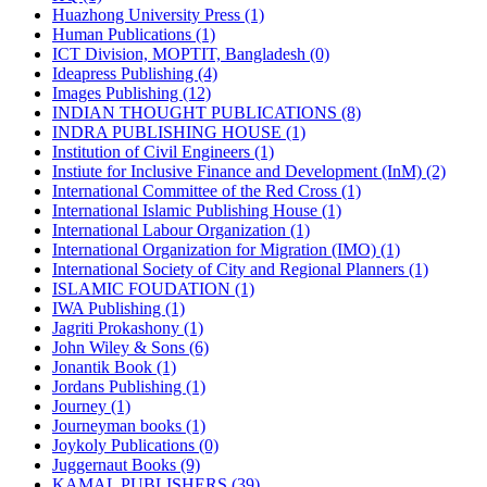
Huazhong University Press (1)
Human Publications (1)
ICT Division, MOPTIT, Bangladesh (0)
Ideapress Publishing (4)
Images Publishing (12)
INDIAN THOUGHT PUBLICATIONS (8)
INDRA PUBLISHING HOUSE (1)
Institution of Civil Engineers (1)
Instiute for Inclusive Finance and Development (InM) (2)
International Committee of the Red Cross (1)
International Islamic Publishing House (1)
International Labour Organization (1)
International Organization for Migration (IMO) (1)
International Society of City and Regional Planners (1)
ISLAMIC FOUDATION (1)
IWA Publishing (1)
Jagriti Prokashony (1)
John Wiley & Sons (6)
Jonantik Book (1)
Jordans Publishing (1)
Journey (1)
Journeyman books (1)
Joykoly Publications (0)
Juggernaut Books (9)
KAMAL PUBLISHERS (39)