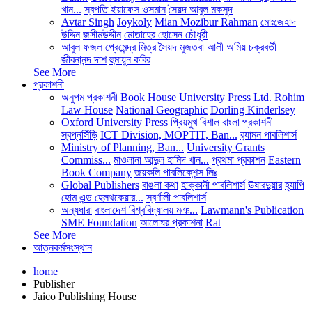
খান...
স্বপতি ইয়াফেস ওসমান
সৈয়দ আবুল মকসুদ
Avtar Singh
Joykoly
Mian Mozibur Rahman
মোঃজেহাদ
উদ্দিন
জসীমউদ্দীন
মোতাহের হোসেন চৌধুরী
আবুল ফজল
প্রেমেন্দ্র মিত্র
সৈয়দ মুজতবা আলী
অমিয় চক্রবর্তী
জীবনানন্দ দাশ
হুমায়ুন কবির
See More
প্রকাশনী
অনুপম প্রকাশনী
Book House
University Press Ltd.
Rohim
Law House
National Geographic
Dorling Kinderlsey
Oxford University Press
প্রিয়মুখ
বিশাল বাংলা প্রকাশনী
স্বপ্নসিঁড়ি
ICT Division, MOPTIT, Ban...
র‍্যামন পাবলিশার্স
Ministry of Planning, Ban...
University Grants
Commiss...
মাওলানা আব্দুল হামিদ খান...
প্রথমা প্রকাশন
Eastern
Book Company
জয়কলি পাবলিকেশন্স লিঃ
Global Publishers
বাঙলা কথা
হাক্কানী পাবলিশার্স
ঊষারদুয়ার
হ্যাপি
হোম এন্ড হেলথকেয়ার...
স্বর্ণালী পাবলিশার্স
অন্যধারা
বাংলাদেশ বিশ্ববিদ্যালয় মঞ...
Lawmann's Publication
SME Foundation
আলোঘর প্রকাশনা
Rat
See More
আত্নকর্মসংস্থান
home
Publisher
Jaico Publishing House