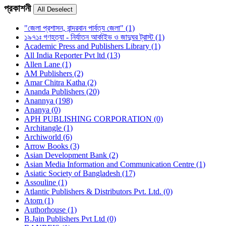
প্রকাশনী
"জেলা প্রশাসন, বান্দরবান পার্বত্য জেলা" (1)
১৯৭১ঃ গণহত্যা - নির্যাতন আর্কাইভ ও জাদুঘর ট্রাস্ট (1)
Academic Press and Publishers Library (1)
All India Reporter Pvt ltd (13)
Allen Lane (1)
AM Publishers (2)
Amar Chitra Katha (2)
Ananda Publishers (20)
Anannya (198)
Ananya (0)
APH PUBLISHING CORPORATION (0)
Architangle (1)
Archiworld (6)
Arrow Books (3)
Asian Development Bank (2)
Asian Media Information and Communication Centre (1)
Asiatic Society of Bangladesh (17)
Assouline (1)
Atlantic Publishers & Distributors Pvt. Ltd. (0)
Atom (1)
Authorhouse (1)
B.Jain Publishers Pvt Ltd (0)