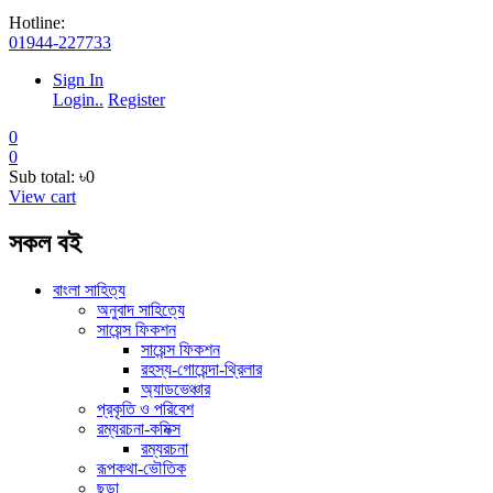
Hotline:
01944-227733
Sign In
Login..
Register
0
0
Sub total:
৳0
View cart
সকল বই
বাংলা সাহিত্য
অনুবাদ সাহিত্যে
সায়েন্স ফিকশন
সায়েন্স ফিকশন
রহস্য-গোয়েন্দা-থ্রিলার
অ্যাডভেঞ্চার
প্রকৃতি ও পরিবেশ
রম্যরচনা-কমিক্স
রম্যরচনা
রূপকথা-ভৌতিক
ছড়া