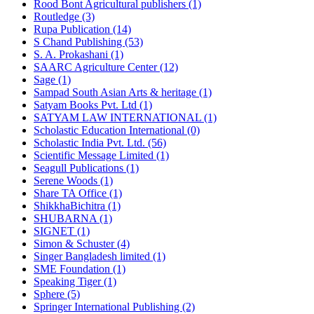
Rood Bont Agricultural publishers (1)
Routledge (3)
Rupa Publication (14)
S Chand Publishing (53)
S. A. Prokashani (1)
SAARC Agriculture Center (12)
Sage (1)
Sampad South Asian Arts & heritage (1)
Satyam Books Pvt. Ltd (1)
SATYAM LAW INTERNATIONAL (1)
Scholastic Education International (0)
Scholastic India Pvt. Ltd. (56)
Scientific Message Limited (1)
Seagull Publications (1)
Serene Woods (1)
Share TA Office (1)
ShikkhaBichitra (1)
SHUBARNA (1)
SIGNET (1)
Simon & Schuster (4)
Singer Bangladesh limited (1)
SME Foundation (1)
Speaking Tiger (1)
Sphere (5)
Springer International Publishing (2)