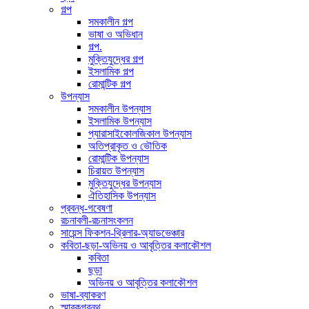
গল্প
সমকালীন গল্প
ভাষা ও অভিধান
গল্প.
মুক্তিযুদ্ধের গল্প
ইসলামিক গল্প
রোমান্টিক গল্প
উপন্যাস
সমকালীন উপন্যাস
ইসলামিক উপন্যাস
প্যারাসাইকোলজিকাল উপন্যাস
অতিপ্রাকৃত ও ভৌতিক
রোমান্টিক উপন্যাস
চিরায়ত উপন্যাস
মুক্তিযুদ্ধের উপন্যাস
ঐতিহাসিক উপন্যাস
প্রবন্ধ-গবেষণা
রচনাবলী-রচনাসংকলন
সায়েন্স ফিকশন-থ্রিলার-অ্যাডভেঞ্চার
কবিতা-ছড়া-অভিনয় ও আবৃত্তির কলাকৌশল
কবিতা
ছড়া
অভিনয় ও আবৃত্তির কলাকৌশল
ভাষা-ব্যাকরণ
স্মারকগ্রন্থ