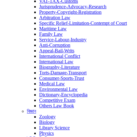
VAT-TAX-Customs
Jurisprudence-Advocacy-Research
Property-Copyright-Registration
Arbitration Law
Specific Relief-Limitation-Contempt of Court
Maritime Law
Family Law
Service-Labour-Industry
Anti-Corruption
Appeal-Bail-Writs
International Conflict
International Law
Biography-Literature
Torts-Damage-Transport
Consumer-Sports-Trust
Medical Law
Environmental Law
Dictionary-Encyclopedia
Competitive Exam
Others Law Book
বিজ্ঞান
Zoology
Biology
Library Science
Physics