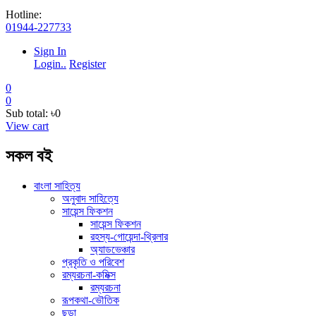
Hotline:
01944-227733
Sign In
Login..
Register
0
0
Sub total:
৳0
View cart
সকল বই
বাংলা সাহিত্য
অনুবাদ সাহিত্যে
সায়েন্স ফিকশন
সায়েন্স ফিকশন
রহস্য-গোয়েন্দা-থ্রিলার
অ্যাডভেঞ্চার
প্রকৃতি ও পরিবেশ
রম্যরচনা-কমিক্স
রম্যরচনা
রূপকথা-ভৌতিক
ছড়া