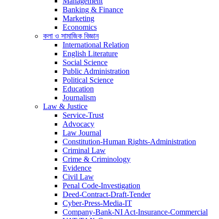
Management
Banking & Finance
Marketing
Economics
কলা ও সামাজিক বিজ্ঞান
International Relation
English Literature
Social Science
Public Administration
Political Science
Education
Journalism
Law & Justice
Service-Trust
Advocacy
Law Journal
Constitution-Human Rights-Administration
Criminal Law
Crime & Criminology
Evidence
Civil Law
Penal Code-Investigation
Deed-Contract-Draft-Tender
Cyber-Press-Media-IT
Company-Bank-NI Act-Insurance-Commercial