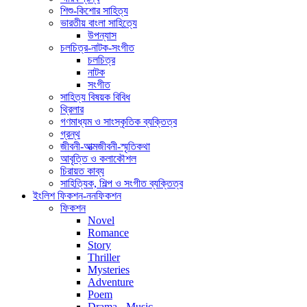
শিশু-কিশোর সাহিত্য
ভারতীয় বাংলা সাহিত্যে
উপন্যাস
চলচিত্র-নাটক-সংগীত
চলচিত্র
নাটক
সংগীত
সাহিত্য বিষয়ক বিবিধ
থ্রিলার
গণমাধ্যম ও সাংস্কৃতিক ব্যক্তিত্ব
গ্রন্থ
জীবনী-আত্মজীবনী-স্মৃতিকথা
আবৃত্তি ও কলাকৌশল
চিরায়ত কাব্য
সাহিত্যিক, শিল্প ও সংগীত ব্যক্তিত্ব
ইংলিশ ফিকশন-ননফিকশন
ফিকশন
Novel
Romance
Story
Thriller
Mysteries
Adventure
Poem
Drama - Music