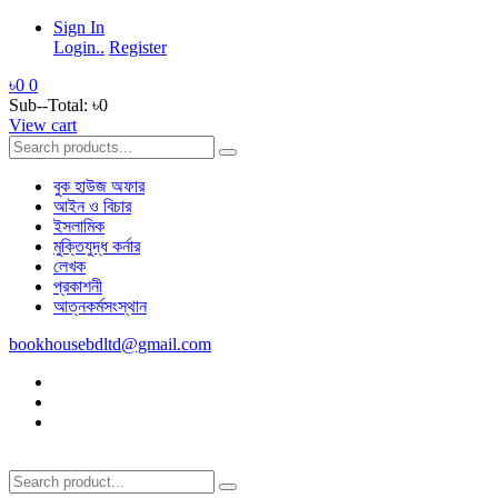
Sign In
Login..
Register
৳0
0
Sub--Total:
৳0
View cart
বুক হাউজ অফার
আইন ও বিচার
ইসলামিক
মুক্তিযুদ্ধ কর্নার
লেখক
প্রকাশনী
আত্নকর্মসংস্থান
bookhousebdltd@gmail.com