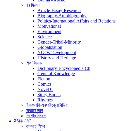
নন ফিক্শন
Article-Essay-Research
Biography-Autobiography
Politics-International Affairs and Relations
Motivational
Environment
Science
Gender-Tribal-Minority
Globalization
NGOs-Development
History and Heritage
শিশু বিষয়ক
Dictionary-Encyclopedia Ch
General Knowledge
Fiction
Comics
Novel C
Story Books
Rhymes
ডিকশনারি-এনসাইক্লোপিডিয়া
সাধারণ জ্ঞান
কিশোর বিষয়ক
ইউনিভার্সিটি
ব্যবসায় শিক্ষা