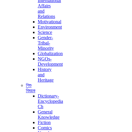
International
Affairs
and
Relations
Motivational
Environment
Science
Gender-
Tribal-
Minority
Globalization
NGOs-
Development
History
and
Heritage
শিশু
বিষয়ক
Dictionary-
Encyclopedia
Ch
General
Knowledge
Fiction
Comics