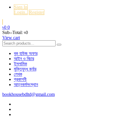
Sign In
Login..
Register
৳0
0
Sub--Total:
৳0
View cart
বুক হাউজ অফার
আইন ও বিচার
ইসলামিক
মুক্তিযুদ্ধ কর্নার
লেখক
প্রকাশনী
আত্নকর্মসংস্থান
bookhousebdltd@gmail.com