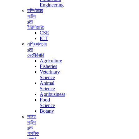
Engineering
কম্পিউটার
সাইন্স
এন্ড
ইঞ্জিনিয়ারিং
CSE
ICT
এগ্রিকালচার
এন্ড
ভেটেরিনারি
Agriculture
Fisheries
Veterinary
Science
Animal
Science
Agribusiness
Food
Science
Botany
লাইফ
সাইন্স
এন্ড
পাবলিক
হেলথ