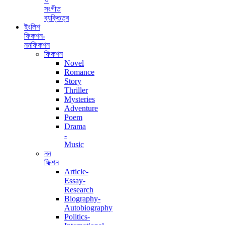
সংগীত
ব্যক্তিত্ব
ইংলিশ
ফিকশন-
ননফিকশন
ফিকশন
Novel
Romance
Story
Thriller
Mysteries
Adventure
Poem
Drama
-
Music
নন
ফিক্শন
Article-
Essay-
Research
Biography-
Autobiography
Politics-