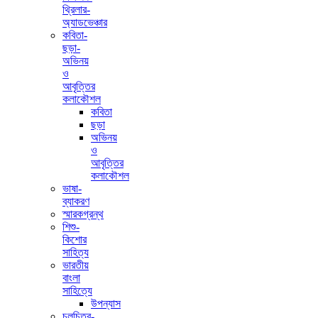
থ্রিলার-
অ্যাডভেঞ্চার
কবিতা-
ছড়া-
অভিনয়
ও
আবৃত্তির
কলাকৌশল
কবিতা
ছড়া
অভিনয়
ও
আবৃত্তির
কলাকৌশল
ভাষা-
ব্যাকরণ
স্মারকগ্রন্থ
শিশু-
কিশোর
সাহিত্য
ভারতীয়
বাংলা
সাহিত্যে
উপন্যাস
চলচিত্র-