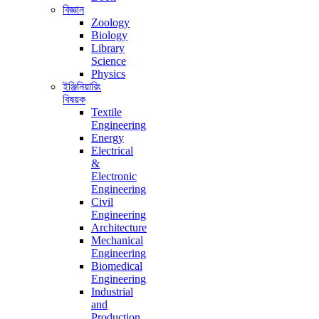
বিজ্ঞান
Zoology
Biology
Library
Science
Physics
ইঞ্জিনিয়ারিং
বিষয়ক
Textile
Engineering
Energy
Electrical
&
Electronic
Engineering
Civil
Engineering
Architecture
Mechanical
Engineering
Biomedical
Engineering
Industrial
and
Production