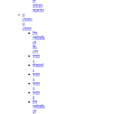
সি
ফাইনাল
সাজেশান
ও
লেভেল-
এ
লেভেল
প্রি
প্রাইমারি-
কে
জি-
প্লে
ক্লাস
১
স্ট্যান্ডার্ড
১
ক্লাস
২
ক্লাস
৩
ক্লাস
৪
প্রি
প্রাইমারি-
কে