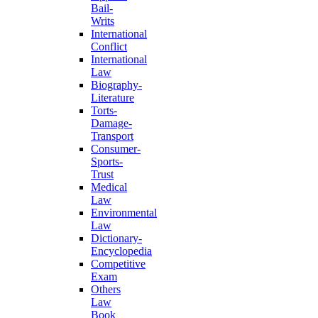
Bail-
Writs
International
Conflict
International
Law
Biography-
Literature
Torts-
Damage-
Transport
Consumer-
Sports-
Trust
Medical
Law
Environmental
Law
Dictionary-
Encyclopedia
Competitive
Exam
Others
Law
Book