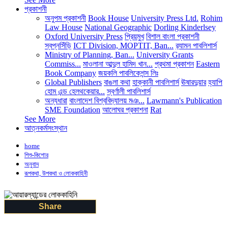
প্রকাশনী
অনুপম প্রকাশনী
Book House
University Press Ltd.
Rohim
Law House
National Geographic
Dorling Kinderlsey
Oxford University Press
প্রিয়মুখ
বিশাল বাংলা প্রকাশনী
স্বপ্নসিঁড়ি
ICT Division, MOPTIT, Ban...
র‍্যামন পাবলিশার্স
Ministry of Planning, Ban...
University Grants
Commiss...
মাওলানা আব্দুল হামিদ খান...
প্রথমা প্রকাশন
Eastern
Book Company
জয়কলি পাবলিকেশন্স লিঃ
Global Publishers
বাঙলা কথা
হাক্কানী পাবলিশার্স
ঊষারদুয়ার
হ্যাপি
হোম এন্ড হেলথকেয়ার...
স্বর্ণালী পাবলিশার্স
অন্যধারা
বাংলাদেশ বিশ্ববিদ্যালয় মঞ...
Lawmann's Publication
SME Foundation
আলোঘর প্রকাশনা
Rat
See More
আত্নকর্মসংস্থান
home
শিশু-কিশোর
অনুবাদ
রূপকথা, উপকথা ও লোককাহিনী
Share