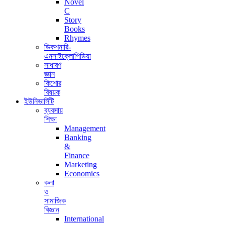
Novel
C
Story
Books
Rhymes
ডিকশনারি-
এনসাইক্লোপিডিয়া
সাধারণ
জ্ঞান
কিশোর
বিষয়ক
ইউনিভার্সিটি
ব্যবসায়
শিক্ষা
Management
Banking
&
Finance
Marketing
Economics
কলা
ও
সামাজিক
বিজ্ঞান
International