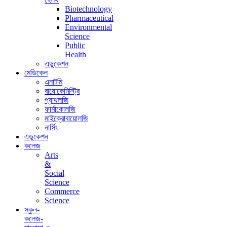
Biotechnology
Pharmaceutical
Environmental
Science
Public
Health
এডুকেশন
মেডিকেল
এনাটমি
বায়োকেমিস্ট্রি
প্যাথলজি
ফার্মাকোলজি
মাইক্রোবায়োলজি
নার্সিং
এডুকেশন
কলেজ
Arts
&
Social
Science
Commerce
Science
স্কুল-
কলেজ-