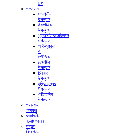
গল্প
উপন্যাস
সমকালীন
উপন্যাস
ইসলামিক
উপন্যাস
প্যারাসাইকোলজিকাল
উপন্যাস
অতিপ্রাকৃত
ও
ভৌতিক
রোমান্টিক
উপন্যাস
চিরায়ত
উপন্যাস
মুক্তিযুদ্ধের
উপন্যাস
ঐতিহাসিক
উপন্যাস
প্রবন্ধ-
গবেষণা
রচনাবলী-
রচনাসংকলন
সায়েন্স
ফিকশন-