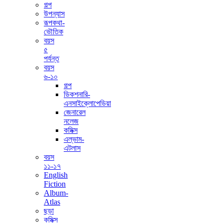
গল্প
উপন্যাস
রূপকথা-
ভৌতিক
বয়স
৫
পর্যন্ত
বয়স
৬-১০
গল্প
ডিকশনারি-
এনসাইক্লোপেডিয়া
জেনারেল
নলেজ
কমিক্স
এল্ভাম-
এটলাস
বয়স
১১-১৭
English
Fiction
Album-
Atlas
ছড়া
কমিক্স