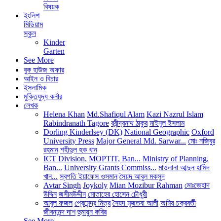
বিষয়ক
ইংলিশ
মিডিয়াম
স্কুল
Kinder
Garten
See More
বুক হাউজ অফার
আইন ও বিচার
ইসলামিক
মুক্তিযুদ্ধ কর্নার
লেখক
Helena Khan
Md.Shafiqul Alam
Kazi Nazrul Islam
Rabindranath Tagore
রবীন্দ্রনাথ ঠাকুর
মাইনুল ইসলাম
Dorling Kinderlsey (DK)
National Geographic
Oxford
University Press
Major General Md. Sarwar...
মোঃ নজিবুর
রহমান
শহীদুল হক খান
ICT Division, MOPTIT, Ban...
Ministry of Planning,
Ban...
University Grants Commiss...
মাওলানা আব্দুল হামিদ
খান...
স্বপতি ইয়াফেস ওসমান
সৈয়দ আবুল মকসুদ
Avtar Singh
Joykoly
Mian Mozibur Rahman
মোঃজেহাদ
উদ্দিন
জসীমউদ্দীন
মোতাহের হোসেন চৌধুরী
আবুল ফজল
প্রেমেন্দ্র মিত্র
সৈয়দ মুজতবা আলী
অমিয় চক্রবর্তী
জীবনানন্দ দাশ
হুমায়ুন কবির
See More