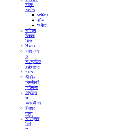
নাটক-
সংগীত
চলচিত্র
নাটক
সংগীত
সাহিত্য
বিষয়ক
বিবিধ
থ্রিলার
গণমাধ্যম
ও
সাংস্কৃতিক
ব্যক্তিত্ব
গ্রন্থ
জীবনী-
আত্মজীবনী-
স্মৃতিকথা
আবৃত্তি
ও
কলাকৌশল
চিরায়ত
কাব্য
সাহিত্যিক,
শিল্প
ও