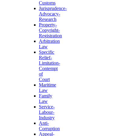
Customs
Jurisprudence-
Advocacy-
Research
Property-
Copyright-
Registration
Arbitration
Law
Specific
Relief-
Limitation-
Contempt
of
Court
Maritime
Law
Family
Law
Service-
Labour-
Industry
Anti-
Corruption
Appeal-