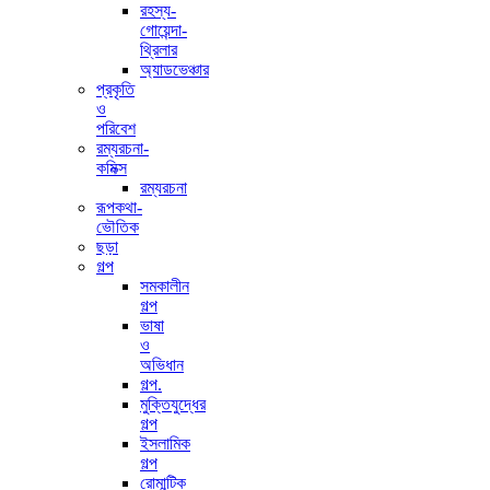
রহস্য-
গোয়েন্দা-
থ্রিলার
অ্যাডভেঞ্চার
প্রকৃতি
ও
পরিবেশ
রম্যরচনা-
কমিক্স
রম্যরচনা
রূপকথা-
ভৌতিক
ছড়া
গল্প
সমকালীন
গল্প
ভাষা
ও
অভিধান
গল্প.
মুক্তিযুদ্ধের
গল্প
ইসলামিক
গল্প
রোমান্টিক