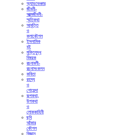
অ্যাডভেঞ্চার
জীবনী-
আত্মজীবনী-
স্মৃতিকথা
আবৃত্তি
ও
কলাকৌশল
ইসলামিক
বই
মুক্তিযুদ্ধ
বিষয়ক
রচনাবলী-
রচনাসংকলন
কবিতা
রহস্য
ও
গোয়েন্দা
রূপকথা,
উপকথা
ও
লোককাহিনী
ছবি
আঁকার
কৌশল
বিজ্ঞান