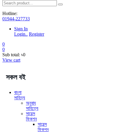
Hotline:
01944-227733
Sign In
Login..
Register
0
0
Sub total:
৳0
View cart
সকল বই
বাংলা
সাহিত্য
অনুবাদ
সাহিত্যে
সায়েন্স
ফিকশন
সায়েন্স
ফিকশন