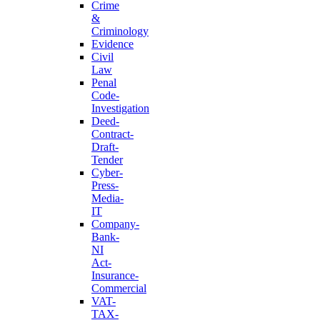
Crime
&
Criminology
Evidence
Civil
Law
Penal
Code-
Investigation
Deed-
Contract-
Draft-
Tender
Cyber-
Press-
Media-
IT
Company-
Bank-
NI
Act-
Insurance-
Commercial
VAT-
TAX-