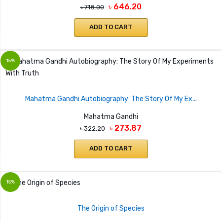
৳ 646.20
৳ 718.00
ADD TO CART
15%
Mahatma Gandhi Autobiography: The Story Of My Ex...
Mahatma Gandhi
৳ 273.87
৳ 322.20
ADD TO CART
15%
The Origin of Species