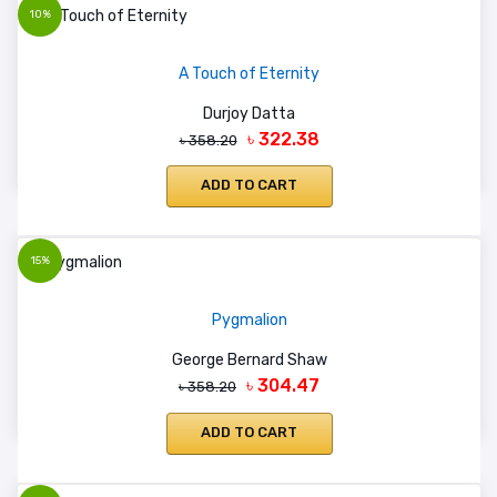
10%
A Touch of Eternity
Durjoy Datta
৳ 322.38
৳ 358.20
ADD TO CART
15%
Pygmalion
George Bernard Shaw
৳ 304.47
৳ 358.20
ADD TO CART