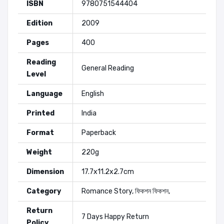
ISBN
9780751544404
Edition
2009
Pages
400
Reading
General Reading
Level
Language
English
Printed
India
Format
Paperback
Weight
220g
Dimension
17.7x11.2x2.7cm
Category
Romance
Story
,
ফিকশন
ফিকশন
,
Return
7 Days Happy Return
Policy