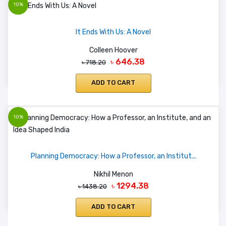
10%
It Ends With Us: A Novel
Colleen Hoover
৳ 646.38
৳ 718.20
ADD TO CART
10%
Planning Democracy: How a Professor, an Institut...
Nikhil Menon
৳ 1294.38
৳ 1438.20
ADD TO CART