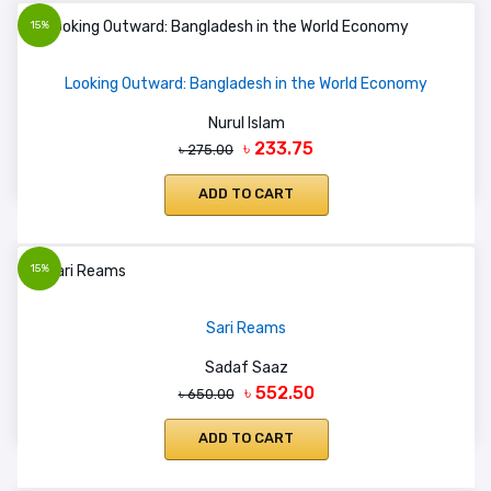
15%
Looking Outward: Bangladesh in the World Economy
Nurul Islam
৳ 233.75
৳ 275.00
ADD TO CART
15%
Sari Reams
Sadaf Saaz
৳ 552.50
৳ 650.00
ADD TO CART