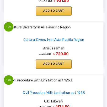
৳ 931.50
৳ 1035.00
ADD TO CART
10%
Cultural Diversity in Asia-Pacific Region
Anisuzzaman
৳ 720.00
৳ 800.00
ADD TO CART
10%
Civil Procedure With Limitation act 1963
C.K. Takwani
৳ 1174.50