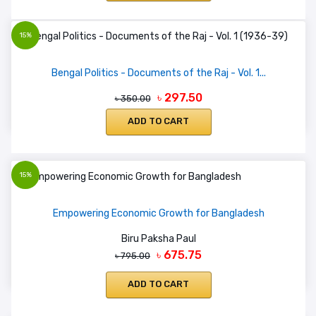
15%
Bengal Politics - Documents of the Raj - Vol. 1...
৳ 297.50
৳ 350.00
ADD TO CART
15%
Empowering Economic Growth for Bangladesh
Biru Paksha Paul
৳ 675.75
৳ 795.00
ADD TO CART