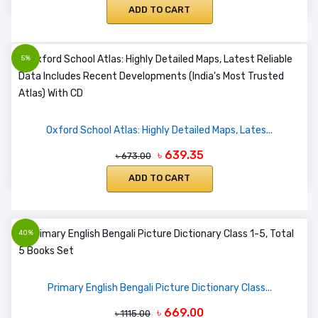
ADD TO CART
5%
Oxford School Atlas: Highly Detailed Maps, Lates...
৳ 639.35
৳ 673.00
ADD TO CART
40%
Primary English Bengali Picture Dictionary Class...
৳ 669.00
৳ 1115.00