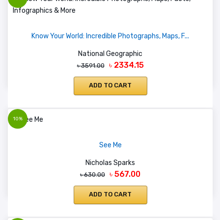
Know Your World: Incredible Photographs, Maps, F...
National Geographic
৳ 2334.15
৳ 3591.00
ADD TO CART
10%
See Me
Nicholas Sparks
৳ 567.00
৳ 630.00
ADD TO CART