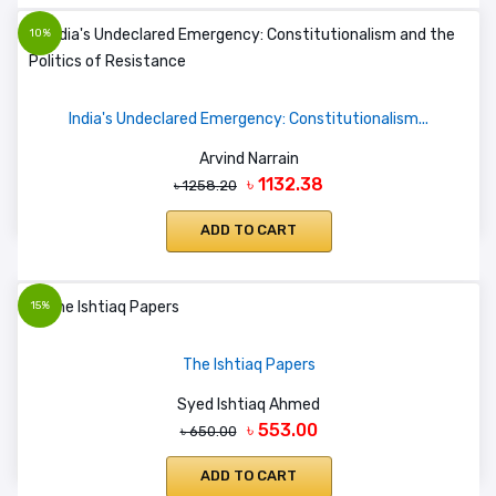
10%
India's Undeclared Emergency: Constitutionalism...
Arvind Narrain
৳ 1132.38
৳ 1258.20
ADD TO CART
15%
The Ishtiaq Papers
Syed Ishtiaq Ahmed
৳ 553.00
৳ 650.00
ADD TO CART