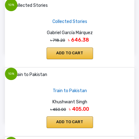
10%
Collected Stories
Gabriel García Márquez
৳ 646.38
৳ 718.20
ADD TO CART
10%
Train to Pakistan
Khushwant Singh
৳ 405.00
৳ 450.00
ADD TO CART