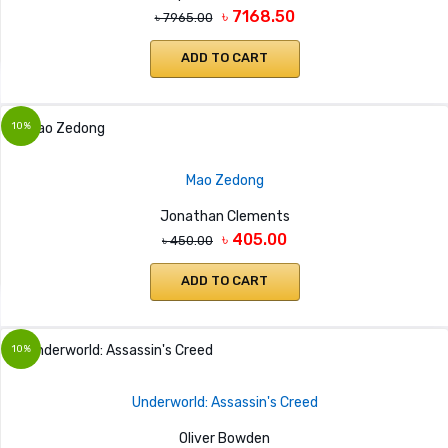
৳ 7168.50
৳ 7965.00
ADD TO CART
10%
Mao Zedong
Jonathan Clements
৳ 405.00
৳ 450.00
ADD TO CART
10%
Underworld: Assassin's Creed
Oliver Bowden