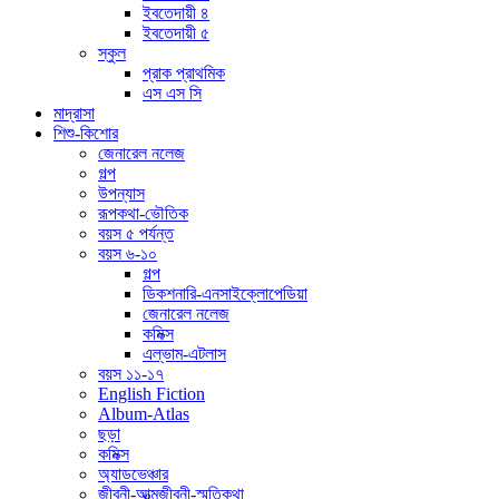
ইবতেদায়ী ৪
ইবতেদায়ী ৫
স্কুল
প্রাক প্রাথমিক
এস এস সি
মাদ্রাসা
শিশু-কিশোর
জেনারেল নলেজ
গল্প
উপন্যাস
রূপকথা-ভৌতিক
বয়স ৫ পর্যন্ত
বয়স ৬-১০
গল্প
ডিকশনারি-এনসাইক্লোপেডিয়া
জেনারেল নলেজ
কমিক্স
এল্ভাম-এটলাস
বয়স ১১-১৭
English Fiction
Album-Atlas
ছড়া
কমিক্স
অ্যাডভেঞ্চার
জীবনী-আত্মজীবনী-স্মৃতিকথা