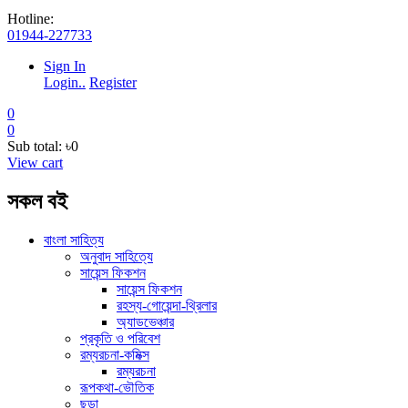
Hotline:
01944-227733
Sign In
Login..
Register
0
0
Sub total:
৳0
View cart
সকল বই
বাংলা সাহিত্য
অনুবাদ সাহিত্যে
সায়েন্স ফিকশন
সায়েন্স ফিকশন
রহস্য-গোয়েন্দা-থ্রিলার
অ্যাডভেঞ্চার
প্রকৃতি ও পরিবেশ
রম্যরচনা-কমিক্স
রম্যরচনা
রূপকথা-ভৌতিক
ছড়া