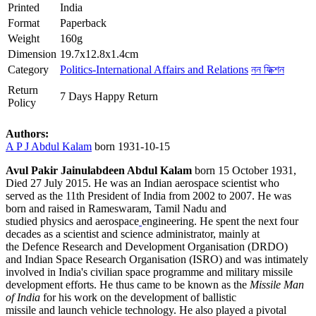
Printed
India
Format
Paperback
Weight
160g
Dimension
19.7x12.8x1.4cm
Category
Politics-International Affairs and Relations
নন ফিক্শন
Return
7 Days Happy Return
Policy
Authors:
A P J Abdul Kalam
born 1931-10-15
Avul Pakir Jainulabdeen Abdul Kalam
born 15 October 1931,
Died 27 July 2015. He was an Indian aerospace scientist who
served as the 11th President of India from 2002 to 2007. He was
born and raised in Rameswaram, Tamil Nadu and
studied physics and aerospace
engineering. He spent the next four
decades as a scientist and science administrator, mainly at
the Defence Research and Development Organisation (DRDO)
and Indian Space Research Organisation (ISRO) and was intimately
involved in India's civilian space programme and military missile
development efforts. He thus came to be known as the
Missile Man
of India
for his work on the development of ballistic
missile and launch vehicle technology. He also played a pivotal