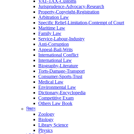
VAT-TAX-Customs
Jurisprudence-Advocacy-Research
Property-Copyright-Registration
Arbitration Law
Specific Relief-Limitation-Contempt of Court
Maritime Law
Family Law
Service-Labour-Industry
Anti-Corruption
Appeal-Bail-Writs
International Conflict
International Law
Biography-Literature
Torts-Damage-Transport
Consumer-Sports-Trust
Medical Law
Environmental Law
Dictionary-Encyclopedia
Competitive Exam
Others Law Book
বিজ্ঞান
Zoology
Biology
Library Science
Physics