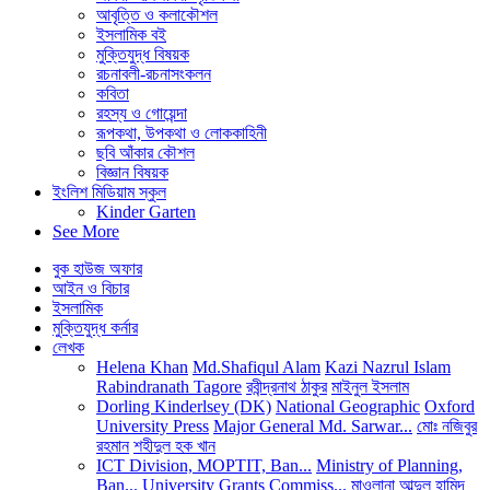
আবৃত্তি ও কলাকৌশল
ইসলামিক বই
মুক্তিযুদ্ধ বিষয়ক
রচনাবলী-রচনাসংকলন
কবিতা
রহস্য ও গোয়েন্দা
রূপকথা, উপকথা ও লোককাহিনী
ছবি আঁকার কৌশল
বিজ্ঞান বিষয়ক
ইংলিশ মিডিয়াম স্কুল
Kinder Garten
See More
বুক হাউজ অফার
আইন ও বিচার
ইসলামিক
মুক্তিযুদ্ধ কর্নার
লেখক
Helena Khan
Md.Shafiqul Alam
Kazi Nazrul Islam
Rabindranath Tagore
রবীন্দ্রনাথ ঠাকুর
মাইনুল ইসলাম
Dorling Kinderlsey (DK)
National Geographic
Oxford
University Press
Major General Md. Sarwar...
মোঃ নজিবুর
রহমান
শহীদুল হক খান
ICT Division, MOPTIT, Ban...
Ministry of Planning,
Ban...
University Grants Commiss...
মাওলানা আব্দুল হামিদ