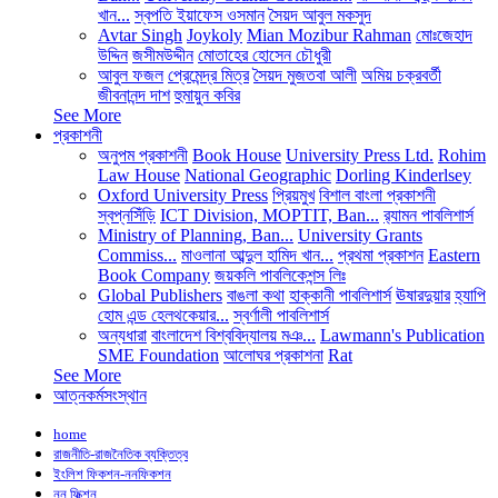
খান...
স্বপতি ইয়াফেস ওসমান
সৈয়দ আবুল মকসুদ
Avtar Singh
Joykoly
Mian Mozibur Rahman
মোঃজেহাদ
উদ্দিন
জসীমউদ্দীন
মোতাহের হোসেন চৌধুরী
আবুল ফজল
প্রেমেন্দ্র মিত্র
সৈয়দ মুজতবা আলী
অমিয় চক্রবর্তী
জীবনানন্দ দাশ
হুমায়ুন কবির
See More
প্রকাশনী
অনুপম প্রকাশনী
Book House
University Press Ltd.
Rohim
Law House
National Geographic
Dorling Kinderlsey
Oxford University Press
প্রিয়মুখ
বিশাল বাংলা প্রকাশনী
স্বপ্নসিঁড়ি
ICT Division, MOPTIT, Ban...
র‍্যামন পাবলিশার্স
Ministry of Planning, Ban...
University Grants
Commiss...
মাওলানা আব্দুল হামিদ খান...
প্রথমা প্রকাশন
Eastern
Book Company
জয়কলি পাবলিকেশন্স লিঃ
Global Publishers
বাঙলা কথা
হাক্কানী পাবলিশার্স
ঊষারদুয়ার
হ্যাপি
হোম এন্ড হেলথকেয়ার...
স্বর্ণালী পাবলিশার্স
অন্যধারা
বাংলাদেশ বিশ্ববিদ্যালয় মঞ...
Lawmann's Publication
SME Foundation
আলোঘর প্রকাশনা
Rat
See More
আত্নকর্মসংস্থান
home
রাজনীতি-রাজনৈতিক ব্যক্তিত্ব
ইংলিশ ফিকশন-ননফিকশন
নন ফিক্শন