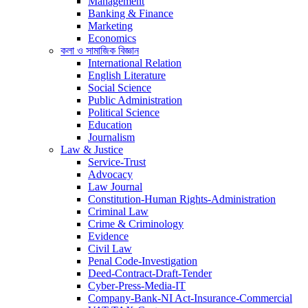
Management
Banking & Finance
Marketing
Economics
কলা ও সামাজিক বিজ্ঞান
International Relation
English Literature
Social Science
Public Administration
Political Science
Education
Journalism
Law & Justice
Service-Trust
Advocacy
Law Journal
Constitution-Human Rights-Administration
Criminal Law
Crime & Criminology
Evidence
Civil Law
Penal Code-Investigation
Deed-Contract-Draft-Tender
Cyber-Press-Media-IT
Company-Bank-NI Act-Insurance-Commercial