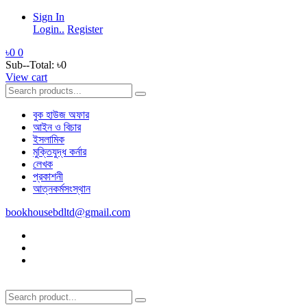
Sign In
Login..
Register
৳0
0
Sub--Total:
৳0
View cart
বুক হাউজ অফার
আইন ও বিচার
ইসলামিক
মুক্তিযুদ্ধ কর্নার
লেখক
প্রকাশনী
আত্নকর্মসংস্থান
bookhousebdltd@gmail.com