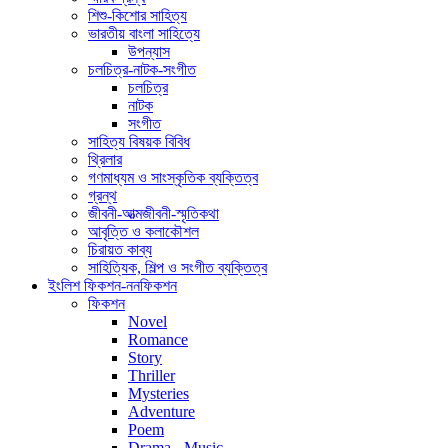
শিশু-কিশোর সাহিত্য
ভারতীয় বাংলা সাহিত্যে
উপন্যাস
চলচিত্র-নাটক-সংগীত
চলচিত্র
নাটক
সংগীত
সাহিত্য বিষয়ক বিবিধ
থ্রিলার
গণমাধ্যম ও সাংস্কৃতিক ব্যক্তিত্ব
গ্রন্থ
জীবনী-আত্মজীবনী-স্মৃতিকথা
আবৃত্তি ও কলাকৌশল
চিরায়ত কাব্য
সাহিত্যিক, শিল্প ও সংগীত ব্যক্তিত্ব
ইংলিশ ফিকশন-ননফিকশন
ফিকশন
Novel
Romance
Story
Thriller
Mysteries
Adventure
Poem
Drama - Music