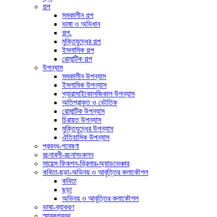
গল্প
সমকালীন গল্প
ভাষা ও অভিধান
গল্প.
মুক্তিযুদ্ধের গল্প
ইসলামিক গল্প
রোমান্টিক গল্প
উপন্যাস
সমকালীন উপন্যাস
ইসলামিক উপন্যাস
প্যারাসাইকোলজিকাল উপন্যাস
অতিপ্রাকৃত ও ভৌতিক
রোমান্টিক উপন্যাস
চিরায়ত উপন্যাস
মুক্তিযুদ্ধের উপন্যাস
ঐতিহাসিক উপন্যাস
প্রবন্ধ-গবেষণা
রচনাবলী-রচনাসংকলন
সায়েন্স ফিকশন-থ্রিলার-অ্যাডভেঞ্চার
কবিতা-ছড়া-অভিনয় ও আবৃত্তির কলাকৌশল
কবিতা
ছড়া
অভিনয় ও আবৃত্তির কলাকৌশল
ভাষা-ব্যাকরণ
স্মারকগ্রন্থ