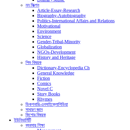
নন ফিক্শন
Article-Essay-Research
Biography-Autobiography
Politics-International Affairs and Relations
Motivational
Environment
Science
Gender-Tribal-Minority
Globalization
NGOs-Development
History and Heritage
শিশু বিষয়ক
Dictionary-Encyclopedia Ch
General Knowledge
Fiction
Comics
Novel C
Story Books
Rhymes
ডিকশনারি-এনসাইক্লোপিডিয়া
সাধারণ জ্ঞান
কিশোর বিষয়ক
ইউনিভার্সিটি
ব্যবসায় শিক্ষা