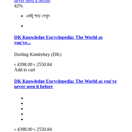
42%
একটু পড়ে দেখুন
DK Knowledge Encyclopedia: The World as
you've...
Dorling Kinderlsey (DK)
৳ 4398.00
৳ 2550.84
Add to cart
DK Knowledge Encyclopedia: The World as you've
never seen it before
৳ 4398.00
৳ 2550.84