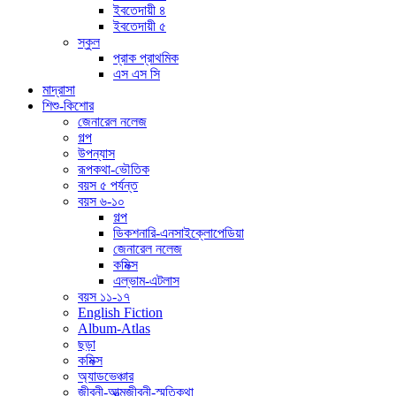
ইবতেদায়ী ৪
ইবতেদায়ী ৫
স্কুল
প্রাক প্রাথমিক
এস এস সি
মাদ্রাসা
শিশু-কিশোর
জেনারেল নলেজ
গল্প
উপন্যাস
রূপকথা-ভৌতিক
বয়স ৫ পর্যন্ত
বয়স ৬-১০
গল্প
ডিকশনারি-এনসাইক্লোপেডিয়া
জেনারেল নলেজ
কমিক্স
এল্ভাম-এটলাস
বয়স ১১-১৭
English Fiction
Album-Atlas
ছড়া
কমিক্স
অ্যাডভেঞ্চার
জীবনী-আত্মজীবনী-স্মৃতিকথা