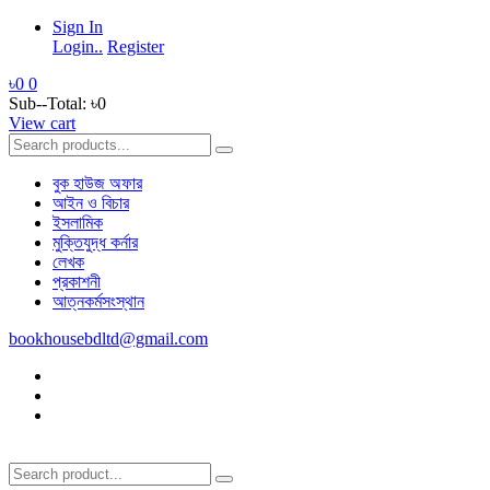
Sign In
Login..
Register
৳0
0
Sub--Total:
৳0
View cart
বুক হাউজ অফার
আইন ও বিচার
ইসলামিক
মুক্তিযুদ্ধ কর্নার
লেখক
প্রকাশনী
আত্নকর্মসংস্থান
bookhousebdltd@gmail.com