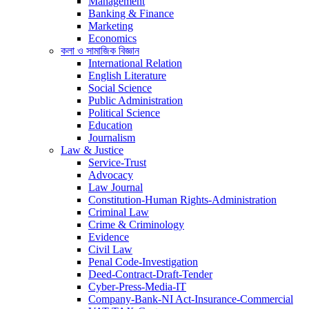
Management
Banking & Finance
Marketing
Economics
কলা ও সামাজিক বিজ্ঞান
International Relation
English Literature
Social Science
Public Administration
Political Science
Education
Journalism
Law & Justice
Service-Trust
Advocacy
Law Journal
Constitution-Human Rights-Administration
Criminal Law
Crime & Criminology
Evidence
Civil Law
Penal Code-Investigation
Deed-Contract-Draft-Tender
Cyber-Press-Media-IT
Company-Bank-NI Act-Insurance-Commercial