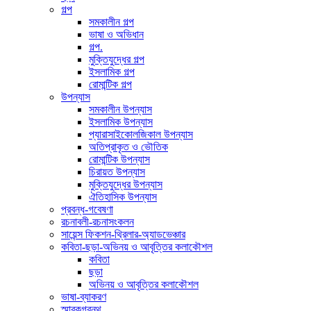
গল্প
সমকালীন গল্প
ভাষা ও অভিধান
গল্প.
মুক্তিযুদ্ধের গল্প
ইসলামিক গল্প
রোমান্টিক গল্প
উপন্যাস
সমকালীন উপন্যাস
ইসলামিক উপন্যাস
প্যারাসাইকোলজিকাল উপন্যাস
অতিপ্রাকৃত ও ভৌতিক
রোমান্টিক উপন্যাস
চিরায়ত উপন্যাস
মুক্তিযুদ্ধের উপন্যাস
ঐতিহাসিক উপন্যাস
প্রবন্ধ-গবেষণা
রচনাবলী-রচনাসংকলন
সায়েন্স ফিকশন-থ্রিলার-অ্যাডভেঞ্চার
কবিতা-ছড়া-অভিনয় ও আবৃত্তির কলাকৌশল
কবিতা
ছড়া
অভিনয় ও আবৃত্তির কলাকৌশল
ভাষা-ব্যাকরণ
স্মারকগ্রন্থ