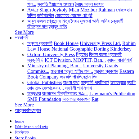
খান...
স্বপতি ইয়াফেস ওসমান
সৈয়দ আবুল মকসুদ
Avtar Singh
Joykoly
Mian Mozibur Rahman
মোঃজেহাদ
উদ্দিন
জসীমউদ্দীন
মোতাহের হোসেন চৌধুরী
আবুল ফজল
প্রেমেন্দ্র মিত্র
সৈয়দ মুজতবা আলী
অমিয় চক্রবর্তী
জীবনানন্দ দাশ
হুমায়ুন কবির
See More
প্রকাশনী
অনুপম প্রকাশনী
Book House
University Press Ltd.
Rohim
Law House
National Geographic
Dorling Kinderlsey
Oxford University Press
প্রিয়মুখ
বিশাল বাংলা প্রকাশনী
স্বপ্নসিঁড়ি
ICT Division, MOPTIT, Ban...
র‍্যামন পাবলিশার্স
Ministry of Planning, Ban...
University Grants
Commiss...
মাওলানা আব্দুল হামিদ খান...
প্রথমা প্রকাশন
Eastern
Book Company
জয়কলি পাবলিকেশন্স লিঃ
Global Publishers
বাঙলা কথা
হাক্কানী পাবলিশার্স
ঊষারদুয়ার
হ্যাপি
হোম এন্ড হেলথকেয়ার...
স্বর্ণালী পাবলিশার্স
অন্যধারা
বাংলাদেশ বিশ্ববিদ্যালয় মঞ...
Lawmann's Publication
SME Foundation
আলোঘর প্রকাশনা
Rat
See More
আত্নকর্মসংস্থান
home
ইংলিশ ফিকশন-ননফিকশন
শিশু বিষয়ক
Story Books