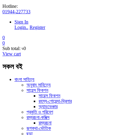
Hotline:
01944-227733
Sign In
Login..
Register
0
0
Sub total:
৳0
View cart
সকল বই
বাংলা সাহিত্য
অনুবাদ সাহিত্যে
সায়েন্স ফিকশন
সায়েন্স ফিকশন
রহস্য-গোয়েন্দা-থ্রিলার
অ্যাডভেঞ্চার
প্রকৃতি ও পরিবেশ
রম্যরচনা-কমিক্স
রম্যরচনা
রূপকথা-ভৌতিক
ছড়া