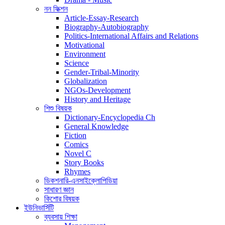
নন ফিক্শন
Article-Essay-Research
Biography-Autobiography
Politics-International Affairs and Relations
Motivational
Environment
Science
Gender-Tribal-Minority
Globalization
NGOs-Development
History and Heritage
শিশু বিষয়ক
Dictionary-Encyclopedia Ch
General Knowledge
Fiction
Comics
Novel C
Story Books
Rhymes
ডিকশনারি-এনসাইক্লোপিডিয়া
সাধারণ জ্ঞান
কিশোর বিষয়ক
ইউনিভার্সিটি
ব্যবসায় শিক্ষা