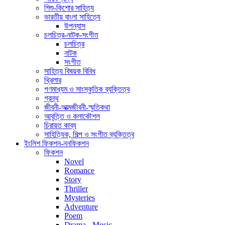
শিশু-কিশোর সাহিত্য
ভারতীয় বাংলা সাহিত্যে
উপন্যাস
চলচিত্র-নাটক-সংগীত
চলচিত্র
নাটক
সংগীত
সাহিত্য বিষয়ক বিবিধ
থ্রিলার
গণমাধ্যম ও সাংস্কৃতিক ব্যক্তিত্ব
গ্রন্থ
জীবনী-আত্মজীবনী-স্মৃতিকথা
আবৃত্তি ও কলাকৌশল
চিরায়ত কাব্য
সাহিত্যিক, শিল্প ও সংগীত ব্যক্তিত্ব
ইংলিশ ফিকশন-ননফিকশন
ফিকশন
Novel
Romance
Story
Thriller
Mysteries
Adventure
Poem
Drama - Music