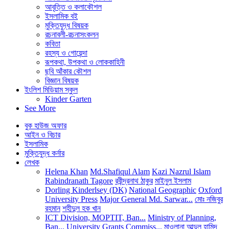
আবৃত্তি ও কলাকৌশল
ইসলামিক বই
মুক্তিযুদ্ধ বিষয়ক
রচনাবলী-রচনাসংকলন
কবিতা
রহস্য ও গোয়েন্দা
রূপকথা, উপকথা ও লোককাহিনী
ছবি আঁকার কৌশল
বিজ্ঞান বিষয়ক
ইংলিশ মিডিয়াম স্কুল
Kinder Garten
See More
বুক হাউজ অফার
আইন ও বিচার
ইসলামিক
মুক্তিযুদ্ধ কর্নার
লেখক
Helena Khan
Md.Shafiqul Alam
Kazi Nazrul Islam
Rabindranath Tagore
রবীন্দ্রনাথ ঠাকুর
মাইনুল ইসলাম
Dorling Kinderlsey (DK)
National Geographic
Oxford
University Press
Major General Md. Sarwar...
মোঃ নজিবুর
রহমান
শহীদুল হক খান
ICT Division, MOPTIT, Ban...
Ministry of Planning,
Ban...
University Grants Commiss...
মাওলানা আব্দুল হামিদ