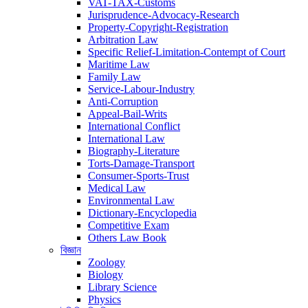
VAT-TAX-Customs
Jurisprudence-Advocacy-Research
Property-Copyright-Registration
Arbitration Law
Specific Relief-Limitation-Contempt of Court
Maritime Law
Family Law
Service-Labour-Industry
Anti-Corruption
Appeal-Bail-Writs
International Conflict
International Law
Biography-Literature
Torts-Damage-Transport
Consumer-Sports-Trust
Medical Law
Environmental Law
Dictionary-Encyclopedia
Competitive Exam
Others Law Book
বিজ্ঞান
Zoology
Biology
Library Science
Physics