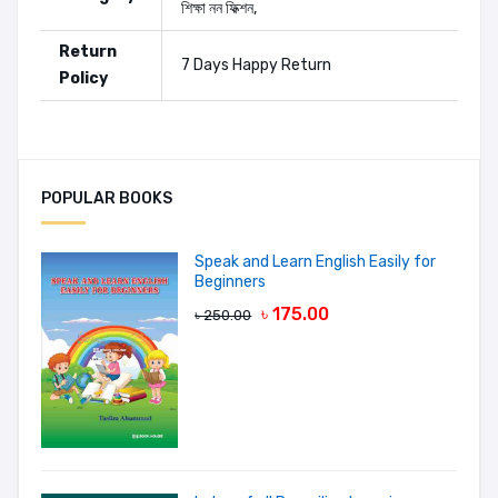
শিক্ষা
নন ফিক্শন
,
Return
7 Days Happy Return
Policy
Authors:
TalentNomics India
POPULAR BOOKS
Add A Review
Speak and Learn English Easily for
Beginners
Your Rating
৳ 175.00
৳ 250.00
Your review