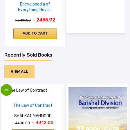
Encyclopedia of
Everything Revis...
৳ 2455.92
৳ 3411.00
ADD TO CART
Recently Sold Books
VIEW ALL
2%
The Law of Contract
SHAUKAT MAHMOOD
৳ 4312.00
৳ 4400.00