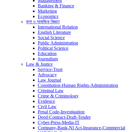
Management
Banking & Finance
Marketing
Economics
কলা ও সামাজিক বিজ্ঞান
International Relation
English Literature
Social Science
Public Administration
Political Science
Education
Journalism
Law & Justice
Service-Trust
Advocacy
Law Journal
Constitution-Human Rights-Administration
Criminal Law
Crime & Criminology
Evidence
Civil Law
Penal Code-Investigation
Deed-Contract-Draft-Tender
Cyber-Press-Media-IT
Company-Bank-NI Act-Insurance-Commercial