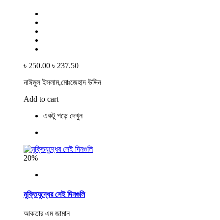
৳ 250.00
৳ 237.50
নাঈমুল ইসলাম,মোঃজেহাদ উদ্দিন
Add to cart
একটু পড়ে দেখুন
20%
মুক্তিযুদ্ধের সেই দিনগুলি
আকতার এম জামান