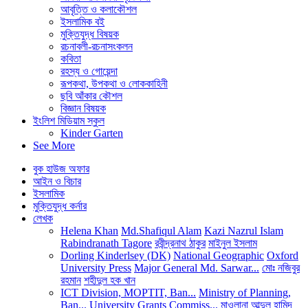
আবৃত্তি ও কলাকৌশল
ইসলামিক বই
মুক্তিযুদ্ধ বিষয়ক
রচনাবলী-রচনাসংকলন
কবিতা
রহস্য ও গোয়েন্দা
রূপকথা, উপকথা ও লোককাহিনী
ছবি আঁকার কৌশল
বিজ্ঞান বিষয়ক
ইংলিশ মিডিয়াম স্কুল
Kinder Garten
See More
বুক হাউজ অফার
আইন ও বিচার
ইসলামিক
মুক্তিযুদ্ধ কর্নার
লেখক
Helena Khan
Md.Shafiqul Alam
Kazi Nazrul Islam
Rabindranath Tagore
রবীন্দ্রনাথ ঠাকুর
মাইনুল ইসলাম
Dorling Kinderlsey (DK)
National Geographic
Oxford
University Press
Major General Md. Sarwar...
মোঃ নজিবুর
রহমান
শহীদুল হক খান
ICT Division, MOPTIT, Ban...
Ministry of Planning,
Ban...
University Grants Commiss...
মাওলানা আব্দুল হামিদ