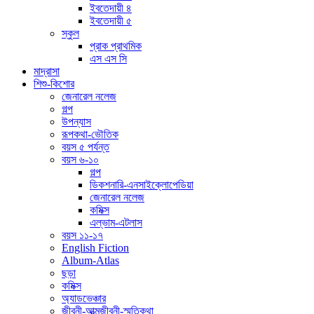
ইবতেদায়ী ৪
ইবতেদায়ী ৫
স্কুল
প্রাক প্রাথমিক
এস এস সি
মাদ্রাসা
শিশু-কিশোর
জেনারেল নলেজ
গল্প
উপন্যাস
রূপকথা-ভৌতিক
বয়স ৫ পর্যন্ত
বয়স ৬-১০
গল্প
ডিকশনারি-এনসাইক্লোপেডিয়া
জেনারেল নলেজ
কমিক্স
এল্ভাম-এটলাস
বয়স ১১-১৭
English Fiction
Album-Atlas
ছড়া
কমিক্স
অ্যাডভেঞ্চার
জীবনী-আত্মজীবনী-স্মৃতিকথা