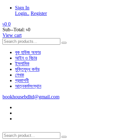
Sign In
Login..
Register
৳0
0
Sub--Total:
৳0
View cart
বুক হাউজ অফার
আইন ও বিচার
ইসলামিক
মুক্তিযুদ্ধ কর্নার
লেখক
প্রকাশনী
আত্নকর্মসংস্থান
bookhousebdltd@gmail.com