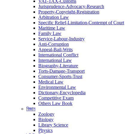
VAT-TAX-Customs
Jurisprudence-Advocacy-Research
Property-Copyright-Registration
Arbitration Law
Specific Relief-Limitation-Contempt of Court
Maritime Law
Family Law
Service-Labour-Industry
Anti-Corruption
Appeal-Bail-Writs
International Conflict
International Law
Biography-Literature
Torts-Damage-Transport
Consumer-Sports-Trust
Medical Law
Environmental Law
Dictionary-Encyclopedia
Competitive Exam
Others Law Book
বিজ্ঞান
Zoology
Biology
Library Science
Physics