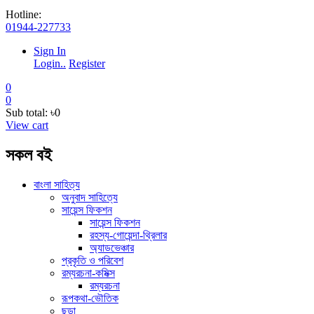
Hotline:
01944-227733
Sign In
Login..
Register
0
0
Sub total:
৳0
View cart
সকল বই
বাংলা সাহিত্য
অনুবাদ সাহিত্যে
সায়েন্স ফিকশন
সায়েন্স ফিকশন
রহস্য-গোয়েন্দা-থ্রিলার
অ্যাডভেঞ্চার
প্রকৃতি ও পরিবেশ
রম্যরচনা-কমিক্স
রম্যরচনা
রূপকথা-ভৌতিক
ছড়া