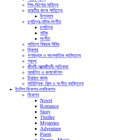
শিশু-কিশোর সাহিত্য
ভারতীয় বাংলা সাহিত্যে
উপন্যাস
চলচিত্র-নাটক-সংগীত
চলচিত্র
নাটক
সংগীত
সাহিত্য বিষয়ক বিবিধ
থ্রিলার
গণমাধ্যম ও সাংস্কৃতিক ব্যক্তিত্ব
গ্রন্থ
জীবনী-আত্মজীবনী-স্মৃতিকথা
আবৃত্তি ও কলাকৌশল
চিরায়ত কাব্য
সাহিত্যিক, শিল্প ও সংগীত ব্যক্তিত্ব
ইংলিশ ফিকশন-ননফিকশন
ফিকশন
Novel
Romance
Story
Thriller
Mysteries
Adventure
Poem
Drama - Music