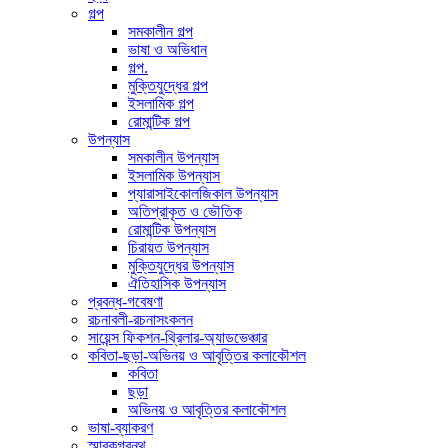
গল্প
সমকালীন গল্প
ভাষা ও অভিধান
গল্প.
মুক্তিযুদ্ধের গল্প
ইসলামিক গল্প
রোমান্টিক গল্প
উপন্যাস
সমকালীন উপন্যাস
ইসলামিক উপন্যাস
প্যারাসাইকোলজিকাল উপন্যাস
অতিপ্রাকৃত ও ভৌতিক
রোমান্টিক উপন্যাস
চিরায়ত উপন্যাস
মুক্তিযুদ্ধের উপন্যাস
ঐতিহাসিক উপন্যাস
প্রবন্ধ-গবেষণা
রচনাবলী-রচনাসংকলন
সায়েন্স ফিকশন-থ্রিলার-অ্যাডভেঞ্চার
কবিতা-ছড়া-অভিনয় ও আবৃত্তির কলাকৌশল
কবিতা
ছড়া
অভিনয় ও আবৃত্তির কলাকৌশল
ভাষা-ব্যাকরণ
স্মারকগ্রন্থ