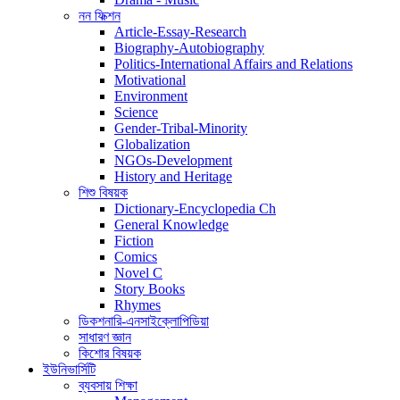
নন ফিক্শন
Article-Essay-Research
Biography-Autobiography
Politics-International Affairs and Relations
Motivational
Environment
Science
Gender-Tribal-Minority
Globalization
NGOs-Development
History and Heritage
শিশু বিষয়ক
Dictionary-Encyclopedia Ch
General Knowledge
Fiction
Comics
Novel C
Story Books
Rhymes
ডিকশনারি-এনসাইক্লোপিডিয়া
সাধারণ জ্ঞান
কিশোর বিষয়ক
ইউনিভার্সিটি
ব্যবসায় শিক্ষা