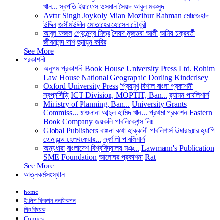
খান...
স্বপতি ইয়াফেস ওসমান
সৈয়দ আবুল মকসুদ
Avtar Singh
Joykoly
Mian Mozibur Rahman
মোঃজেহাদ
উদ্দিন
জসীমউদ্দীন
মোতাহের হোসেন চৌধুরী
আবুল ফজল
প্রেমেন্দ্র মিত্র
সৈয়দ মুজতবা আলী
অমিয় চক্রবর্তী
জীবনানন্দ দাশ
হুমায়ুন কবির
See More
প্রকাশনী
অনুপম প্রকাশনী
Book House
University Press Ltd.
Rohim
Law House
National Geographic
Dorling Kinderlsey
Oxford University Press
প্রিয়মুখ
বিশাল বাংলা প্রকাশনী
স্বপ্নসিঁড়ি
ICT Division, MOPTIT, Ban...
র‍্যামন পাবলিশার্স
Ministry of Planning, Ban...
University Grants
Commiss...
মাওলানা আব্দুল হামিদ খান...
প্রথমা প্রকাশন
Eastern
Book Company
জয়কলি পাবলিকেশন্স লিঃ
Global Publishers
বাঙলা কথা
হাক্কানী পাবলিশার্স
ঊষারদুয়ার
হ্যাপি
হোম এন্ড হেলথকেয়ার...
স্বর্ণালী পাবলিশার্স
অন্যধারা
বাংলাদেশ বিশ্ববিদ্যালয় মঞ...
Lawmann's Publication
SME Foundation
আলোঘর প্রকাশনা
Rat
See More
আত্নকর্মসংস্থান
home
ইংলিশ ফিকশন-ননফিকশন
শিশু বিষয়ক
Comics