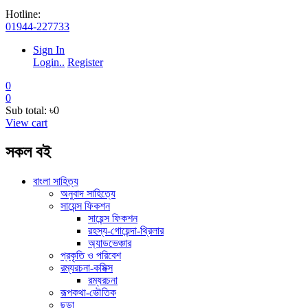
Hotline:
01944-227733
Sign In
Login..
Register
0
0
Sub total:
৳0
View cart
সকল বই
বাংলা সাহিত্য
অনুবাদ সাহিত্যে
সায়েন্স ফিকশন
সায়েন্স ফিকশন
রহস্য-গোয়েন্দা-থ্রিলার
অ্যাডভেঞ্চার
প্রকৃতি ও পরিবেশ
রম্যরচনা-কমিক্স
রম্যরচনা
রূপকথা-ভৌতিক
ছড়া