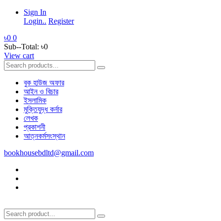
Sign In
Login..
Register
৳0
0
Sub--Total:
৳0
View cart
বুক হাউজ অফার
আইন ও বিচার
ইসলামিক
মুক্তিযুদ্ধ কর্নার
লেখক
প্রকাশনী
আত্নকর্মসংস্থান
bookhousebdltd@gmail.com