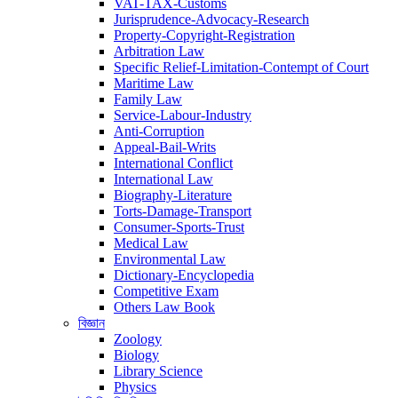
VAT-TAX-Customs
Jurisprudence-Advocacy-Research
Property-Copyright-Registration
Arbitration Law
Specific Relief-Limitation-Contempt of Court
Maritime Law
Family Law
Service-Labour-Industry
Anti-Corruption
Appeal-Bail-Writs
International Conflict
International Law
Biography-Literature
Torts-Damage-Transport
Consumer-Sports-Trust
Medical Law
Environmental Law
Dictionary-Encyclopedia
Competitive Exam
Others Law Book
বিজ্ঞান
Zoology
Biology
Library Science
Physics