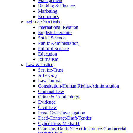
Management
Banking & Finance
Marketing
Economics
কলা ও সামাজিক বিজ্ঞান
International Relation
English Literature
Social Science
Public Administration
Political Science
Education
Journalism
Law & Justice
Service-Trust
Advocacy
Law Journal
Constitution-Human Rights-Administration
Criminal Law
Crime & Criminology
Evidence
Civil Law
Penal Code-Investigation
Deed-Contract-Draft-Tender
Cyber-Press-Media-IT
Company-Bank-NI Act-Insurance-Commercial