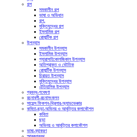
গল্প
সমকালীন গল্প
ভাষা ও অভিধান
গল্প.
মুক্তিযুদ্ধের গল্প
ইসলামিক গল্প
রোমান্টিক গল্প
উপন্যাস
সমকালীন উপন্যাস
ইসলামিক উপন্যাস
প্যারাসাইকোলজিকাল উপন্যাস
অতিপ্রাকৃত ও ভৌতিক
রোমান্টিক উপন্যাস
চিরায়ত উপন্যাস
মুক্তিযুদ্ধের উপন্যাস
ঐতিহাসিক উপন্যাস
প্রবন্ধ-গবেষণা
রচনাবলী-রচনাসংকলন
সায়েন্স ফিকশন-থ্রিলার-অ্যাডভেঞ্চার
কবিতা-ছড়া-অভিনয় ও আবৃত্তির কলাকৌশল
কবিতা
ছড়া
অভিনয় ও আবৃত্তির কলাকৌশল
ভাষা-ব্যাকরণ
স্মারকগ্রন্থ