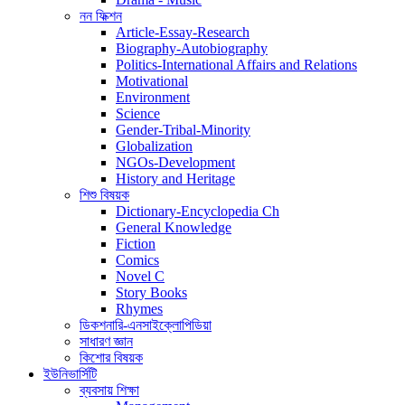
নন ফিক্শন
Article-Essay-Research
Biography-Autobiography
Politics-International Affairs and Relations
Motivational
Environment
Science
Gender-Tribal-Minority
Globalization
NGOs-Development
History and Heritage
শিশু বিষয়ক
Dictionary-Encyclopedia Ch
General Knowledge
Fiction
Comics
Novel C
Story Books
Rhymes
ডিকশনারি-এনসাইক্লোপিডিয়া
সাধারণ জ্ঞান
কিশোর বিষয়ক
ইউনিভার্সিটি
ব্যবসায় শিক্ষা