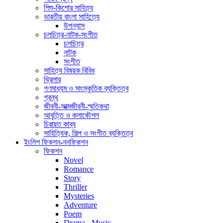
শিশু-কিশোর সাহিত্য
ভারতীয় বাংলা সাহিত্যে
উপন্যাস
চলচিত্র-নাটক-সংগীত
চলচিত্র
নাটক
সংগীত
সাহিত্য বিষয়ক বিবিধ
থ্রিলার
গণমাধ্যম ও সাংস্কৃতিক ব্যক্তিত্ব
গ্রন্থ
জীবনী-আত্মজীবনী-স্মৃতিকথা
আবৃত্তি ও কলাকৌশল
চিরায়ত কাব্য
সাহিত্যিক, শিল্প ও সংগীত ব্যক্তিত্ব
ইংলিশ ফিকশন-ননফিকশন
ফিকশন
Novel
Romance
Story
Thriller
Mysteries
Adventure
Poem
Drama - Music