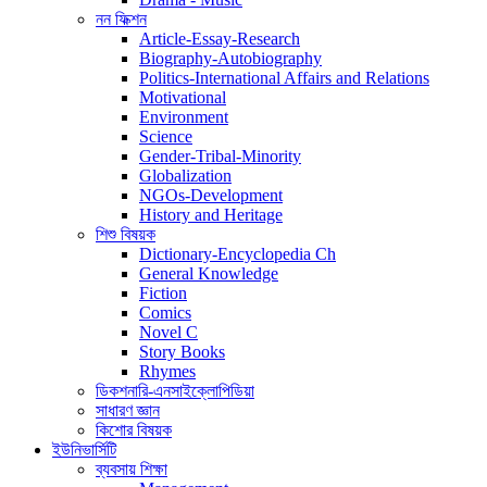
নন ফিক্শন
Article-Essay-Research
Biography-Autobiography
Politics-International Affairs and Relations
Motivational
Environment
Science
Gender-Tribal-Minority
Globalization
NGOs-Development
History and Heritage
শিশু বিষয়ক
Dictionary-Encyclopedia Ch
General Knowledge
Fiction
Comics
Novel C
Story Books
Rhymes
ডিকশনারি-এনসাইক্লোপিডিয়া
সাধারণ জ্ঞান
কিশোর বিষয়ক
ইউনিভার্সিটি
ব্যবসায় শিক্ষা