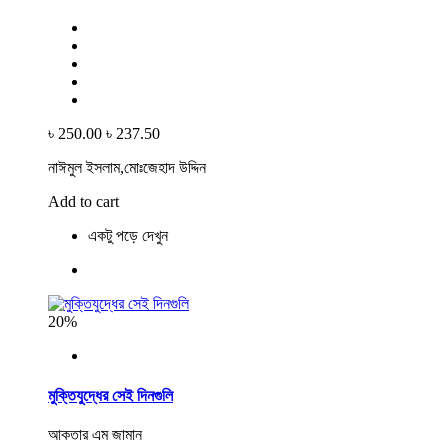
৳ 250.00
৳ 237.50
নাঈমুল ইসলাম,মোঃজেহাদ উদ্দিন
Add to cart
একটু পড়ে দেখুন
20%
মুক্তিযুদ্ধের সেই দিনগুলি
আকতার এম জামান