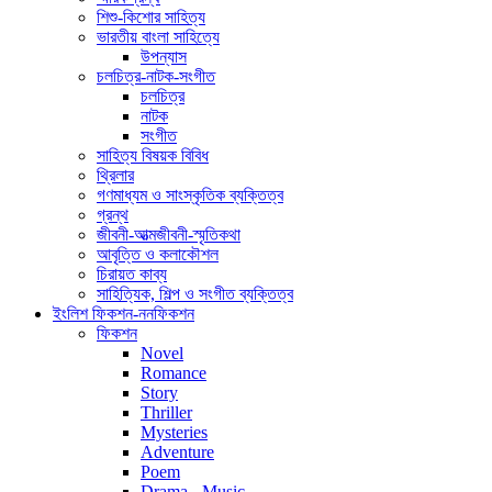
শিশু-কিশোর সাহিত্য
ভারতীয় বাংলা সাহিত্যে
উপন্যাস
চলচিত্র-নাটক-সংগীত
চলচিত্র
নাটক
সংগীত
সাহিত্য বিষয়ক বিবিধ
থ্রিলার
গণমাধ্যম ও সাংস্কৃতিক ব্যক্তিত্ব
গ্রন্থ
জীবনী-আত্মজীবনী-স্মৃতিকথা
আবৃত্তি ও কলাকৌশল
চিরায়ত কাব্য
সাহিত্যিক, শিল্প ও সংগীত ব্যক্তিত্ব
ইংলিশ ফিকশন-ননফিকশন
ফিকশন
Novel
Romance
Story
Thriller
Mysteries
Adventure
Poem
Drama - Music