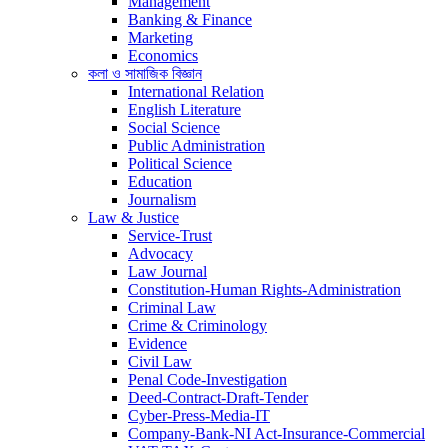
Management
Banking & Finance
Marketing
Economics
কলা ও সামাজিক বিজ্ঞান
International Relation
English Literature
Social Science
Public Administration
Political Science
Education
Journalism
Law & Justice
Service-Trust
Advocacy
Law Journal
Constitution-Human Rights-Administration
Criminal Law
Crime & Criminology
Evidence
Civil Law
Penal Code-Investigation
Deed-Contract-Draft-Tender
Cyber-Press-Media-IT
Company-Bank-NI Act-Insurance-Commercial