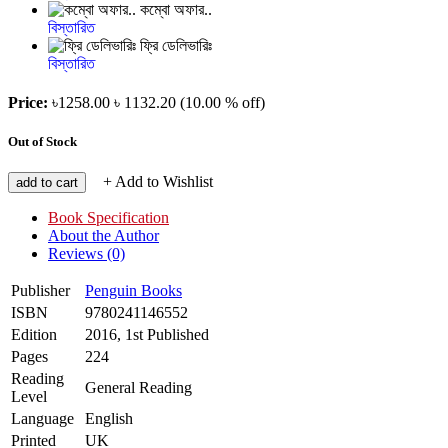
কম্বো অফার..
বিস্তারিত
ফ্রি ডেলিভারিঃ
বিস্তারিত
Price:
৳1258.00
৳ 1132.20
(10.00 % off)
Out of Stock
+ Add to Wishlist
add to cart
Book Specification
About the Author
Reviews (0)
Publisher
Penguin Books
ISBN
9780241146552
Edition
2016, 1st Published
Pages
224
Reading
General Reading
Level
Language
English
Printed
UK