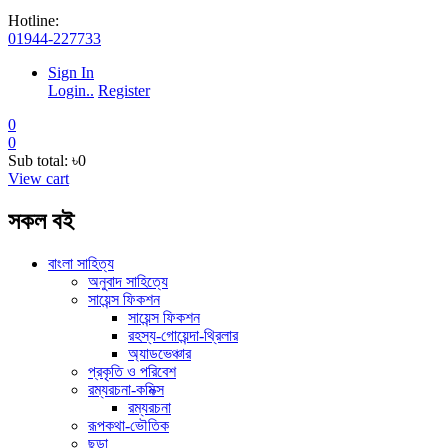
Hotline:
01944-227733
Sign In
Login..
Register
0
0
Sub total:
৳0
View cart
সকল বই
বাংলা সাহিত্য
অনুবাদ সাহিত্যে
সায়েন্স ফিকশন
সায়েন্স ফিকশন
রহস্য-গোয়েন্দা-থ্রিলার
অ্যাডভেঞ্চার
প্রকৃতি ও পরিবেশ
রম্যরচনা-কমিক্স
রম্যরচনা
রূপকথা-ভৌতিক
ছড়া