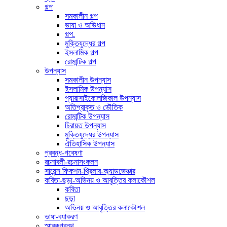
গল্প
সমকালীন গল্প
ভাষা ও অভিধান
গল্প.
মুক্তিযুদ্ধের গল্প
ইসলামিক গল্প
রোমান্টিক গল্প
উপন্যাস
সমকালীন উপন্যাস
ইসলামিক উপন্যাস
প্যারাসাইকোলজিকাল উপন্যাস
অতিপ্রাকৃত ও ভৌতিক
রোমান্টিক উপন্যাস
চিরায়ত উপন্যাস
মুক্তিযুদ্ধের উপন্যাস
ঐতিহাসিক উপন্যাস
প্রবন্ধ-গবেষণা
রচনাবলী-রচনাসংকলন
সায়েন্স ফিকশন-থ্রিলার-অ্যাডভেঞ্চার
কবিতা-ছড়া-অভিনয় ও আবৃত্তির কলাকৌশল
কবিতা
ছড়া
অভিনয় ও আবৃত্তির কলাকৌশল
ভাষা-ব্যাকরণ
স্মারকগ্রন্থ