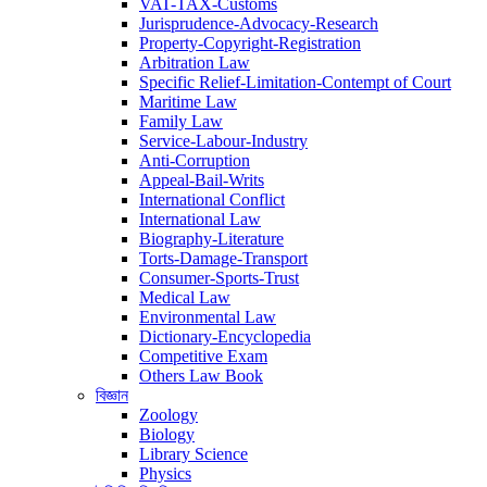
VAT-TAX-Customs
Jurisprudence-Advocacy-Research
Property-Copyright-Registration
Arbitration Law
Specific Relief-Limitation-Contempt of Court
Maritime Law
Family Law
Service-Labour-Industry
Anti-Corruption
Appeal-Bail-Writs
International Conflict
International Law
Biography-Literature
Torts-Damage-Transport
Consumer-Sports-Trust
Medical Law
Environmental Law
Dictionary-Encyclopedia
Competitive Exam
Others Law Book
বিজ্ঞান
Zoology
Biology
Library Science
Physics