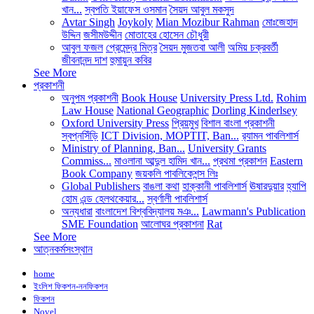
খান...
স্বপতি ইয়াফেস ওসমান
সৈয়দ আবুল মকসুদ
Avtar Singh
Joykoly
Mian Mozibur Rahman
মোঃজেহাদ
উদ্দিন
জসীমউদ্দীন
মোতাহের হোসেন চৌধুরী
আবুল ফজল
প্রেমেন্দ্র মিত্র
সৈয়দ মুজতবা আলী
অমিয় চক্রবর্তী
জীবনানন্দ দাশ
হুমায়ুন কবির
See More
প্রকাশনী
অনুপম প্রকাশনী
Book House
University Press Ltd.
Rohim
Law House
National Geographic
Dorling Kinderlsey
Oxford University Press
প্রিয়মুখ
বিশাল বাংলা প্রকাশনী
স্বপ্নসিঁড়ি
ICT Division, MOPTIT, Ban...
র‍্যামন পাবলিশার্স
Ministry of Planning, Ban...
University Grants
Commiss...
মাওলানা আব্দুল হামিদ খান...
প্রথমা প্রকাশন
Eastern
Book Company
জয়কলি পাবলিকেশন্স লিঃ
Global Publishers
বাঙলা কথা
হাক্কানী পাবলিশার্স
ঊষারদুয়ার
হ্যাপি
হোম এন্ড হেলথকেয়ার...
স্বর্ণালী পাবলিশার্স
অন্যধারা
বাংলাদেশ বিশ্ববিদ্যালয় মঞ...
Lawmann's Publication
SME Foundation
আলোঘর প্রকাশনা
Rat
See More
আত্নকর্মসংস্থান
home
ইংলিশ ফিকশন-ননফিকশন
ফিকশন
Novel