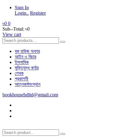
Sign In
Login..
Register
৳0
0
Sub--Total:
৳0
View cart
বুক হাউজ অফার
আইন ও বিচার
ইসলামিক
মুক্তিযুদ্ধ কর্নার
লেখক
প্রকাশনী
আত্নকর্মসংস্থান
bookhousebdltd@gmail.com