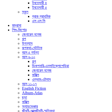
ইবতেদায়ী ৪
ইবতেদায়ী ৫
স্কুল
প্রাক প্রাথমিক
এস এস সি
মাদ্রাসা
শিশু-কিশোর
জেনারেল নলেজ
গল্প
উপন্যাস
রূপকথা-ভৌতিক
বয়স ৫ পর্যন্ত
বয়স ৬-১০
গল্প
ডিকশনারি-এনসাইক্লোপেডিয়া
জেনারেল নলেজ
কমিক্স
এল্ভাম-এটলাস
বয়স ১১-১৭
English Fiction
Album-Atlas
ছড়া
কমিক্স
অ্যাডভেঞ্চার
জীবনী-আত্মজীবনী-স্মৃতিকথা