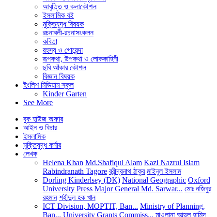
আবৃত্তি ও কলাকৌশল
ইসলামিক বই
মুক্তিযুদ্ধ বিষয়ক
রচনাবলী-রচনাসংকলন
কবিতা
রহস্য ও গোয়েন্দা
রূপকথা, উপকথা ও লোককাহিনী
ছবি আঁকার কৌশল
বিজ্ঞান বিষয়ক
ইংলিশ মিডিয়াম স্কুল
Kinder Garten
See More
বুক হাউজ অফার
আইন ও বিচার
ইসলামিক
মুক্তিযুদ্ধ কর্নার
লেখক
Helena Khan
Md.Shafiqul Alam
Kazi Nazrul Islam
Rabindranath Tagore
রবীন্দ্রনাথ ঠাকুর
মাইনুল ইসলাম
Dorling Kinderlsey (DK)
National Geographic
Oxford
University Press
Major General Md. Sarwar...
মোঃ নজিবুর
রহমান
শহীদুল হক খান
ICT Division, MOPTIT, Ban...
Ministry of Planning,
Ban...
University Grants Commiss...
মাওলানা আব্দুল হামিদ