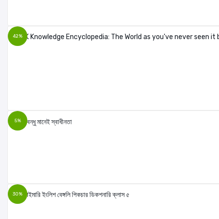
42%
5%
30%