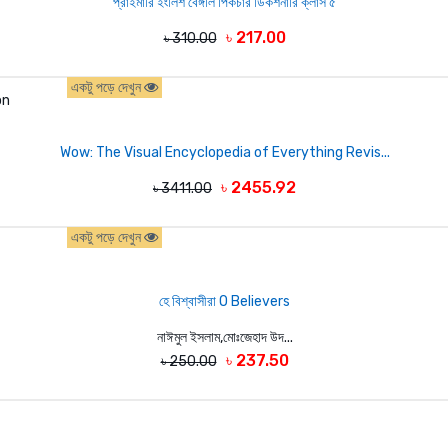
প্রাইমারি ইংলিশ বেঙ্গলি পিকচার ডিকশনারি ক্লাস ৫
৳ 217.00
৳ 310.00
একটু পড়ে দেখুন
Wow: The Visual Encyclopedia of Everything Revis...
৳ 2455.92
৳ 3411.00
একটু পড়ে দেখুন
হে বিশ্বাসীরা O Believers
নাঈমুল ইসলাম,মোঃজেহাদ উদ...
৳ 237.50
৳ 250.00