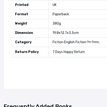
Printed
UK
Format
Paperback
Weight
380g
Dimension
19.8x12.7x3.5cm
Category
Fiction
English Fiction
শিশু বিষয়ক
,
Return Policy
7 Days Happy Return
Authors:
Rick Riordan
Add A Review
Your Rating
Frequently Added Books