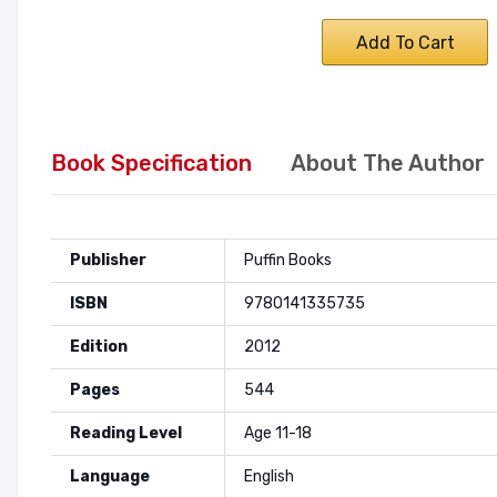
Add To Cart
Book Specification
About The Author
Publisher
Puffin Books
ISBN
9780141335735
Edition
2012
Pages
544
Reading Level
Age 11-18
Language
English