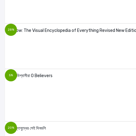
28%
5%
20%