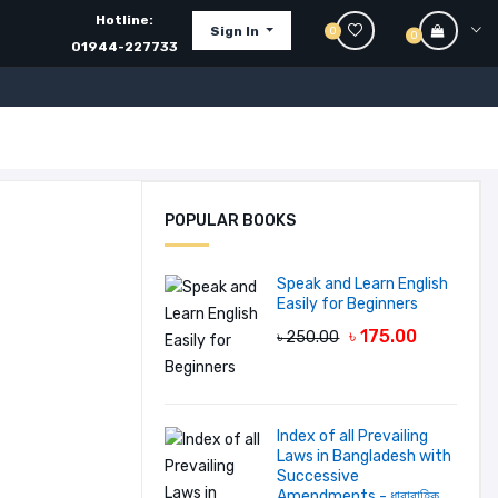
Hotline:
Sign In
0
0
01944-227733
POPULAR BOOKS
Speak and Learn English
Easily for Beginners
৳ 175.00
৳ 250.00
Index of all Prevailing
Laws in Bangladesh with
Successive
Amendments - ধারাবাহিক