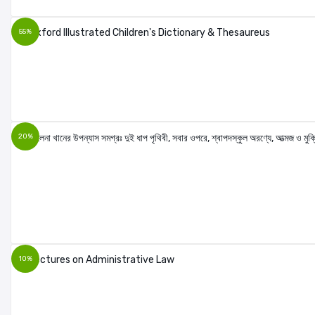
55%
20%
10%