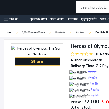
বুক হাউজ অফার
আইন ও বিচার
ইসলামিক
মুক্তিযুদ্ধ কর্নার
লেখক
সকল বই
Home
ইংলিশ ফিকশন-ননফিকশন
শিশু-কিশোর
শিশু বিষয়ক
English Fi
Heroes of Olympu
(0 Ratin
Author: Rick Riordan
Share
Delivery Time:
3-7 Days
বই উপহারঃ
বিস্তারিত
বই উপহার..
বিস্তারিত
কম্বো অফারঃ
বিস্তারিত
কম্বো অফার..
বিস্তারিত
ফ্রি ডেলিভারিঃ
বিস্তারিত
৳ 
৳720.00
Price:
Out of Stock