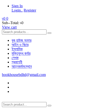
Sign In
Login..
Register
৳0
0
Sub--Total:
৳0
View cart
বুক হাউজ অফার
আইন ও বিচার
ইসলামিক
মুক্তিযুদ্ধ কর্নার
লেখক
প্রকাশনী
আত্নকর্মসংস্থান
bookhousebdltd@gmail.com