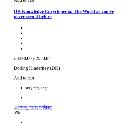
Add to cart
DK Knowledge Encyclopedia: The World as you've
never seen it before
৳ 4398.00
৳ 2550.84
Dorling Kinderlsey (DK)
Add to cart
একটু পড়ে দেখুন
5%