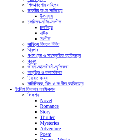
শিশু-কিশোর সাহিত্য
ভারতীয় বাংলা সাহিত্যে
উপন্যাস
চলচিত্র-নাটক-সংগীত
চলচিত্র
নাটক
সংগীত
সাহিত্য বিষয়ক বিবিধ
থ্রিলার
গণমাধ্যম ও সাংস্কৃতিক ব্যক্তিত্ব
গ্রন্থ
জীবনী-আত্মজীবনী-স্মৃতিকথা
আবৃত্তি ও কলাকৌশল
চিরায়ত কাব্য
সাহিত্যিক, শিল্প ও সংগীত ব্যক্তিত্ব
ইংলিশ ফিকশন-ননফিকশন
ফিকশন
Novel
Romance
Story
Thriller
Mysteries
Adventure
Poem
Drama - Music