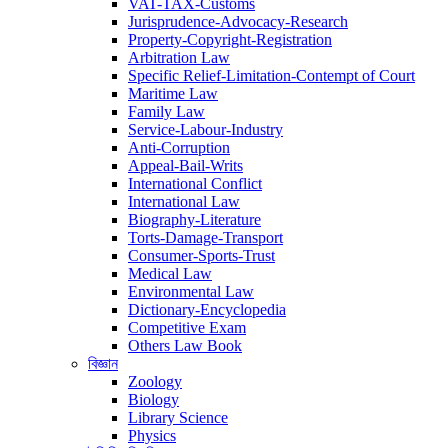
VAT-TAX-Customs
Jurisprudence-Advocacy-Research
Property-Copyright-Registration
Arbitration Law
Specific Relief-Limitation-Contempt of Court
Maritime Law
Family Law
Service-Labour-Industry
Anti-Corruption
Appeal-Bail-Writs
International Conflict
International Law
Biography-Literature
Torts-Damage-Transport
Consumer-Sports-Trust
Medical Law
Environmental Law
Dictionary-Encyclopedia
Competitive Exam
Others Law Book
বিজ্ঞান
Zoology
Biology
Library Science
Physics