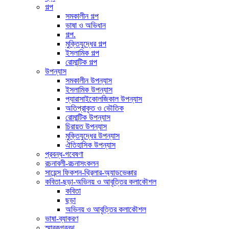
গল্প
সমকালীন গল্প
ভাষা ও অভিধান
গল্প.
মুক্তিযুদ্ধের গল্প
ইসলামিক গল্প
রোমান্টিক গল্প
উপন্যাস
সমকালীন উপন্যাস
ইসলামিক উপন্যাস
প্যারাসাইকোলজিকাল উপন্যাস
অতিপ্রাকৃত ও ভৌতিক
রোমান্টিক উপন্যাস
চিরায়ত উপন্যাস
মুক্তিযুদ্ধের উপন্যাস
ঐতিহাসিক উপন্যাস
প্রবন্ধ-গবেষণা
রচনাবলী-রচনাসংকলন
সায়েন্স ফিকশন-থ্রিলার-অ্যাডভেঞ্চার
কবিতা-ছড়া-অভিনয় ও আবৃত্তির কলাকৌশল
কবিতা
ছড়া
অভিনয় ও আবৃত্তির কলাকৌশল
ভাষা-ব্যাকরণ
স্মারকগ্রন্থ