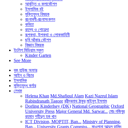
আবৃত্তি ও কলাকৌশল
ইসলামিক বই
মুক্তিযুদ্ধ বিষয়ক
রচনাবলী-রচনাসংকলন
কবিতা
রহস্য ও গোয়েন্দা
রূপকথা, উপকথা ও লোককাহিনী
ছবি আঁকার কৌশল
বিজ্ঞান বিষয়ক
ইংলিশ মিডিয়াম স্কুল
Kinder Garten
See More
বুক হাউজ অফার
আইন ও বিচার
ইসলামিক
মুক্তিযুদ্ধ কর্নার
লেখক
Helena Khan
Md.Shafiqul Alam
Kazi Nazrul Islam
Rabindranath Tagore
রবীন্দ্রনাথ ঠাকুর
মাইনুল ইসলাম
Dorling Kinderlsey (DK)
National Geographic
Oxford
University Press
Major General Md. Sarwar...
মোঃ নজিবুর
রহমান
শহীদুল হক খান
ICT Division, MOPTIT, Ban...
Ministry of Planning,
Ban...
University Grants Commiss...
মাওলানা আব্দুল হামিদ