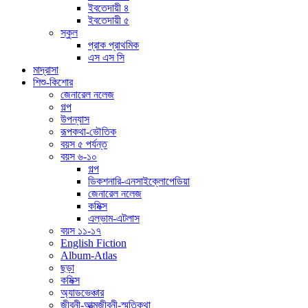
ইবতেদায়ী ৪
ইবতেদায়ী ৫
স্কুল
প্রাক প্রাথমিক
এস এস সি
মাদ্রাসা
শিশু-কিশোর
জেনারেল নলেজ
গল্প
উপন্যাস
রূপকথা-ভৌতিক
বয়স ৫ পর্যন্ত
বয়স ৬-১০
গল্প
ডিকশনারি-এনসাইক্লোপেডিয়া
জেনারেল নলেজ
কমিক্স
এল্ভাম-এটলাস
বয়স ১১-১৭
English Fiction
Album-Atlas
ছড়া
কমিক্স
অ্যাডভেঞ্চার
জীবনী-আত্মজীবনী-স্মৃতিকথা