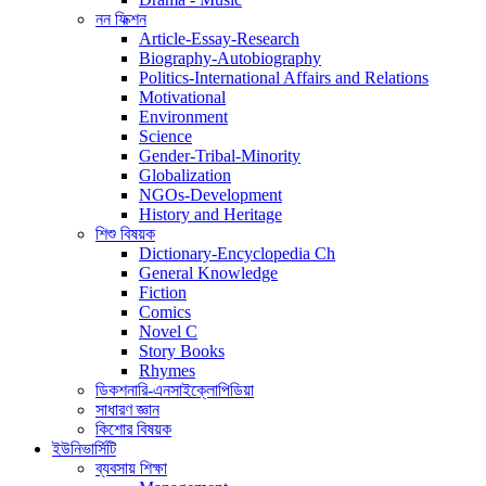
নন ফিক্শন
Article-Essay-Research
Biography-Autobiography
Politics-International Affairs and Relations
Motivational
Environment
Science
Gender-Tribal-Minority
Globalization
NGOs-Development
History and Heritage
শিশু বিষয়ক
Dictionary-Encyclopedia Ch
General Knowledge
Fiction
Comics
Novel C
Story Books
Rhymes
ডিকশনারি-এনসাইক্লোপিডিয়া
সাধারণ জ্ঞান
কিশোর বিষয়ক
ইউনিভার্সিটি
ব্যবসায় শিক্ষা