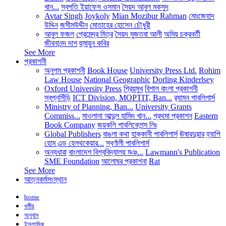
খান...
স্বপতি ইয়াফেস ওসমান
সৈয়দ আবুল মকসুদ
Avtar Singh
Joykoly
Mian Mozibur Rahman
মোঃজেহাদ
উদ্দিন
জসীমউদ্দীন
মোতাহের হোসেন চৌধুরী
আবুল ফজল
প্রেমেন্দ্র মিত্র
সৈয়দ মুজতবা আলী
অমিয় চক্রবর্তী
জীবনানন্দ দাশ
হুমায়ুন কবির
See More
প্রকাশনী
অনুপম প্রকাশনী
Book House
University Press Ltd.
Rohim
Law House
National Geographic
Dorling Kinderlsey
Oxford University Press
প্রিয়মুখ
বিশাল বাংলা প্রকাশনী
স্বপ্নসিঁড়ি
ICT Division, MOPTIT, Ban...
র‍্যামন পাবলিশার্স
Ministry of Planning, Ban...
University Grants
Commiss...
মাওলানা আব্দুল হামিদ খান...
প্রথমা প্রকাশন
Eastern
Book Company
জয়কলি পাবলিকেশন্স লিঃ
Global Publishers
বাঙলা কথা
হাক্কানী পাবলিশার্স
ঊষারদুয়ার
হ্যাপি
হোম এন্ড হেলথকেয়ার...
স্বর্ণালী পাবলিশার্স
অন্যধারা
বাংলাদেশ বিশ্ববিদ্যালয় মঞ...
Lawmann's Publication
SME Foundation
আলোঘর প্রকাশনা
Rat
See More
আত্নকর্মসংস্থান
home
ধর্মীয়
অনুবাদ
ইসলামিক