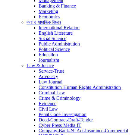
Management
Banking & Finance
Marketing
Economics
কলা ও সামাজিক বিজ্ঞান
International Relation
English Literature
Social Science
Public Administration
Political Science
Education
Journalism
Law & Justice
Service-Trust
Advocacy
Law Journal
Constitution-Human Rights-Administration
Criminal Law
Crime & Criminology
Evidence
Civil Law
Penal Code-Investigation
Deed-Contract-Draft-Tender
Cyber-Press-Media-IT
Company-Bank-NI Act-Insurance-Commercial