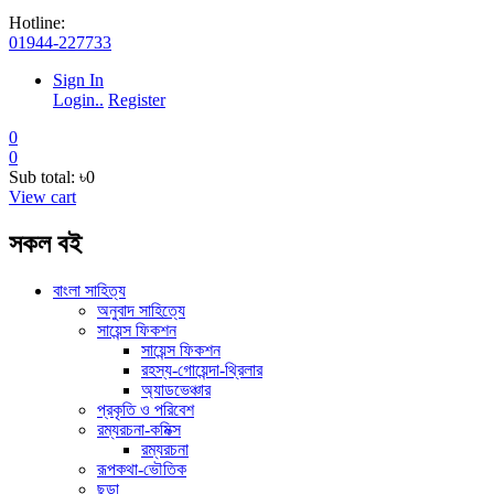
Hotline:
01944-227733
Sign In
Login..
Register
0
0
Sub total:
৳0
View cart
সকল বই
বাংলা সাহিত্য
অনুবাদ সাহিত্যে
সায়েন্স ফিকশন
সায়েন্স ফিকশন
রহস্য-গোয়েন্দা-থ্রিলার
অ্যাডভেঞ্চার
প্রকৃতি ও পরিবেশ
রম্যরচনা-কমিক্স
রম্যরচনা
রূপকথা-ভৌতিক
ছড়া