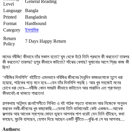
General Reading
Level
Language
Bangla
Printed
Bangladesh
Format
Hardbound
Category
ইসলামিক
Return
7 Days Happy Return
Policy
মাদের নবীজি! কীভাবে তাঁর সকাল হতো? ঘুম থেকে উঠে তিনি প্রথমে কী করতেন? তারপর
কী করতেন? তারপর? দুপুর কীভাবে কাটতো? সাঁঝের বেলায়? ঘুমানোর আগে প্রিয় কাজ কী
ছিল?
‘নবীজির দিনলিপি’ বইটিতে এমনভাবে নবিজির জীবনের দৈনন্দিন কাজগুলোকে তুলে ধরা
হয়েছে, পাঠকের পড়ে মনে হবে—যেন তাঁর দিনলিপি পড়ছি। আর খুব সহজেই মনের
চোখে ধরা দেবে—নবীজি কোন সময়টা কীভাবে কাটাতেন আর সারাদিন এত প্রাণবন্ত
কীভাবেই-বা থাকতে পারতেন!
গল্পকথায় অনিন্দ্য রচনাশৈলীতে লিখিত এ বই পাঠক পড়তে থাকবেন আর নিজেকে অনুভব
করবেন নববী-জীবনের খুব কাছাকাছি—যেনবা তিনি বর্তমানেরই কেউ একজন—আধেক
কল্পনায় আর আধেক স্বপ্নের মোহন ভুবনে আপনার পাশ ধরেই যেন তিনি হাঁটছেন, কথা
বলছেন, মুচকি হাসছেন, হেলান দিয়ে আছেন একটি খুঁটিতে—বুঝি-বা সে ঘর আপনার…
Authors: