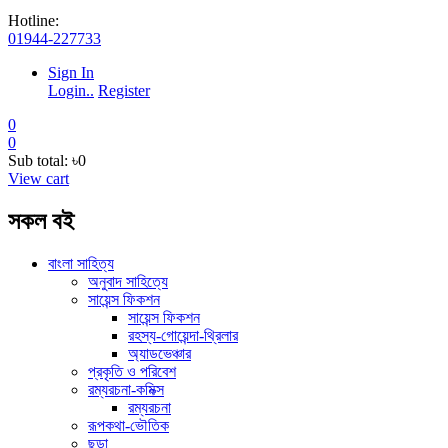
Hotline:
01944-227733
Sign In
Login..
Register
0
0
Sub total:
৳0
View cart
সকল বই
বাংলা সাহিত্য
অনুবাদ সাহিত্যে
সায়েন্স ফিকশন
সায়েন্স ফিকশন
রহস্য-গোয়েন্দা-থ্রিলার
অ্যাডভেঞ্চার
প্রকৃতি ও পরিবেশ
রম্যরচনা-কমিক্স
রম্যরচনা
রূপকথা-ভৌতিক
ছড়া