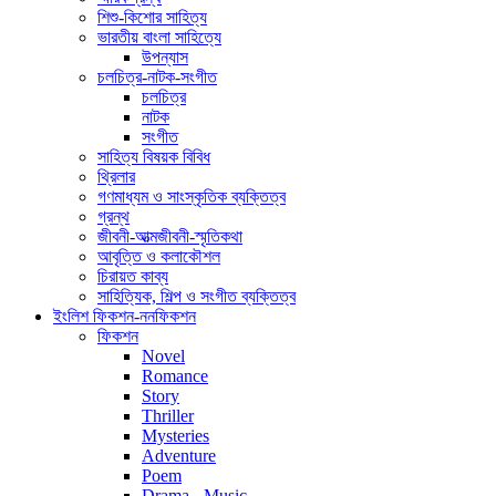
শিশু-কিশোর সাহিত্য
ভারতীয় বাংলা সাহিত্যে
উপন্যাস
চলচিত্র-নাটক-সংগীত
চলচিত্র
নাটক
সংগীত
সাহিত্য বিষয়ক বিবিধ
থ্রিলার
গণমাধ্যম ও সাংস্কৃতিক ব্যক্তিত্ব
গ্রন্থ
জীবনী-আত্মজীবনী-স্মৃতিকথা
আবৃত্তি ও কলাকৌশল
চিরায়ত কাব্য
সাহিত্যিক, শিল্প ও সংগীত ব্যক্তিত্ব
ইংলিশ ফিকশন-ননফিকশন
ফিকশন
Novel
Romance
Story
Thriller
Mysteries
Adventure
Poem
Drama - Music