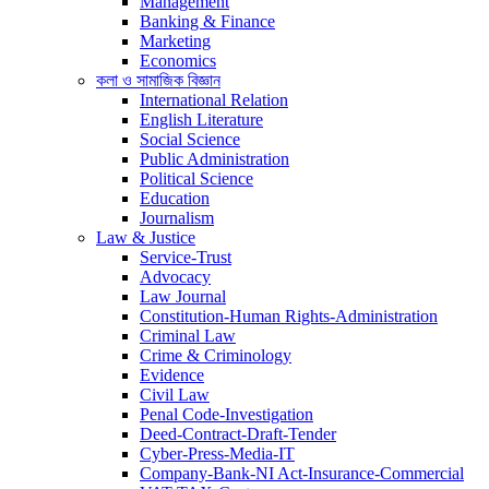
Management
Banking & Finance
Marketing
Economics
কলা ও সামাজিক বিজ্ঞান
International Relation
English Literature
Social Science
Public Administration
Political Science
Education
Journalism
Law & Justice
Service-Trust
Advocacy
Law Journal
Constitution-Human Rights-Administration
Criminal Law
Crime & Criminology
Evidence
Civil Law
Penal Code-Investigation
Deed-Contract-Draft-Tender
Cyber-Press-Media-IT
Company-Bank-NI Act-Insurance-Commercial