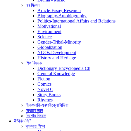
নন ফিক্শন
Article-Essay-Research
Biography-Autobiography
Politics-International Affairs and Relations
Motivational
Environment
Science
Gender-Tribal-Minority
Globalization
NGOs-Development
History and Heritage
শিশু বিষয়ক
Dictionary-Encyclopedia Ch
General Knowledge
Fiction
Comics
Novel C
Story Books
Rhymes
ডিকশনারি-এনসাইক্লোপিডিয়া
সাধারণ জ্ঞান
কিশোর বিষয়ক
ইউনিভার্সিটি
ব্যবসায় শিক্ষা