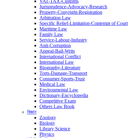
VAT-TAX-Customs
Jurisprudence-Advocacy-Research
Property-Copyright-Registration
Arbitration Law
Specific Relief-Limitation-Contempt of Court
Maritime Law
Family Law
Service-Labour-Industry
Anti-Corruption
Appeal-Bail-Writs
International Conflict
International Law
Biography-Literature
Torts-Damage-Transport
Consumer-Sports-Trust
Medical Law
Environmental Law
Dictionary-Encyclopedia
Competitive Exam
Others Law Book
বিজ্ঞান
Zoology
Biology
Library Science
Physics