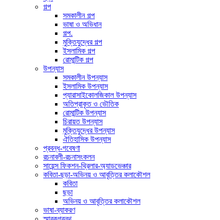
গল্প
সমকালীন গল্প
ভাষা ও অভিধান
গল্প.
মুক্তিযুদ্ধের গল্প
ইসলামিক গল্প
রোমান্টিক গল্প
উপন্যাস
সমকালীন উপন্যাস
ইসলামিক উপন্যাস
প্যারাসাইকোলজিকাল উপন্যাস
অতিপ্রাকৃত ও ভৌতিক
রোমান্টিক উপন্যাস
চিরায়ত উপন্যাস
মুক্তিযুদ্ধের উপন্যাস
ঐতিহাসিক উপন্যাস
প্রবন্ধ-গবেষণা
রচনাবলী-রচনাসংকলন
সায়েন্স ফিকশন-থ্রিলার-অ্যাডভেঞ্চার
কবিতা-ছড়া-অভিনয় ও আবৃত্তির কলাকৌশল
কবিতা
ছড়া
অভিনয় ও আবৃত্তির কলাকৌশল
ভাষা-ব্যাকরণ
স্মারকগ্রন্থ