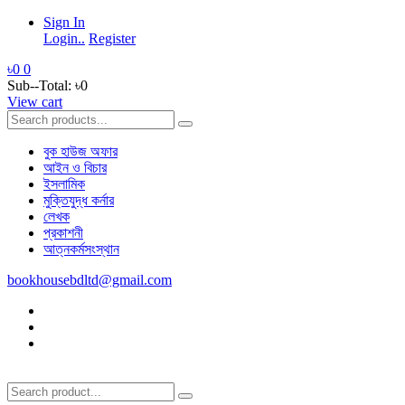
Sign In
Login..
Register
৳0
0
Sub--Total:
৳0
View cart
বুক হাউজ অফার
আইন ও বিচার
ইসলামিক
মুক্তিযুদ্ধ কর্নার
লেখক
প্রকাশনী
আত্নকর্মসংস্থান
bookhousebdltd@gmail.com