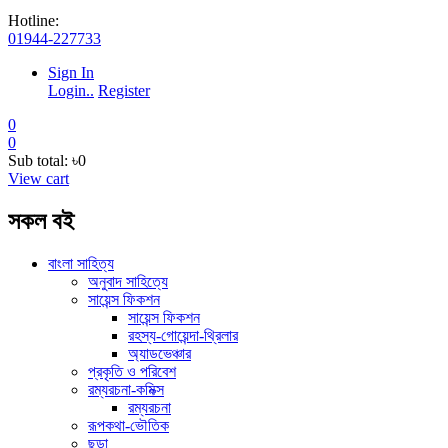
Hotline:
01944-227733
Sign In
Login..
Register
0
0
Sub total:
৳0
View cart
সকল বই
বাংলা সাহিত্য
অনুবাদ সাহিত্যে
সায়েন্স ফিকশন
সায়েন্স ফিকশন
রহস্য-গোয়েন্দা-থ্রিলার
অ্যাডভেঞ্চার
প্রকৃতি ও পরিবেশ
রম্যরচনা-কমিক্স
রম্যরচনা
রূপকথা-ভৌতিক
ছড়া