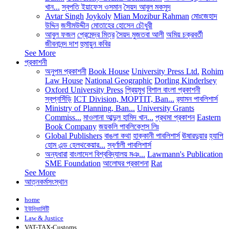
খান...
স্বপতি ইয়াফেস ওসমান
সৈয়দ আবুল মকসুদ
Avtar Singh
Joykoly
Mian Mozibur Rahman
মোঃজেহাদ
উদ্দিন
জসীমউদ্দীন
মোতাহের হোসেন চৌধুরী
আবুল ফজল
প্রেমেন্দ্র মিত্র
সৈয়দ মুজতবা আলী
অমিয় চক্রবর্তী
জীবনানন্দ দাশ
হুমায়ুন কবির
See More
প্রকাশনী
অনুপম প্রকাশনী
Book House
University Press Ltd.
Rohim
Law House
National Geographic
Dorling Kinderlsey
Oxford University Press
প্রিয়মুখ
বিশাল বাংলা প্রকাশনী
স্বপ্নসিঁড়ি
ICT Division, MOPTIT, Ban...
র‍্যামন পাবলিশার্স
Ministry of Planning, Ban...
University Grants
Commiss...
মাওলানা আব্দুল হামিদ খান...
প্রথমা প্রকাশন
Eastern
Book Company
জয়কলি পাবলিকেশন্স লিঃ
Global Publishers
বাঙলা কথা
হাক্কানী পাবলিশার্স
ঊষারদুয়ার
হ্যাপি
হোম এন্ড হেলথকেয়ার...
স্বর্ণালী পাবলিশার্স
অন্যধারা
বাংলাদেশ বিশ্ববিদ্যালয় মঞ...
Lawmann's Publication
SME Foundation
আলোঘর প্রকাশনা
Rat
See More
আত্নকর্মসংস্থান
home
ইউনিভার্সিটি
Law & Justice
VAT-TAX-Customs