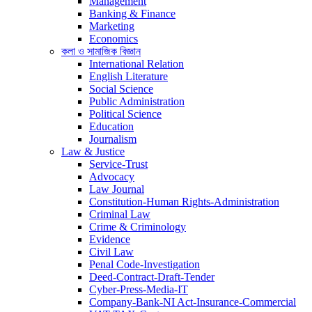
Management
Banking & Finance
Marketing
Economics
কলা ও সামাজিক বিজ্ঞান
International Relation
English Literature
Social Science
Public Administration
Political Science
Education
Journalism
Law & Justice
Service-Trust
Advocacy
Law Journal
Constitution-Human Rights-Administration
Criminal Law
Crime & Criminology
Evidence
Civil Law
Penal Code-Investigation
Deed-Contract-Draft-Tender
Cyber-Press-Media-IT
Company-Bank-NI Act-Insurance-Commercial