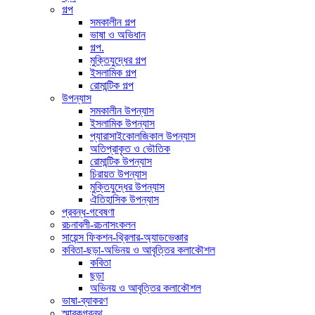
গল্প
সমকালীন গল্প
ভাষা ও অভিধান
গল্প.
মুক্তিযুদ্ধের গল্প
ইসলামিক গল্প
রোমান্টিক গল্প
উপন্যাস
সমকালীন উপন্যাস
ইসলামিক উপন্যাস
প্যারাসাইকোলজিকাল উপন্যাস
অতিপ্রাকৃত ও ভৌতিক
রোমান্টিক উপন্যাস
চিরায়ত উপন্যাস
মুক্তিযুদ্ধের উপন্যাস
ঐতিহাসিক উপন্যাস
প্রবন্ধ-গবেষণা
রচনাবলী-রচনাসংকলন
সায়েন্স ফিকশন-থ্রিলার-অ্যাডভেঞ্চার
কবিতা-ছড়া-অভিনয় ও আবৃত্তির কলাকৌশল
কবিতা
ছড়া
অভিনয় ও আবৃত্তির কলাকৌশল
ভাষা-ব্যাকরণ
স্মারকগ্রন্থ