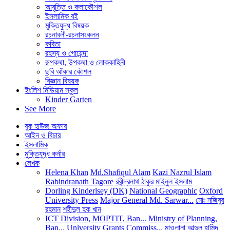
আবৃত্তি ও কলাকৌশল
ইসলামিক বই
মুক্তিযুদ্ধ বিষয়ক
রচনাবলী-রচনাসংকলন
কবিতা
রহস্য ও গোয়েন্দা
রূপকথা, উপকথা ও লোককাহিনী
ছবি আঁকার কৌশল
বিজ্ঞান বিষয়ক
ইংলিশ মিডিয়াম স্কুল
Kinder Garten
See More
বুক হাউজ অফার
আইন ও বিচার
ইসলামিক
মুক্তিযুদ্ধ কর্নার
লেখক
Helena Khan
Md.Shafiqul Alam
Kazi Nazrul Islam
Rabindranath Tagore
রবীন্দ্রনাথ ঠাকুর
মাইনুল ইসলাম
Dorling Kinderlsey (DK)
National Geographic
Oxford
University Press
Major General Md. Sarwar...
মোঃ নজিবুর
রহমান
শহীদুল হক খান
ICT Division, MOPTIT, Ban...
Ministry of Planning,
Ban...
University Grants Commiss...
মাওলানা আব্দুল হামিদ