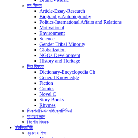
নন ফিক্শন
Article-Essay-Research
Biography-Autobiography
Politics-International Affairs and Relations
Motivational
Environment
Science
Gender-Tribal-Minority
Globalization
NGOs-Development
History and Heritage
শিশু বিষয়ক
Dictionary-Encyclopedia Ch
General Knowledge
Fiction
Comics
Novel C
Story Books
Rhymes
ডিকশনারি-এনসাইক্লোপিডিয়া
সাধারণ জ্ঞান
কিশোর বিষয়ক
ইউনিভার্সিটি
ব্যবসায় শিক্ষা