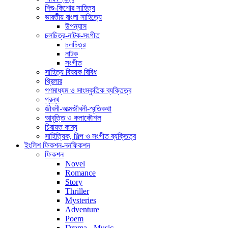
শিশু-কিশোর সাহিত্য
ভারতীয় বাংলা সাহিত্যে
উপন্যাস
চলচিত্র-নাটক-সংগীত
চলচিত্র
নাটক
সংগীত
সাহিত্য বিষয়ক বিবিধ
থ্রিলার
গণমাধ্যম ও সাংস্কৃতিক ব্যক্তিত্ব
গ্রন্থ
জীবনী-আত্মজীবনী-স্মৃতিকথা
আবৃত্তি ও কলাকৌশল
চিরায়ত কাব্য
সাহিত্যিক, শিল্প ও সংগীত ব্যক্তিত্ব
ইংলিশ ফিকশন-ননফিকশন
ফিকশন
Novel
Romance
Story
Thriller
Mysteries
Adventure
Poem
Drama - Music