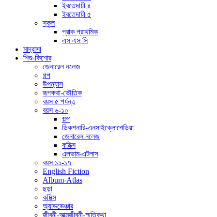
ইবতেদায়ী ৪
ইবতেদায়ী ৫
স্কুল
প্রাক প্রাথমিক
এস এস সি
মাদ্রাসা
শিশু-কিশোর
জেনারেল নলেজ
গল্প
উপন্যাস
রূপকথা-ভৌতিক
বয়স ৫ পর্যন্ত
বয়স ৬-১০
গল্প
ডিকশনারি-এনসাইক্লোপেডিয়া
জেনারেল নলেজ
কমিক্স
এল্ভাম-এটলাস
বয়স ১১-১৭
English Fiction
Album-Atlas
ছড়া
কমিক্স
অ্যাডভেঞ্চার
জীবনী-আত্মজীবনী-স্মৃতিকথা