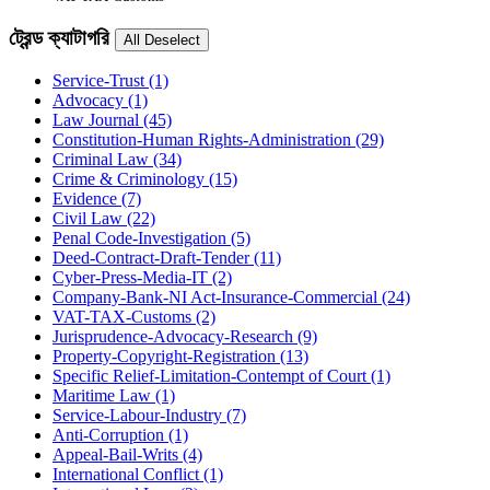
ট্রেন্ড ক্যাটাগরি
Service-Trust
(1)
Advocacy
(1)
Law Journal
(45)
Constitution-Human Rights-Administration
(29)
Criminal Law
(34)
Crime & Criminology
(15)
Evidence
(7)
Civil Law
(22)
Penal Code-Investigation
(5)
Deed-Contract-Draft-Tender
(11)
Cyber-Press-Media-IT
(2)
Company-Bank-NI Act-Insurance-Commercial
(24)
VAT-TAX-Customs
(2)
Jurisprudence-Advocacy-Research
(9)
Property-Copyright-Registration
(13)
Specific Relief-Limitation-Contempt of Court
(1)
Maritime Law
(1)
Service-Labour-Industry
(7)
Anti-Corruption
(1)
Appeal-Bail-Writs
(4)
International Conflict
(1)