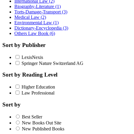
International Law
(2)
Biography-Literature
(1)
Torts-Damage-Transport
(3)
Medical Law
(2)
Environmental Law
(1)
Dictionary-Encyclopedia
(3)
Others Law Book
(6)
Sort by Publisher
LexisNexis
Springer Nature Switzerland AG
Sort by Reading Level
Higher Education
Law Professional
Sort by
Best Seller
New Books Out Site
New Published Books