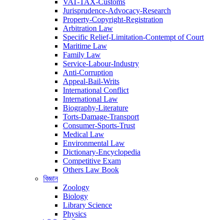
VAT-TAX-Customs
Jurisprudence-Advocacy-Research
Property-Copyright-Registration
Arbitration Law
Specific Relief-Limitation-Contempt of Court
Maritime Law
Family Law
Service-Labour-Industry
Anti-Corruption
Appeal-Bail-Writs
International Conflict
International Law
Biography-Literature
Torts-Damage-Transport
Consumer-Sports-Trust
Medical Law
Environmental Law
Dictionary-Encyclopedia
Competitive Exam
Others Law Book
বিজ্ঞান
Zoology
Biology
Library Science
Physics