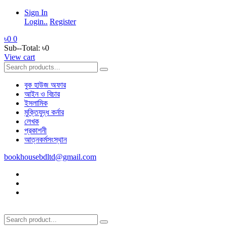
Sign In
Login..
Register
৳0
0
Sub--Total:
৳0
View cart
বুক হাউজ অফার
আইন ও বিচার
ইসলামিক
মুক্তিযুদ্ধ কর্নার
লেখক
প্রকাশনী
আত্নকর্মসংস্থান
bookhousebdltd@gmail.com