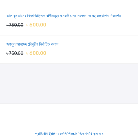
আল কুরআনের বিষয়ভিত্তিক বাণীসমূহঃ মানবজীবনের সফলতা ও মহাকল্যাণের দিকদর্শন
৳ 600.00
৳ 750.00
জগলুল আহমেদ চৌধুরীর নির্বাচিত কলাম
৳ 600.00
৳ 750.00
প্রাইমারি ইংলিশ বেঙ্গলি পিকচার ডিকশনারি ক্লাস ১