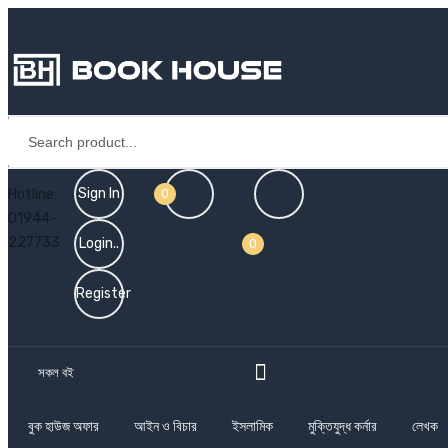
Sign In
Hotline:
0
01944-
227733
Login..
0
Register
সকল বই
বুক হাউজ অফার
আইন ও বিচার
ইসলামিক
মুক্তিযুদ্ধ কর্নার
লেখক