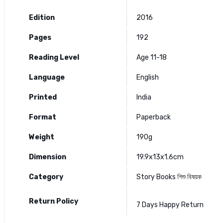
Edition
2016
Pages
192
Reading Level
Age 11-18
Language
English
Printed
India
Format
Paperback
Weight
190g
Dimension
19.9x13x1.6cm
Category
Story Books
শিশু বিষয়ক
Return Policy
7 Days Happy Return