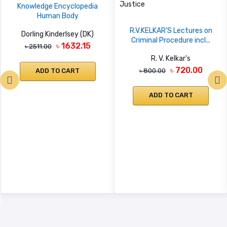
Knowledge Encyclopedia
Human Body
R.V.KELKAR'S Lectures on
Dorling Kinderlsey (DK)
Criminal Procedure incl...
৳ 1632.15
৳ 2511.00
R. V. Kelkar's
৳ 720.00
ADD TO CART
৳ 800.00
ADD TO CART