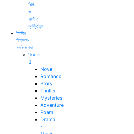
শিল্প
ও
সংগীত
ব্যক্তিত্ব
ইংলিশ
ফিকশন-
ননফিকশন
ফিকশন
Novel
Romance
Story
Thriller
Mysteries
Adventure
Poem
Drama
-
Music