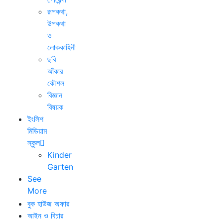
রূপকথা,
উপকথা
ও
লোককাহিনী
ছবি
আঁকার
কৌশল
বিজ্ঞান
বিষয়ক
ইংলিশ
মিডিয়াম
স্কুল
Kinder
Garten
See
More
বুক হাউজ অফার
আইন ও বিচার