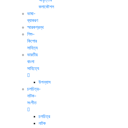
কলাকৌশল
ভাষা-
ব্যাকরণ
স্মারকগ্রন্থ
শিশু-
কিশোর
সাহিত্য
ভারতীয়
বাংলা
সাহিত্যে
উপন্যাস
চলচিত্র-
নাটক-
সংগীত
চলচিত্র
নাটক