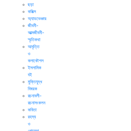
ছড়া
কমিক্স
অ্যাডভেঞ্চার
জীবনী-
আত্মজীবনী-
স্মৃতিকথা
আবৃত্তি
ও
কলাকৌশল
ইসলামিক
বই
মুক্তিযুদ্ধ
বিষয়ক
রচনাবলী-
রচনাসংকলন
কবিতা
রহস্য
ও
গোয়েন্দা