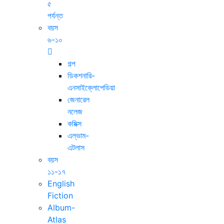
৫
পর্যন্ত
বয়স
৬-১০
গল্প
ডিকশনারি-
এনসাইক্লোপেডিয়া
জেনারেল
নলেজ
কমিক্স
এল্ভাম-
এটলাস
বয়স
১১-১৭
English
Fiction
Album-
Atlas