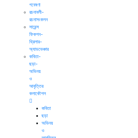
গবেষণা
রচনাবলী-
রচনাসংকলন
সায়েন্স
ফিকশন-
থ্রিলার-
অ্যাডভেঞ্চার
কবিতা-
ছড়া-
অভিনয়
ও
আবৃত্তির
কলাকৌশল
কবিতা
ছড়া
অভিনয়
ও
আবৃত্তির