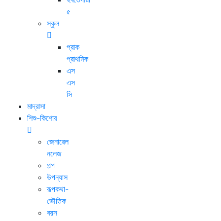
৫
স্কুল
প্রাক
প্রাথমিক
এস
এস
সি
মাদ্রাসা
শিশু-কিশোর
জেনারেল
নলেজ
গল্প
উপন্যাস
রূপকথা-
ভৌতিক
বয়স