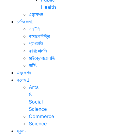
Health
এডুকেশন
মেডিকেল
এনাটমি
বায়োকেমিস্ট্রি
প্যাথলজি
ফার্মাকোলজি
মাইক্রোবায়োলজি
নার্সিং
এডুকেশন
কলেজ
Arts
&
Social
Science
Commerce
Science
স্কুল-