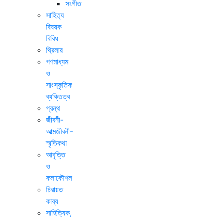
সংগীত
সাহিত্য
বিষয়ক
বিবিধ
থ্রিলার
গণমাধ্যম
ও
সাংস্কৃতিক
ব্যক্তিত্ব
গ্রন্থ
জীবনী-
আত্মজীবনী-
স্মৃতিকথা
আবৃত্তি
ও
কলাকৌশল
চিরায়ত
কাব্য
সাহিত্যিক,