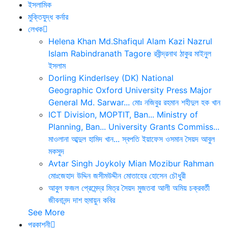
ইসলামিক
মুক্তিযুদ্ধ কর্নার
লেখক
Helena Khan
Md.Shafiqul Alam
Kazi Nazrul
Islam
Rabindranath Tagore
রবীন্দ্রনাথ ঠাকুর
মাইনুল
ইসলাম
Dorling Kinderlsey (DK)
National
Geographic
Oxford University Press
Major
General Md. Sarwar...
মোঃ নজিবুর রহমান
শহীদুল হক খান
ICT Division, MOPTIT, Ban...
Ministry of
Planning, Ban...
University Grants Commiss...
মাওলানা আব্দুল হামিদ খান...
স্বপতি ইয়াফেস ওসমান
সৈয়দ আবুল
মকসুদ
Avtar Singh
Joykoly
Mian Mozibur Rahman
মোঃজেহাদ উদ্দিন
জসীমউদ্দীন
মোতাহের হোসেন চৌধুরী
আবুল ফজল
প্রেমেন্দ্র মিত্র
সৈয়দ মুজতবা আলী
অমিয় চক্রবর্তী
জীবনানন্দ দাশ
হুমায়ুন কবির
See More
প্রকাশনী