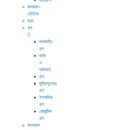
রূপকথা-
ভৌতিক
ছড়া
গল্প
সমকালীন
গল্প
ভাষা
ও
অভিধান
গল্প.
মুক্তিযুদ্ধের
গল্প
ইসলামিক
গল্প
রোমান্টিক
গল্প
উপন্যাস