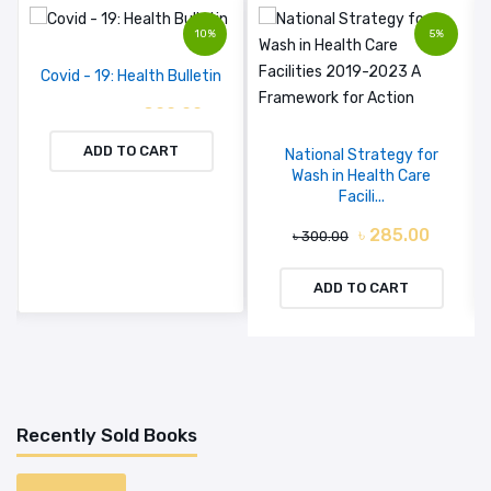
10%
5%
Covid - 19: Health Bulletin
৳ 900.00
৳ 1000.00
ADD TO CART
National Strategy for
Wash in Health Care
Facili...
৳ 285.00
৳ 300.00
ADD TO CART
Recently Sold Books