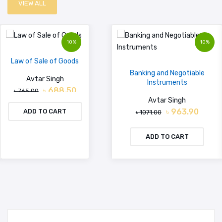
VIEW ALL
10%
10%
Law of Sale of Goods
Banking and Negotiable
Avtar Singh
Instruments
৳ 688.50
৳ 765.00
Avtar Singh
৳ 963.90
ADD TO CART
৳ 1071.00
ADD TO CART