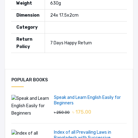
Weight
630g
Dimension
24x 17.5x2cm
Category
Return
7 Days Happy Return
Policy
Authors:
A. K. Basak
Add A Review
POPULAR BOOKS
Your Rating
Speak and Learn English Easily for
Beginners
৳ 175.00
৳ 250.00
Your review
Index of all Prevailing Laws in
Bangladesh with Successive