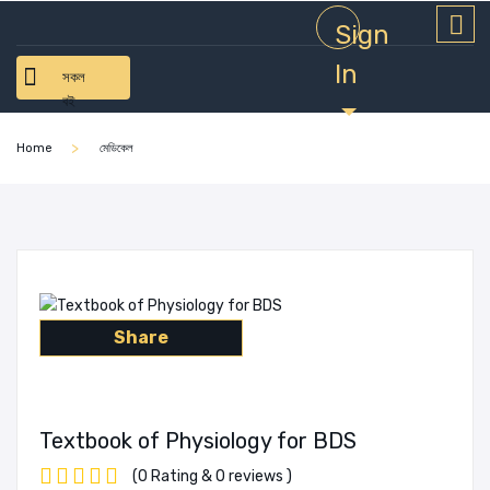
Sign
In
সকল
বই
Home
মেডিকেল
Share
Textbook of Physiology for BDS
(0 Rating & 0 reviews )