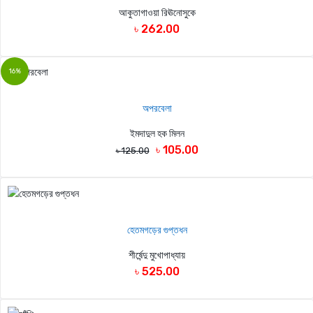
আকুতাগাওয়া রিঊনোসুকে
৳ 262.00
16%
অপরবেলা
ইমদাদুল হক মিলন
৳ 105.00
৳ 125.00
হেতমগড়ের গুপ্তধন
শীর্ষেন্দু মুখোপাধ্যায়
৳ 525.00