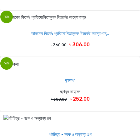
15%
আজকের বিতর্কঃ প্রতিযোগিতামূলক বিতর্কের আদ্যোপান্...
৳ 306.00
৳ 360.00
16%
বৃক্ষকথা
হুমায়ূন আহমেদ
৳ 252.00
৳ 300.00
পটচিত্র - নরক ও অন্যান্য গল্প