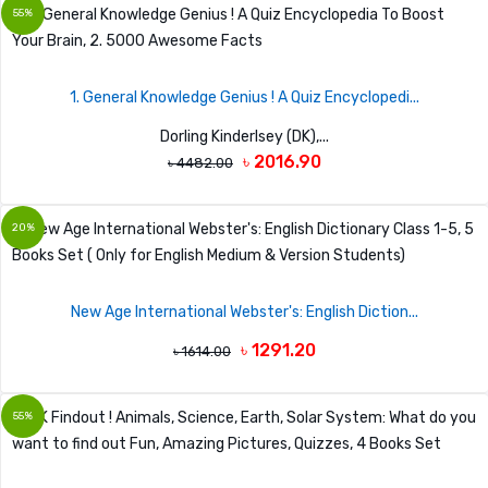
55%
1. General Knowledge Genius ! A Quiz Encyclopedi...
Dorling Kinderlsey (DK),...
৳ 2016.90
৳ 4482.00
20%
New Age International Webster's: English Diction...
৳ 1291.20
৳ 1614.00
55%