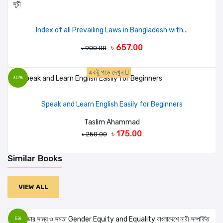
Index of all Prevailing Laws in Bangladesh with...
৳ 657.00
৳ 900.00
একটু পড়ে দেখুন
30%
Speak and Learn English Easily for Beginners
Taslim Ahammad
৳ 175.00
৳ 250.00
Similar Books
VIEW ALL
5%