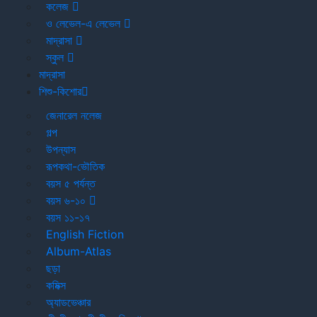
কলেজ
Publisher
Cambridge University Press
ও লেভেল-এ লেভেল
ISBN
9781108495981
মাদ্রাসা
Edition
2020
স্কুল
Pages
286
মাদ্রাসা
Reading
শিশু-কিশোর
Higher Education
Level
জেনারেল নলেজ
Language
English
গল্প
Printed
USA
উপন্যাস
Format
Hardbound
রূপকথা-ভৌতিক
Weight
570g
বয়স ৫ পর্যন্ত
Dimension
23.4x15.5x1.6cm
বয়স ৬-১০
Category
Banking & Finance
ব্যবসায় শিক্ষা
বয়স ১১-১৭
Return
7 Days Happy Return
English Fiction
Policy
Album-Atlas
Popular Books
ছড়া
কমিক্স
অ্যাডভেঞ্চার
Speak and Learn English Easily for