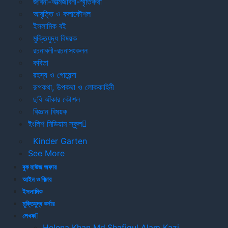
জীবনী-আত্মজীবনী-স্মৃতিকথা
Beginners
আবৃত্তি ও কলাকৌশল
ইসলামিক বই
৳ 250.00
৳ 175.00
মুক্তিযুদ্ধ বিষয়ক
রচনাবলী-রচনাসংকলন
কবিতা
রহস্য ও গোয়েন্দা
Index of all Prevailing Laws in
রূপকথা, উপকথা ও লোককাহিনী
Bangladesh with Successive
ছবি আঁকার কৌশল
বিজ্ঞান বিষয়ক
Amendments - ধারাবাহিক সংশোধনীসহ
ইংলিশ মিডিয়াম স্কুল
বাংলাদেশে প্রচলিত সকল আইনের রহিতসহ সূচী
Kinder Garten
৳ 900.00
৳ 657.00
See More
বুক হাউজ অফার
Early English Book
আইন ও বিচার
ইসলামিক
৳ 500.00
৳ 225.00
মুক্তিযুদ্ধ কর্নার
লেখক
Helena Khan
Md.Shafiqul Alam
Kazi