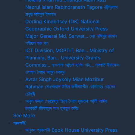
কুরআন মাজীদের আদেশ ও নিষেদ
Nazrul Islam
Rabindranath Tagore
রবীন্দ্রনাথ
৳ 350.00
৳ 280.00
ঠাকুর
মাইনুল ইসলাম
Dorling Kinderlsey (DK)
National
Geographic
Oxford University Press
Major General Md. Sarwar...
মোঃ নজিবুর রহমান
আল কুরআনের বিষয়ভিত্তিক বাণীসমূহঃ মানবজীবনের
শহীদুল হক খান
সফলতা ও মহাকল্যাণের দিকদর্শন
ICT Division, MOPTIT, Ban...
Ministry of
Planning, Ban...
University Grants
৳ 750.00
৳ 600.00
Commiss...
মাওলানা আব্দুল হামিদ খান...
স্বপতি ইয়াফেস
ওসমান
সৈয়দ আবুল মকসুদ
জগলুল আহমেদ চৌধুরীর নির্বাচিত কলাম
Avtar Singh
Joykoly
Mian Mozibur
Rahman
মোঃজেহাদ উদ্দিন
জসীমউদ্দীন
মোতাহের হোসেন
৳ 750.00
৳ 600.00
চৌধুরী
আবুল ফজল
প্রেমেন্দ্র মিত্র
সৈয়দ মুজতবা আলী
অমিয়
চক্রবর্তী
জীবনানন্দ দাশ
হুমায়ুন কবির
Frequently Added Books
See More
প্রকাশনী
View All
অনুপম প্রকাশনী
Book House
University Press
একটু পড়ে দেখুন
একটু পড়ে দেখুন
একটু পড়ে দেখুন
একটু পড়ে দেখুন
একটু পড়ে দেখুন
একটু পড়ে দেখুন
একটু পড়ে দেখুন
একটু পড়ে দেখুন
একটু পড়ে দেখুন
একটু পড়ে দেখুন
একটু পড়ে দেখুন
একটু পড়ে দেখুন
একটু পড়ে দেখুন
একটু পড়ে দেখুন
একটু পড়ে দেখুন
একটু পড়ে দেখুন
একটু পড়ে দেখুন
একটু পড়ে দেখুন
একটু পড়ে দেখুন
একটু পড়ে দেখুন
একটু পড়ে দেখুন
একটু পড়ে দেখুন
একটু পড়ে দেখুন
একটু পড়ে দেখুন
একটু পড়ে দেখুন
একটু পড়ে দেখুন
একটু পড়ে দেখুন
একটু পড়ে দেখুন
একটু পড়ে দেখুন
একটু পড়ে দেখুন