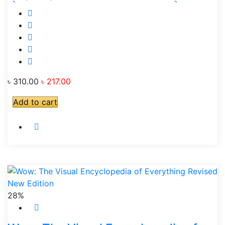
৳ 310.00
৳ 217.00
Add to cart
28%