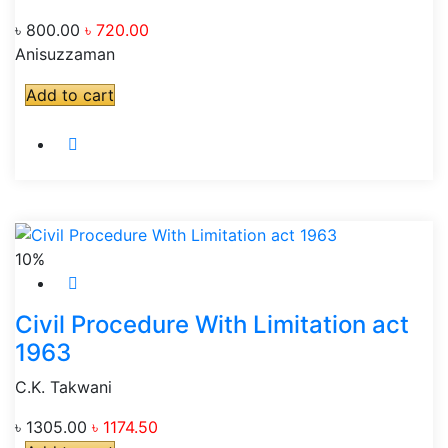
৳ 800.00
৳ 720.00
Anisuzzaman
Add to cart
10%
Civil Procedure With Limitation act
1963
C.K. Takwani
৳ 1305.00
৳ 1174.50