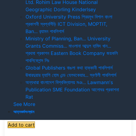
Ltd.
Rohim Law House
National
30%
Geographic
Dorling Kinderlsey
Oxford University Press
প্রিয়মুখ
বিশাল বাংলা
প্রাইমারি ইংলিশ বেঙ্গলি পিকচার ডিকশনারি ক্লাস ১
প্রকাশনী
স্বপ্নসিঁড়ি
ICT Division, MOPTIT,
Ban...
র‍্যামন পাবলিশার্স
৳ 150.00
৳ 105.00
Ministry of Planning, Ban...
University
Add to cart
Grants Commiss...
মাওলানা আব্দুল হামিদ খান...
প্রথমা প্রকাশন
Eastern Book Company
জয়কলি
প্রাইমারি ইংলিশ বেঙ্গলি পিকচার ডিকশনারি ক্লাস ১
পাবলিকেশন্স লিঃ
Global Publishers
বাঙলা কথা
হাক্কানী পাবলিশার্স
ঊষারদুয়ার
হ্যাপি হোম এন্ড হেলথকেয়ার...
স্বর্ণালী পাবলিশার্স
অন্যধারা
বাংলাদেশ বিশ্ববিদ্যালয় মঞ...
Lawmann's
Publication
SME Foundation
আলোঘর প্রকাশনা
Rat
See More
আত্নকর্মসংস্থান
৳ 150.00
৳ 105.00
Add to cart