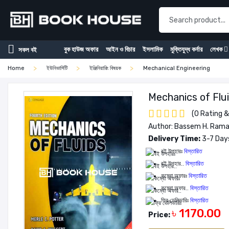
বুক হাউজ অফার
আইন ও বিচার
ইসলামিক
মুক্তিযুদ্ধ কর্নার
লেখক
সকল বই
Home
ইউনিভার্সিটি
ইঞ্জিনিয়ারিং বিষয়ক
Mechanical Engineering
Mechanics of Flu
(0 Rating &
Author: Bassem H. Ramad
Delivery Time:
3-7 Days
বই উপহারঃ
বিস্তারিত
বই উপহার..
বিস্তারিত
কম্বো অফারঃ
বিস্তারিত
কম্বো অফার..
বিস্তারিত
ফ্রি ডেলিভারিঃ
বিস্তারিত
৳ 1170.00
Price: