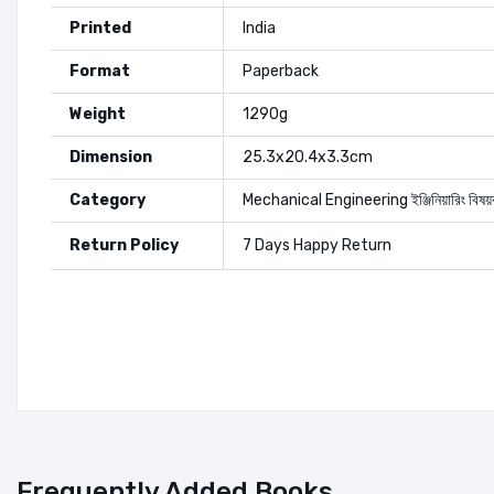
Printed
India
Format
Paperback
Weight
1290g
Dimension
25.3x20.4x3.3cm
Category
Mechanical Engineering
ইঞ্জিনিয়ারিং বিষয
Return Policy
7 Days Happy Return
Authors:
Bassem H. Ramadan
Add A Review
David C. Wiggert
Your Rating
Merle C. Potter
Frequently Added Books