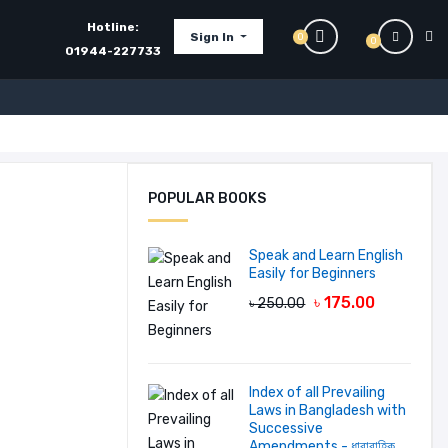
Hotline:
Sign In
0
0
01944-227733
POPULAR BOOKS
Speak and Learn English
Easily for Beginners
৳ 175.00
৳ 250.00
Index of all Prevailing
Laws in Bangladesh with
Successive
Amendments - ধারাবাহিক