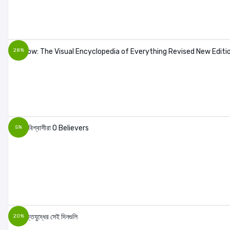
28%
5%
20%