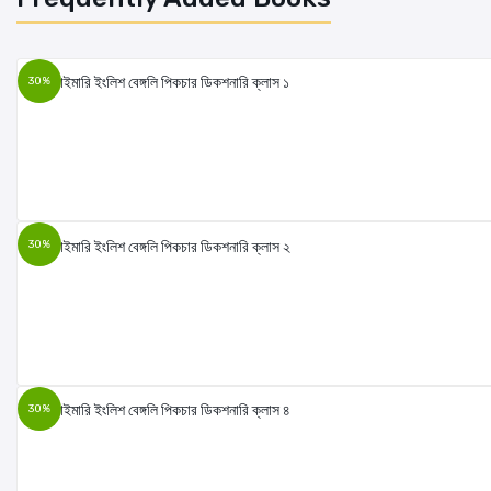
Your review
30%
LOGIN FIRST
30%
30%