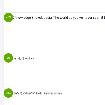
42%
5%
30%