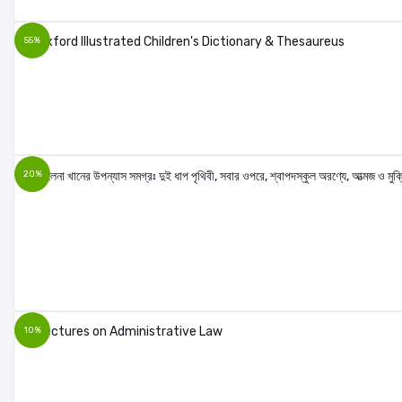
55%
20%
10%