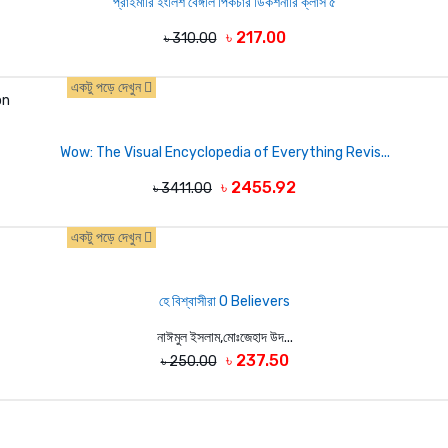
প্রাইমারি ইংলিশ বেঙ্গলি পিকচার ডিকশনারি ক্লাস ৫
৳ 217.00
৳ 310.00
একটু পড়ে দেখুন
Wow: The Visual Encyclopedia of Everything Revis...
৳ 2455.92
৳ 3411.00
একটু পড়ে দেখুন
হে বিশ্বাসীরা O Believers
নাঈমুল ইসলাম,মোঃজেহাদ উদ...
৳ 237.50
৳ 250.00