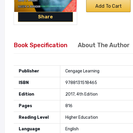
Add To Cart
Share
Book Specification
About The Author
Publisher
Cengage Learning
ISBN
9788131518465
Edition
2017, 4th Edition
Pages
816
Reading Level
Higher Education
Language
English