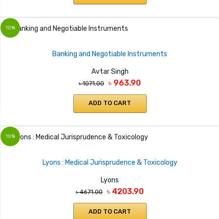
10%
Banking and Negotiable Instruments
Avtar Singh
৳ 963.90
৳ 1071.00
ADD TO CART
10%
Lyons : Medical Jurisprudence & Toxicology
Lyons
৳ 4203.90
৳ 4671.00
ADD TO CART