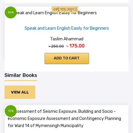
একটু পড়ে দেখুন
30%
Speak and Learn English Easily for Beginners
Taslim Ahammad
৳ 175.00
৳ 250.00
ADD TO CART
Similar Books
VIEW ALL
10%