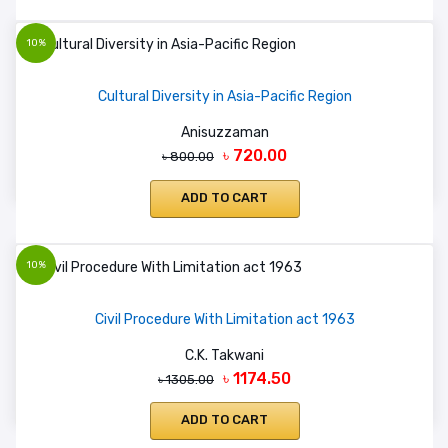
10%
Cultural Diversity in Asia-Pacific Region
Anisuzzaman
৳ 720.00
৳ 800.00
ADD TO CART
10%
Civil Procedure With Limitation act 1963
C.K. Takwani
৳ 1174.50
৳ 1305.00
ADD TO CART