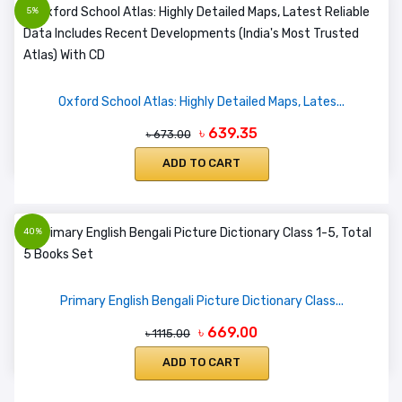
5%
Oxford School Atlas: Highly Detailed Maps, Lates...
৳ 639.35
৳ 673.00
ADD TO CART
40%
Primary English Bengali Picture Dictionary Class...
৳ 669.00
৳ 1115.00
ADD TO CART