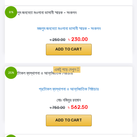
8%
মজলুম জননেতা মওলানা ভাসানী স্মারক - সংকলন
৳ 230.00
৳ 250.00
ADD TO CART
একটু পড়ে দেখুন
25%
প্রটোকল ব্যস্থাপনা ও আর্ন্তজাতিক শিষ্ঠাচার
মোঃ নজিবুর রহমান
৳ 562.50
৳ 750.00
ADD TO CART