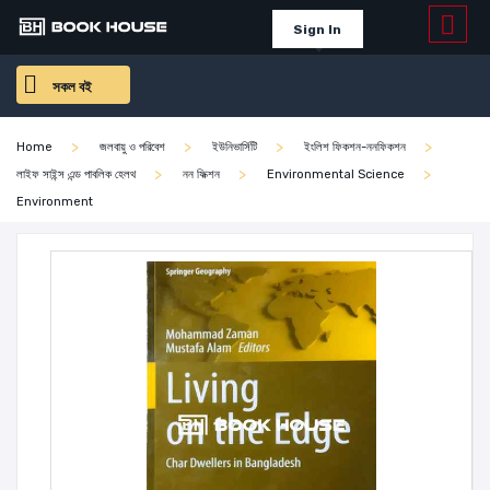
Sign In
সকল বই
Home
জলবায়ু ও পরিবেশ
ইউনিভার্সিটি
ইংলিশ ফিকশন-ননফিকশন
লাইফ সাইন্স এন্ড পাবলিক হেলথ
নন ফিক্শন
Environmental Science
Environment