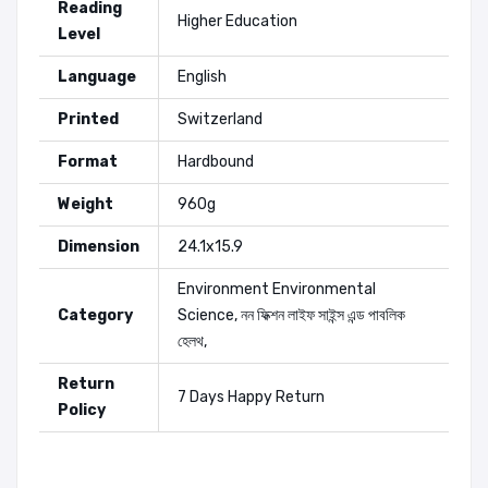
Reading
Higher Education
Level
Language
English
Printed
Switzerland
Format
Hardbound
Weight
960g
Dimension
24.1x15.9
Environment
Environmental
Category
Science
,
নন ফিক্শন
লাইফ সাইন্স এন্ড পাবলিক
হেলথ
,
Return
7 Days Happy Return
Policy
Editors: