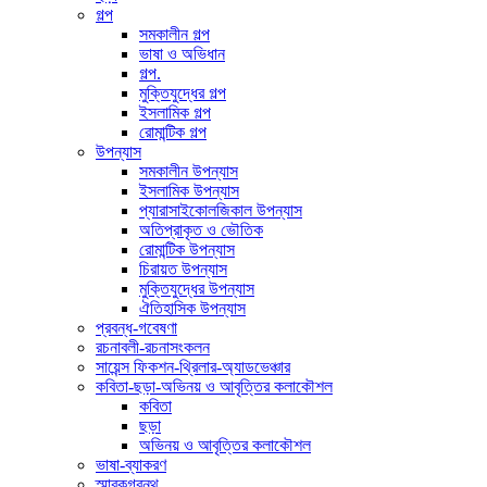
গল্প
সমকালীন গল্প
ভাষা ও অভিধান
গল্প.
মুক্তিযুদ্ধের গল্প
ইসলামিক গল্প
রোমান্টিক গল্প
উপন্যাস
সমকালীন উপন্যাস
ইসলামিক উপন্যাস
প্যারাসাইকোলজিকাল উপন্যাস
অতিপ্রাকৃত ও ভৌতিক
রোমান্টিক উপন্যাস
চিরায়ত উপন্যাস
মুক্তিযুদ্ধের উপন্যাস
ঐতিহাসিক উপন্যাস
প্রবন্ধ-গবেষণা
রচনাবলী-রচনাসংকলন
সায়েন্স ফিকশন-থ্রিলার-অ্যাডভেঞ্চার
কবিতা-ছড়া-অভিনয় ও আবৃত্তির কলাকৌশল
কবিতা
ছড়া
অভিনয় ও আবৃত্তির কলাকৌশল
ভাষা-ব্যাকরণ
স্মারকগ্রন্থ