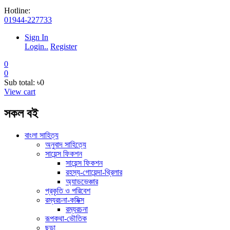
Hotline:
01944-227733
Sign In
Login..
Register
0
0
Sub total:
৳0
View cart
সকল বই
বাংলা সাহিত্য
অনুবাদ সাহিত্যে
সায়েন্স ফিকশন
সায়েন্স ফিকশন
রহস্য-গোয়েন্দা-থ্রিলার
অ্যাডভেঞ্চার
প্রকৃতি ও পরিবেশ
রম্যরচনা-কমিক্স
রম্যরচনা
রূপকথা-ভৌতিক
ছড়া