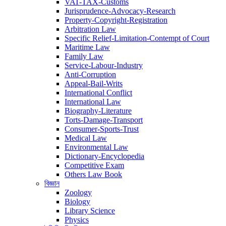
VAT-TAX-Customs
Jurisprudence-Advocacy-Research
Property-Copyright-Registration
Arbitration Law
Specific Relief-Limitation-Contempt of Court
Maritime Law
Family Law
Service-Labour-Industry
Anti-Corruption
Appeal-Bail-Writs
International Conflict
International Law
Biography-Literature
Torts-Damage-Transport
Consumer-Sports-Trust
Medical Law
Environmental Law
Dictionary-Encyclopedia
Competitive Exam
Others Law Book
বিজ্ঞান
Zoology
Biology
Library Science
Physics