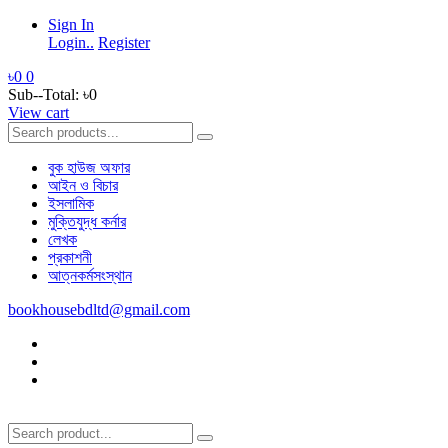
Sign In
Login..
Register
৳0
0
Sub--Total:
৳0
View cart
বুক হাউজ অফার
আইন ও বিচার
ইসলামিক
মুক্তিযুদ্ধ কর্নার
লেখক
প্রকাশনী
আত্নকর্মসংস্থান
bookhousebdltd@gmail.com