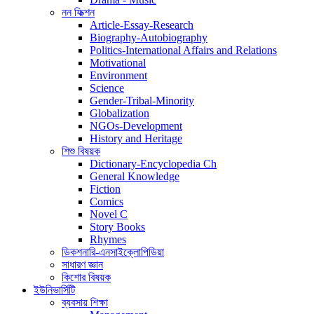
নন ফিক্শন
Article-Essay-Research
Biography-Autobiography
Politics-International Affairs and Relations
Motivational
Environment
Science
Gender-Tribal-Minority
Globalization
NGOs-Development
History and Heritage
শিশু বিষয়ক
Dictionary-Encyclopedia Ch
General Knowledge
Fiction
Comics
Novel C
Story Books
Rhymes
ডিকশনারি-এনসাইক্লোপিডিয়া
সাধারণ জ্ঞান
কিশোর বিষয়ক
ইউনিভার্সিটি
ব্যবসায় শিক্ষা