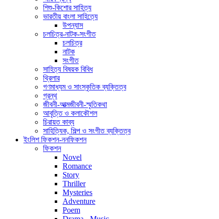
শিশু-কিশোর সাহিত্য
ভারতীয় বাংলা সাহিত্যে
উপন্যাস
চলচিত্র-নাটক-সংগীত
চলচিত্র
নাটক
সংগীত
সাহিত্য বিষয়ক বিবিধ
থ্রিলার
গণমাধ্যম ও সাংস্কৃতিক ব্যক্তিত্ব
গ্রন্থ
জীবনী-আত্মজীবনী-স্মৃতিকথা
আবৃত্তি ও কলাকৌশল
চিরায়ত কাব্য
সাহিত্যিক, শিল্প ও সংগীত ব্যক্তিত্ব
ইংলিশ ফিকশন-ননফিকশন
ফিকশন
Novel
Romance
Story
Thriller
Mysteries
Adventure
Poem
Drama - Music