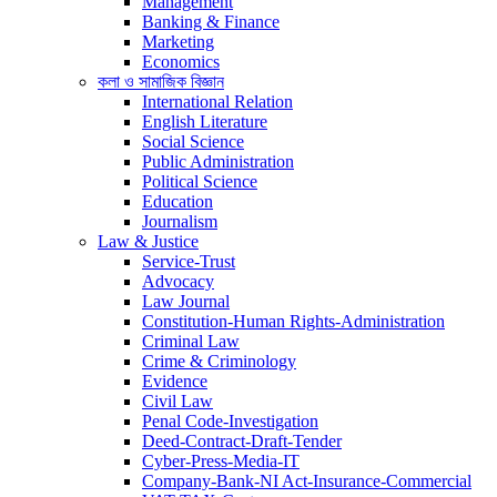
Management
Banking & Finance
Marketing
Economics
কলা ও সামাজিক বিজ্ঞান
International Relation
English Literature
Social Science
Public Administration
Political Science
Education
Journalism
Law & Justice
Service-Trust
Advocacy
Law Journal
Constitution-Human Rights-Administration
Criminal Law
Crime & Criminology
Evidence
Civil Law
Penal Code-Investigation
Deed-Contract-Draft-Tender
Cyber-Press-Media-IT
Company-Bank-NI Act-Insurance-Commercial