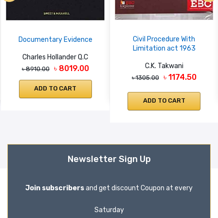
Civil Procedure With
Documentary Evidence
Limitation act 1963
Charles Hollander Q.C
C.K. Takwani
৳ 8019.00
৳ 8910.00
৳ 1174.50
৳ 1305.00
ADD TO CART
ADD TO CART
Newsletter Sign Up
Join subscribers
and get discount Coupon at every
Saturday