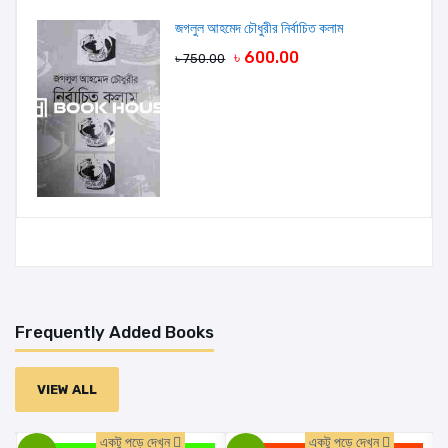
জগলুল আহমেদ চৌধুরীর নির্বাচিত কলাম
৳ 600.00
৳ 750.00
Frequently Added Books
VIEW ALL
একটু পড়ে দেখুন
একটু পড়ে দেখুন