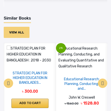
Similar Books
VIEW ALL
2%
STRATEGIC PLAN FOR
HIGHER EDUCATION IN
Educational Research:
BANGLADES...
Planning, Conducting,
and...
৳ 300.00
John W. Creswell
৳ 1528.80
ADD TO CART
৳ 1560.00