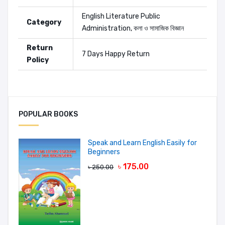
English Literature
Public
Category
Administration
,
কলা ও সামাজিক বিজ্ঞান
Return
7 Days Happy Return
Policy
Authors:
John W. Creswell
POPULAR BOOKS
Speak and Learn English Easily for
Add A Review
Beginners
৳ 175.00
৳ 250.00
Your Rating
Your review