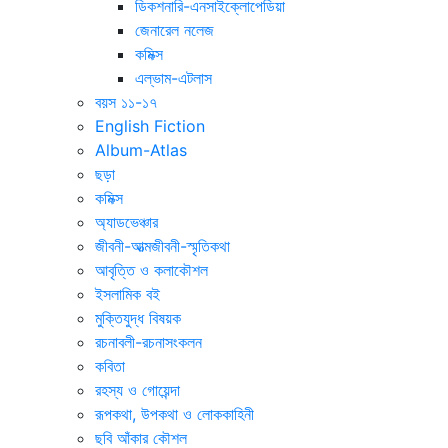
ডিকশনারি-এনসাইক্লোপেডিয়া
জেনারেল নলেজ
কমিক্স
এল্ভাম-এটলাস
বয়স ১১-১৭
English Fiction
Album-Atlas
ছড়া
কমিক্স
অ্যাডভেঞ্চার
জীবনী-আত্মজীবনী-স্মৃতিকথা
আবৃত্তি ও কলাকৌশল
ইসলামিক বই
মুক্তিযুদ্ধ বিষয়ক
রচনাবলী-রচনাসংকলন
কবিতা
রহস্য ও গোয়েন্দা
রূপকথা, উপকথা ও লোককাহিনী
ছবি আঁকার কৌশল