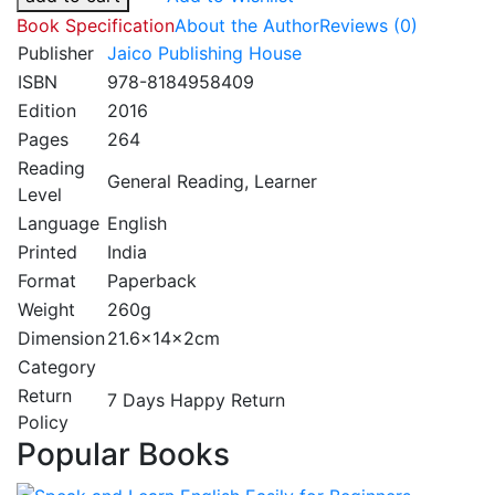
Book Specification
About the Author
Reviews (0)
Publisher
Jaico Publishing House
ISBN
978-8184958409
Edition
2016
Pages
264
Reading
General Reading, Learner
Level
Language
English
Printed
India
Format
Paperback
Weight
260g
Dimension
21.6x14x2cm
Category
Return
7 Days Happy Return
Policy
Popular Books