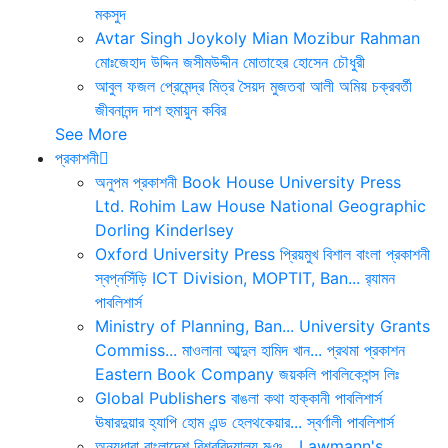
মকসুদ
Avtar Singh
Joykoly
Mian Mozibur Rahman
মোঃজেহাদ উদ্দিন
জসীমউদ্দীন
মোতাহের হোসেন চৌধুরী
আবুল ফজল
প্রেমেন্দ্র মিত্র
সৈয়দ মুজতবা আলী
অমিয় চক্রবর্তী
জীবনানন্দ দাশ
হুমায়ুন কবির
See More
প্রকাশনী
অনুপম প্রকাশনী
Book House
University Press
Ltd.
Rohim Law House
National Geographic
Dorling Kinderlsey
Oxford University Press
প্রিয়মুখ
বিশাল বাংলা প্রকাশনী
স্বপ্নসিঁড়ি
ICT Division, MOPTIT, Ban...
র‍্যামন
পাবলিশার্স
Ministry of Planning, Ban...
University Grants
Commiss...
মাওলানা আব্দুল হামিদ খান...
প্রথমা প্রকাশন
Eastern Book Company
জয়কলি পাবলিকেশন্স লিঃ
Global Publishers
বাঙলা কথা
হাক্কানী পাবলিশার্স
ঊষারদুয়ার
হ্যাপি হোম এন্ড হেলথকেয়ার...
স্বর্ণালী পাবলিশার্স
অন্যধারা
বাংলাদেশ বিশ্ববিদ্যালয় মঞ...
Lawmann's