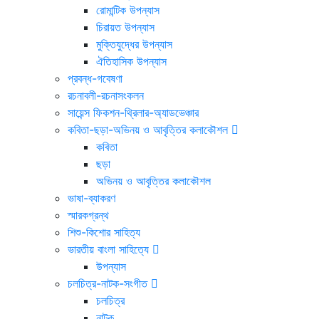
রোমান্টিক উপন্যাস
চিরায়ত উপন্যাস
মুক্তিযুদ্ধের উপন্যাস
ঐতিহাসিক উপন্যাস
প্রবন্ধ-গবেষণা
রচনাবলী-রচনাসংকলন
সায়েন্স ফিকশন-থ্রিলার-অ্যাডভেঞ্চার
কবিতা-ছড়া-অভিনয় ও আবৃত্তির কলাকৌশল
কবিতা
ছড়া
অভিনয় ও আবৃত্তির কলাকৌশল
ভাষা-ব্যাকরণ
স্মারকগ্রন্থ
শিশু-কিশোর সাহিত্য
ভারতীয় বাংলা সাহিত্যে
উপন্যাস
চলচিত্র-নাটক-সংগীত
চলচিত্র
নাটক