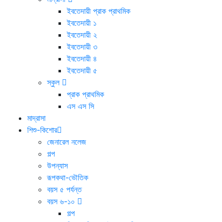
ইবতেদায়ী প্রাক প্রাথমিক
ইবতেদায়ী ১
ইবতেদায়ী ২
ইবতেদায়ী ৩
ইবতেদায়ী ৪
ইবতেদায়ী ৫
স্কুল
প্রাক প্রাথমিক
এস এস সি
মাদ্রাসা
শিশু-কিশোর
জেনারেল নলেজ
গল্প
উপন্যাস
রূপকথা-ভৌতিক
বয়স ৫ পর্যন্ত
বয়স ৬-১০
গল্প