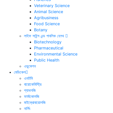
Veterinary Science
Animal Science
Agribusiness
Food Science
Botany
লাইফ সাইন্স এন্ড পাবলিক হেলথ
Biotechnology
Pharmaceutical
Environmental Science
Public Health
এডুকেশন
মেডিকেল
এনাটমি
বায়োকেমিস্ট্রি
প্যাথলজি
ফার্মাকোলজি
মাইক্রোবায়োলজি
নার্সিং