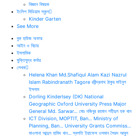
বিজ্ঞান বিষয়ক
ইংলিশ মিডিয়াম স্কুল
Kinder Garten
See More
বুক হাউজ অফার
আইন ও বিচার
ইসলামিক
মুক্তিযুদ্ধ কর্নার
লেখক
Helena Khan
Md.Shafiqul Alam
Kazi Nazrul
Islam
Rabindranath Tagore
রবীন্দ্রনাথ ঠাকুর
মাইনুল
ইসলাম
Dorling Kinderlsey (DK)
National
Geographic
Oxford University Press
Major
General Md. Sarwar...
মোঃ নজিবুর রহমান
শহীদুল হক খান
ICT Division, MOPTIT, Ban...
Ministry of
Planning, Ban...
University Grants Commiss...
মাওলানা আব্দুল হামিদ খান...
স্বপতি ইয়াফেস ওসমান
সৈয়দ আবুল