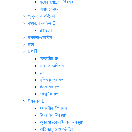
রহস্য-গোয়েন্দা-থ্রিলার
অ্যাডভেঞ্চার
প্রকৃতি ও পরিবেশ
রম্যরচনা-কমিক্স
রম্যরচনা
রূপকথা-ভৌতিক
ছড়া
গল্প
সমকালীন গল্প
ভাষা ও অভিধান
গল্প.
মুক্তিযুদ্ধের গল্প
ইসলামিক গল্প
রোমান্টিক গল্প
উপন্যাস
সমকালীন উপন্যাস
ইসলামিক উপন্যাস
প্যারাসাইকোলজিকাল উপন্যাস
অতিপ্রাকৃত ও ভৌতিক