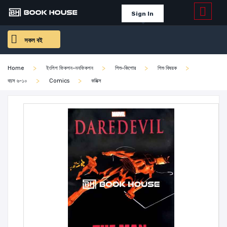
Sign In
সকল বই
Home
ইংলিশ ফিকশন-ননফিকশন
শিশু-কিশোর
শিশু বিষয়ক
বয়স ৬-১০
Comics
কমিক্স