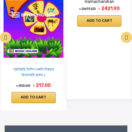
Ramachandran
৳ 2421.90
৳ 2691.00
ADD TO CART
প্রাইমারি ইংলিশ বেঙ্গলি পিকচার
ডিকশনারি ক্লাস ৫
৳ 217.00
৳ 310.00
ADD TO CART