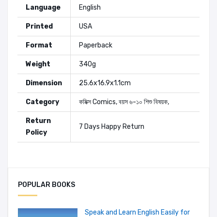
Language
English
Printed
USA
Format
Paperback
Weight
340g
Dimension
25.6x16.9x1.1cm
Category
কমিক্স
Comics
,
বয়স ৬-১০
শিশু বিষয়ক
,
Return
7 Days Happy Return
Policy
Authors:
Miller
Add A Review
POPULAR BOOKS
Romita Jr.
Your Rating
Speak and Learn English Easily for