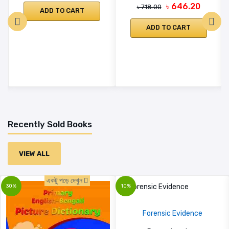
৳ 646.20
৳ 718.00
ADD TO CART
ADD TO CART
Recently Sold Books
VIEW ALL
একটু পড়ে দেখুন
30%
10%
Forensic Evidence